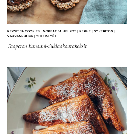
KEKSIT JA COOKIES
|
NOPEAT JA HELPOT
|
PERHE
|
SOKERITON
|
VAUVANRUOKA
|
YHTEISTYÖT
Taaperon Banaani-Suklaakaurakeksit