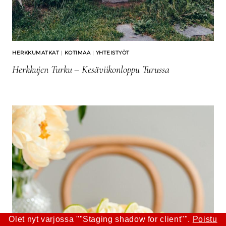
HERKKUMATKAT
|
KOTIMAA
|
YHTEISTYÖT
Herkkujen Turku – Kesäviikonloppu Turussa
Olet nyt varjossa ""Staging shadow for client"".
Poistu