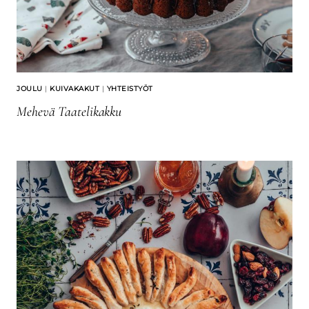
JOULU
|
KUIVAKAKUT
|
YHTEISTYÖT
Mehevä Taatelikakku