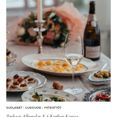
SUOLAISET
|
UUSIVUOSI
|
YHTEISTYÖT
Parhaat Alkupalat X 6 Kuplien Kanssa