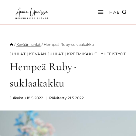
Siirry
sisältöön
HAE
/
Kevään juhlat
/
Hempeä Ruby-suklaakakku
JUHLAT
|
KEVÄÄN JUHLAT
|
KREEMIKAKUT
|
YHTEISTYÖT
Hempeä Ruby-
suklaakakku
Julkaistu
18.5.2022
Päivitetty
21.5.2022