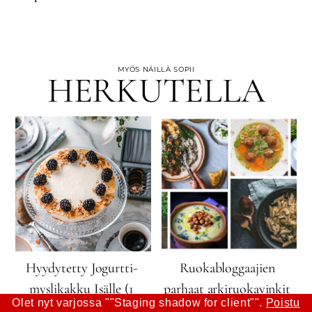
MYÖS NÄILLÄ SOPII
HERKUTELLA
Hyydytetty Jogurtti-
Ruokabloggaajien
myslikakku Isälle (1
parhaat arkiruokavinkit
Olet nyt varjossa ""Staging shadow for client"".
Poistu
vuotta +)
x 10