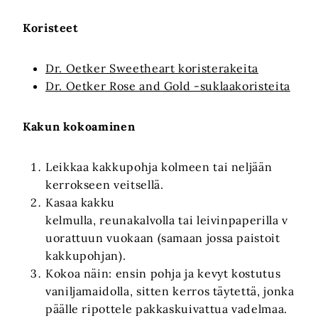
Koristeet
Dr. Oetker Sweetheart koristerakeita
Dr. Oetker Rose and Gold -suklaakoristeita
Kakun kokoaminen
Leikkaa kakkupohja kolmeen tai neljään
kerrokseen veitsellä.
Kasaa kakku
kelmulla, reunakalvolla tai leivinpaperilla v
uorattuun vuokaan (samaan jossa paistoit
kakkupohjan).
Kokoa näin: ensin pohja ja kevyt kostutus
vaniljamaidolla, sitten kerros täytettä, jonka
päälle ripottele pakkaskuivattua vadelmaa.