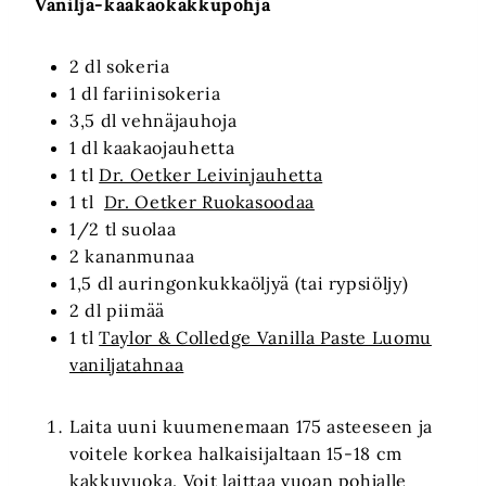
Vanilja-kaakaokakkupohja
2 dl sokeria
1 dl fariinisokeria
3,5 dl vehnäjauhoja
1 dl kaakaojauhetta
1 tl
Dr. Oetker Leivinjauhetta
1 tl
Dr. Oetker Ruokasoodaa
1/2 tl suolaa
2 kananmunaa
1,5 dl auringonkukkaöljyä (tai rypsiöljy)
2 dl piimää
1 tl
Taylor & Colledge Vanilla Paste Luomu
vaniljatahnaa
Laita uuni kuumenemaan 175 asteeseen ja
voitele korkea halkaisijaltaan 15-18 cm
kakkuvuoka. Voit laittaa vuoan pohjalle