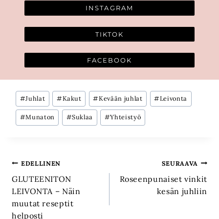
INSTAGRAM
TIKTOK
FACEBOOK
Avainsanat:
#
Juhlat
#
Kakut
#
Kevään juhlat
#
Leivonta
#
Munaton
#
Suklaa
#
Yhteistyö
Artikkelien
EDELLINEN
SEURAAVA
GLUTEENITON
Roseenpunaiset vinkit
selaus
LEIVONTA – Näin
kesän juhliin
muutat reseptit
helposti