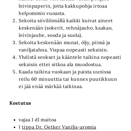
leivinpaperin, jotta kakkupohja irtoaa
helpommin vuoasta.
Sekoita siivilöimällä kaikki kuivat aineet
keskenään (sokerit, vehnäjauho, kaakao,
leivinjauhe, sooda ja suola).
Sekoita keskenään munat, öljy, piimä ja
vaniljatahna. Vispaa nopeasti sekaisin.
Yhdistä seokset ja kääntele taikina nopeasti
sekaisin ettei sitkoa ala muodostua.
Kaada taikina vuokaan ja paista uunissa
reilu 60 minuuttia tai kunnes puutikkuun
ei jää enää märkää taikinaa.
Kostutus
vajaa 1 dl maitoa
1
tippa Dr. Oetker Vanilja-aromia