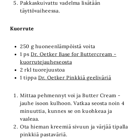
Pakkaskuivattu vadelma lisätään
täyttövaiheessa.
Kuorrute
250 g huoneenlämpöistä voita
1 ps
Dr. Oetker Base for Buttercream -
kuorrutejauheseosta
2 rkl tuorejuustoa
1 tippa
Dr. Oetker Pinkkiä geeliväriä
Mittaa pehmennyt voi ja Butter Cream -
jauhe isoon kulhoon. Vatkaa seosta noin 4
minuuttia, kunnes se on kuohkeaa ja
vaaleaa.
Ota hieman kreemiä sivuun ja värjää tipalla
pinkkiä pastaväriä.