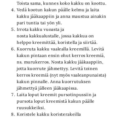
Toista sama, kunnes koko kakku on koottu.
Vedä kootun kakun päälle kelmu ja laita
kakku jääkaappiin ja anna maustua ainakin
pari tuntia tai yön yli.
Irrota kakku vuoasta ja
nosta kakkualustalle, jossa kakkua on
helppo kreemittää, koristella ja siirtää.
Kuorruta kakku vaalealla kreemillä. Levitä
kakun pintaan ensin ohut kerros kreemiä,
ns. murukerros. Nosta kakku jääkaappiin,
jotta kuorrute jähmettyy. Levitä toinen
kerros kreemiä (nyt myös vaaleanpunaista)
kakun pinnalle. Anna kuorrutuksen
jähmettyä jälleen jääkaapissa.
Laita loput kreemit pursotinpussiin ja
pursota loput kreemistä kakun päälle
ruusukkeiksi.
Koristele kakku koristerakeilla