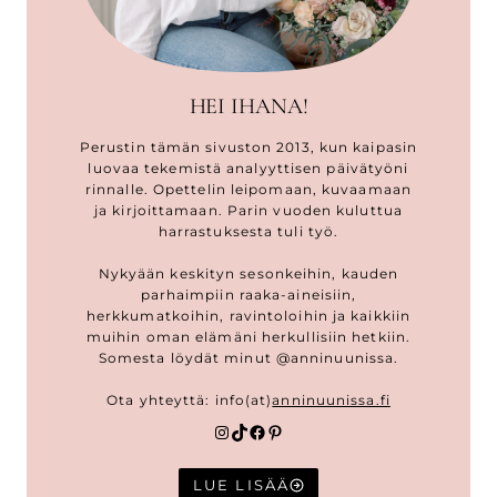
HEI IHANA!
Perustin tämän sivuston 2013, kun kaipasin
luovaa tekemistä analyyttisen päivätyöni
rinnalle. Opettelin leipomaan, kuvaamaan
ja kirjoittamaan. Parin vuoden kuluttua
harrastuksesta tuli työ.
Nykyään keskityn sesonkeihin, kauden
parhaimpiin raaka-aineisiin,
herkkumatkoihin, ravintoloihin ja kaikkiin
muihin oman elämäni herkullisiin hetkiin.
Somesta löydät minut @anninuunissa.
Ota yhteyttä: info(at)
anninuunissa.fi
Instagram
TikTok
Facebook
Pinterest
LUE LISÄÄ