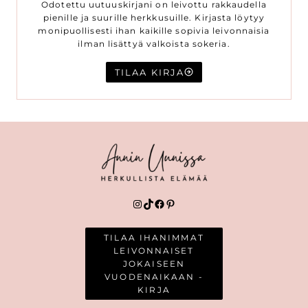
Odotettu uutuuskirjani on leivottu rakkaudella
pienille ja suurille herkkusuille. Kirjasta löytyy
monipuollisesti ihan kaikille sopivia leivonnaisia
ilman lisättyä valkoista sokeria.
TILAA KIRJA
Instagram
TikTok
Facebook
Pinterest
TILAA IHANIMMAT
LEIVONNAISET
JOKAISEEN
VUODENAIKAAN -
KIRJA