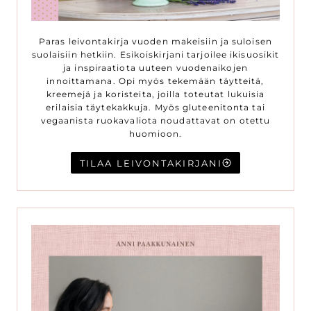
Paras leivontakirja vuoden makeisiin ja suloisen
suolaisiin hetkiin. Esikoiskirjani tarjoilee ikisuosikit
ja inspiraatiota uuteen vuodenaikojen
innoittamana. Opi myös tekemään täytteitä,
kreemejä ja koristeita, joilla toteutat lukuisia
erilaisia täytekakkuja. Myös gluteenitonta tai
vegaanista ruokavaliota noudattavat on otettu
huomioon.
TILAA LEIVONTAKIRJANI