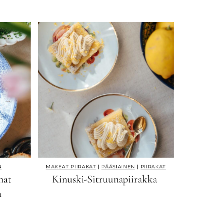
N
MAKEAT PIIRAKAT
|
PÄÄSIÄINEN
|
PIIRAKAT
nat
Kinuski-Sitruunapiirakka
a