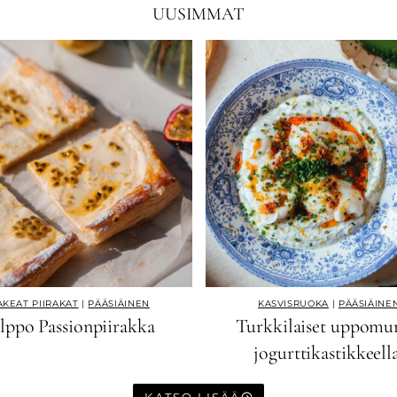
UUSIMMAT
KEAT PIIRAKAT
|
PÄÄSIÄINEN
KASVISRUOKA
|
PÄÄSIÄINE
lppo Passionpiirakka
Turkkilaiset uppomu
jogurttikastikkeell