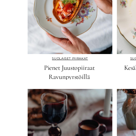
SUOLAISET PIIRAKAT
SU
Pienet Juustopiiraat
Kesä
Ravunpyrstöillä