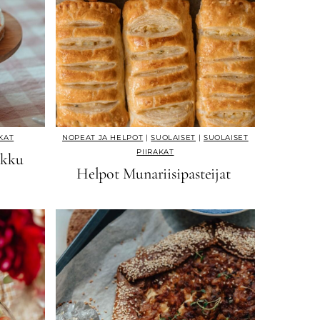
KAT
NOPEAT JA HELPOT
|
SUOLAISET
|
SUOLAISET
PIIRAKAT
akku
Helpot Munariisipasteijat