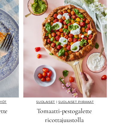
TYÖT
SUOLAISET
|
SUOLAISET PIIRAKAT
tte
Tomaatti-pestogalette
ricottajuustolla