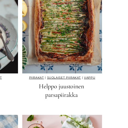
T
PIIRAKAT
|
SUOLAISET PIIRAKAT
|
VAPPU
Helppo juustoinen
parsapiirakka