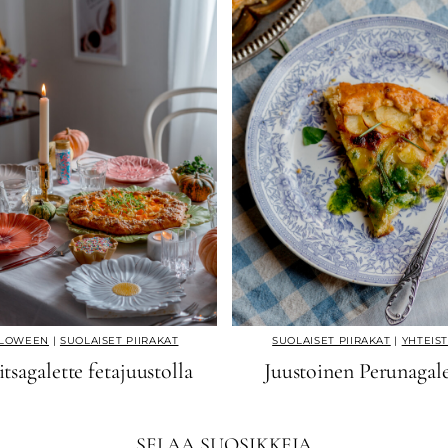
LOWEEN
|
SUOLAISET PIIRAKAT
SUOLAISET PIIRAKAT
|
YHTEIS
tsagalette fetajuustolla
Juustoinen Perunagale
SELAA SUOSIKKEJA