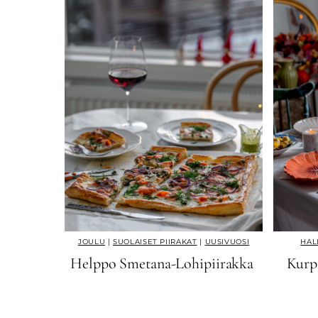
JOULU
|
SUOLAISET PIIRAKAT
|
UUSIVUOSI
HAL
Helppo Smetana-Lohipiirakka
Kurpi