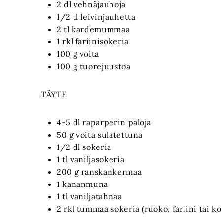
2 dl vehnäjauhoja
1/2 tl leivinjauhetta
2 tl kardemummaa
1 rkl fariinisokeria
100 g voita
100 g tuorejuustoa
TÄYTE
4-5 dl raparperin paloja
50 g voita sulatettuna
1/2 dl sokeria
1 tl vaniljasokeria
200 g ranskankermaa
1 kananmuna
1 tl vaniljatahnaa
2 rkl tummaa sokeria (ruoko, fariini tai k