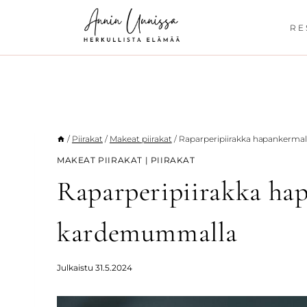
Siirry
sisältöön
RE
/
Piirakat
/
Makeat piirakat
/
Raparperipiirakka hapankerma
MAKEAT PIIRAKAT
|
PIIRAKAT
Raparperipiirakka hap
kardemummalla
Julkaistu
31.5.2024