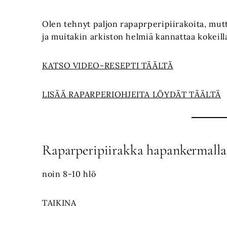
Olen tehnyt paljon rapaprperipiirakoita, mut
ja muitakin arkiston helmiä kannattaa kokeill
KATSO VIDEO-RESEPTI TÄÄLTÄ
LISÄÄ RAPARPERIOHJEITA LÖYDÄT TÄÄLTÄ
Raparperipiirakka hapankermall
noin 8-10 hlö
TAIKINA