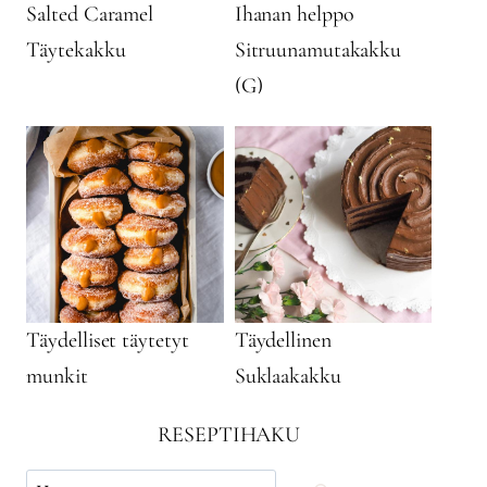
Salted Caramel
Ihanan helppo
Täytekakku
Sitruunamutakakku
(G)
Täydelliset täytetyt
Täydellinen
munkit
Suklaakakku
RESEPTIHAKU
Käytä