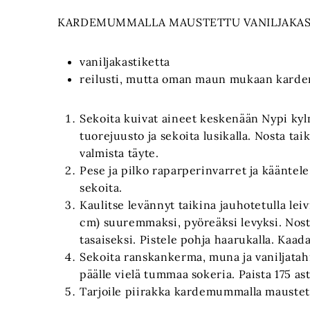
KARDEMUMMALLA MAUSTETTU VANILJAKAS
vaniljakastiketta
reilusti, mutta oman maun mukaan kar
Sekoita kuivat aineet keskenään Nypi kyl
tuorejuusto ja sekoita lusikalla. Nosta ta
valmista täyte.
Pese ja pilko raparperinvarret ja kääntele 
sekoita.
Kaulitse levännyt taikina jauhotetulla lei
cm) suuremmaksi, pyöreäksi levyksi. Nosta
tasaiseksi. Pistele pohja haarukalla. Kaad
Sekoita ranskankerma, muna ja vaniljatahn
päälle vielä tummaa sokeria. Paista 175 a
Tarjoile piirakka kardemummalla maustet