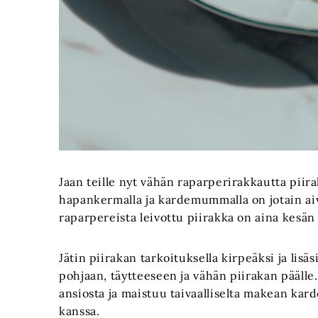
Jaan teille nyt vähän raparperirakkautta pii
hapankermalla ja kardemummalla on jotain ai
raparpereista leivottu piirakka on aina kesän 
Jätin piirakan tarkoituksella kirpeäksi ja li
pohjaan, täytteeseen ja vähän piirakan pääll
ansiosta ja maistuu taivaalliselta makean ka
kanssa.