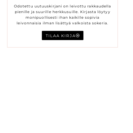
Odotettu uutuuskirjani on leivottu rakkaudella
pienille ja suurille herkkusuille. Kirjasta löytyy
monipuollisesti ihan kaikille sopivia
leivonnaisia ilman lisättyä valkoista sokeria.
TILAA KIRJA