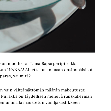
rakan muodossa. Tämä Raparperipiirakka
van IHANAA! Ai, että oman maan ensimmäisistä
paras, vai mitä?
säsin vain välttämättömän määrän makeutusta:
e. Piirakka on täydellisen mehevä ranskakerman
rdemummalla maustetun vaniljakastikkeen