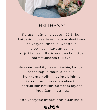
HEI IHANA!
Perustin tämän sivuston 2013, kun
kaipasin luovaa tekemistä analyyttisen
päivätyöni rinnalle. Opettelin
leipomaan, kuvaamaan ja
kirjoittamaan. Parin vuoden kuluttua
harrastuksesta tuli työ.
Nykyään keskityn sesonkeihin, kauden
parhaimpiin raaka-aineisiin,
herkkumatkoihin, ravintoloihin ja
kaikkiin muihin oman elämäni
herkullisiin hetkiin. Somesta löydät
minut @anninuunissa.
Ota yhteyttä: info(at)
anninuunissa.fi
Instagram
TikTok
Facebook
Pinterest