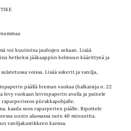
TIKE
demummaa
mä voi kuutioina jauhojen sekaan. Lisää
ikina hetkeksi jääkaappiin kelmuun käärittynä ja
sulatetussa voissa. Lisää sokerit ja vanilja,
vinpaperin päällä hieman vuokaa (halkaisija n. 22
 levy vuokaan leivinpaperin avulla ja painele
a raparperiseos piirakkapohjalle.
a, kaada seos raparperien päälle. Ripottele
steessa uunin alaosassa noin 40 minuuttia.
un vaniljakastikkeen kanssa.