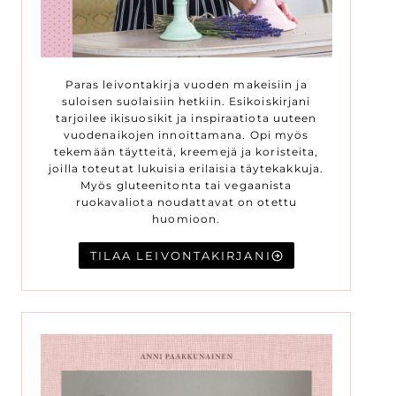
Paras leivontakirja vuoden makeisiin ja
suloisen suolaisiin hetkiin. Esikoiskirjani
tarjoilee ikisuosikit ja inspiraatiota uuteen
vuodenaikojen innoittamana. Opi myös
tekemään täytteitä, kreemejä ja koristeita,
joilla toteutat lukuisia erilaisia täytekakkuja.
Myös gluteenitonta tai vegaanista
ruokavaliota noudattavat on otettu
huomioon.
TILAA LEIVONTAKIRJANI