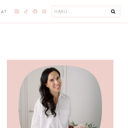
Haku:
JAT