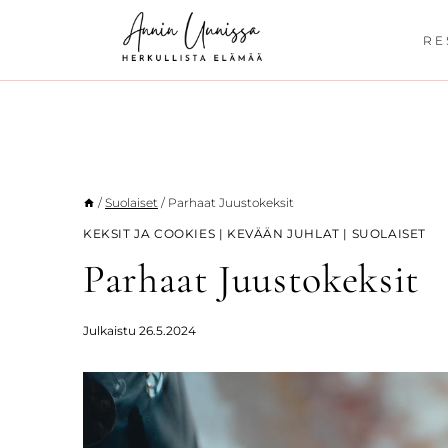
Siirry
sisältöön
RE
/
Suolaiset
/
Parhaat Juustokeksit
KEKSIT JA COOKIES
|
KEVÄÄN JUHLAT
|
SUOLAISET
Parhaat Juustokeksit
Julkaistu
26.5.2024