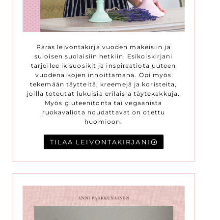
Paras leivontakirja vuoden makeisiin ja
suloisen suolaisiin hetkiin. Esikoiskirjani
tarjoilee ikisuosikit ja inspiraatiota uuteen
vuodenaikojen innoittamana. Opi myös
tekemään täytteitä, kreemejä ja koristeita,
joilla toteutat lukuisia erilaisia täytekakkuja.
Myös gluteenitonta tai vegaanista
ruokavaliota noudattavat on otettu
huomioon.
TILAA LEIVONTAKIRJANI