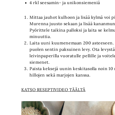
4 rkl seesamin- ja unikonsiemeniä
Mittaa jauhot kulhoon ja lisää kylmä voi 
Murenna juusto sekaan ja lisää kananmuna
Pyörittele taikina palloksi ja laita se kel
minuuttia.
Laita uuni kuumenemaan 200 asteeseen. Ka
puolen sentin paksuinen levy. Ota levystä
leivinpaperilla vuoratulle pellille ja voit
siemenet.
Paista keksejä uunin keskitasolla noin 10 
hillojen sekä marjojen kanssa.
KATSO RESEPTIVIDEO TÄÄLTÄ