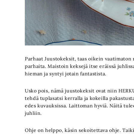
Parhaat Juustokeksit, taas oikein vaatimaton
parhaita. Maistoin keksejä itse eräissä juhliss
hieman ja syntyi jotain fantastista.
Usko pois, nämä juustokeksit ovat niin HERKUL
tehdä tuplasatsi kerralla ja kokeilla pakastus
edes kuvauksissa. Laittoman hyviä. Näitä tule
juhliin.
Ohje on helppo, käsin sekoitettava ohje. Taik