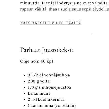
minuuttia. Pieni jäähdytys ja ne ovat valmiit
rapean väliltä. Ihana suolaisuus sopii täydell
KATSO RESEPTIVIDEO TÄÄLTÄ
Parhaat Juustokeksit
Ohje noin 40 kpl
3 1/2 dl vehnäjauhoja
200 g voita
170 g sinihomejuustoa
kananmuna
2 rkl kuohukermaa
1 kananmuna (voiteluun)