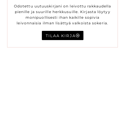
Odotettu uutuuskirjani on leivottu rakkaudella
pienille ja suurille herkkusuille. Kirjasta löytyy
monipuollisesti ihan kaikille sopivia
leivonnaisia ilman lisättyä valkoista sokeria.
TILAA KIRJA