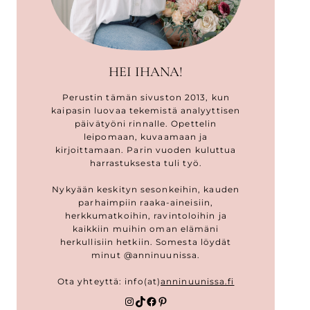
HEI IHANA!
Perustin tämän sivuston 2013, kun
kaipasin luovaa tekemistä analyyttisen
päivätyöni rinnalle. Opettelin
leipomaan, kuvaamaan ja
kirjoittamaan. Parin vuoden kuluttua
harrastuksesta tuli työ.
Nykyään keskityn sesonkeihin, kauden
parhaimpiin raaka-aineisiin,
herkkumatkoihin, ravintoloihin ja
kaikkiin muihin oman elämäni
herkullisiin hetkiin. Somesta löydät
minut @anninuunissa.
Ota yhteyttä: info(at)
anninuunissa.fi
Instagram
TikTok
Facebook
Pinterest