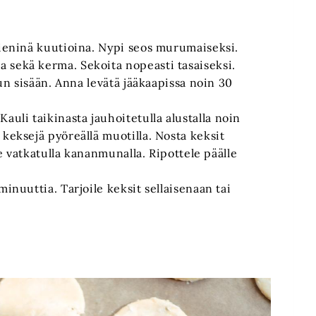
pieninä kuutioina. Nypi seos murumaiseksi.
 sekä kerma. Sekoita nopeasti tasaiseksi.
mun sisään. Anna levätä jääkaapissa noin 30
uli taikinasta jauhoitetulla alustalla noin
 keksejä pyöreällä muotilla. Nosta keksit
ele vatkatulla kananmunalla. Ripottele päälle
minuuttia. Tarjoile keksit sellaisenaan tai