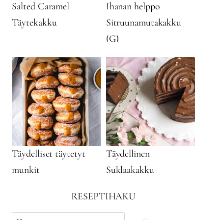
Salted Caramel
Ihanan helppo
Täytekakku
Sitruunamutakakku
(G)
Täydelliset täytetyt
Täydellinen
munkit
Suklaakakku
RESEPTIHAKU
Käytä