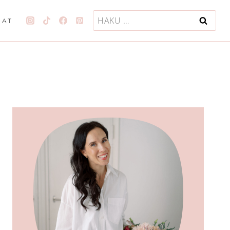
Haku:
JAT