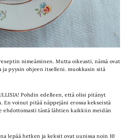
 reseptin nimeäminen. Mutta oikeasti, nämä ovat
a ja pyysin ohjeen itselleni. muokkasin sitä
LISIA! Pohdin edelleen, että olisi pitänyt
ta. En voinut pitää näppejäni erossa kekseistä
e ehdottomasti tästä lähtien kaikkiin meidän
ina lepää hetken ja keksit ovat uunissa noin 10