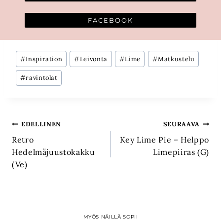
FACEBOOK
Avainsanat:
#
Inspiration
#
Leivonta
#
Lime
#
Matkustelu
#
ravintolat
Artikkelien
EDELLINEN
SEURAAVA
Retro
Key Lime Pie – Helppo
selaus
Hedelmäjuustokakku
Limepiiras (G)
(Ve)
MYÖS NÄILLÄ SOPII