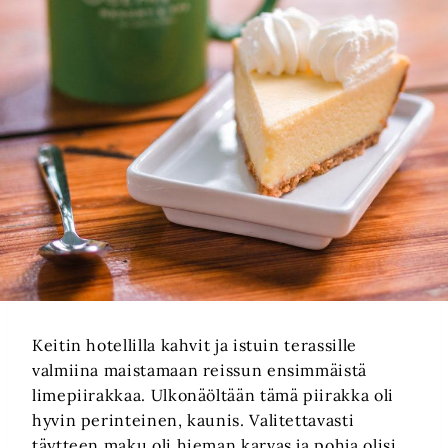
Keitin hotellilla kahvit ja istuin terassille
valmiina maistamaan reissun ensimmäistä
limepiirakkaa. Ulkonäöltään tämä piirakka oli
hyvin perinteinen, kaunis. Valitettavasti
täytteen maku oli hieman karvas ja pohja olisi