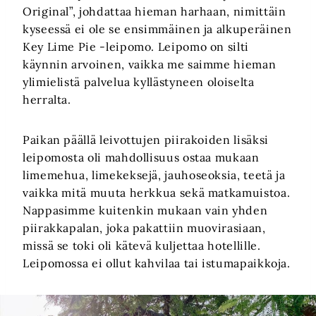
Original”, johdattaa hieman harhaan, nimittäin
kyseessä ei ole se ensimmäinen ja alkuperäinen
Key Lime Pie -leipomo. Leipomo on silti
käynnin arvoinen, vaikka me saimme hieman
ylimielistä palvelua kyllästyneen oloiselta
herralta.
Paikan päällä leivottujen piirakoiden lisäksi
leipomosta oli mahdollisuus ostaa mukaan
limemehua, limekeksejä, jauhoseoksia, teetä ja
vaikka mitä muuta herkkua sekä matkamuistoa.
Nappasimme kuitenkin mukaan vain yhden
piirakkapalan, joka pakattiin muovirasiaan,
missä se toki oli kätevä kuljettaa hotellille.
Leipomossa ei ollut kahvilaa tai istumapaikkoja.