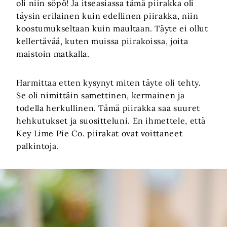
oli niin söpö! Ja itseasiassa tämä piirakka oli
täysin erilainen kuin edellinen piirakka, niin
koostumukseltaan kuin maultaan. Täyte ei ollut
kellertävää, kuten muissa piirakoissa, joita
maistoin matkalla.
Harmittaa etten kysynyt miten täyte oli tehty.
Se oli nimittäin samettinen, kermainen ja
todella herkullinen. Tämä piirakka saa suuret
hehkutukset ja suositteluni. En ihmettele, että
Key Lime Pie Co. piirakat ovat voittaneet
palkintoja.