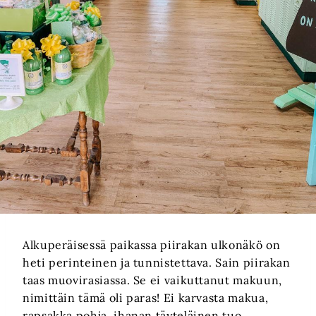
Alkuperäisessä paikassa piirakan ulkonäkö on
heti perinteinen ja tunnistettava. Sain piirakan
taas muovirasiassa. Se ei vaikuttanut makuun,
nimittäin tämä oli paras! Ei karvasta makua,
rapsakka pohja, ihanan täyteläinen tuo