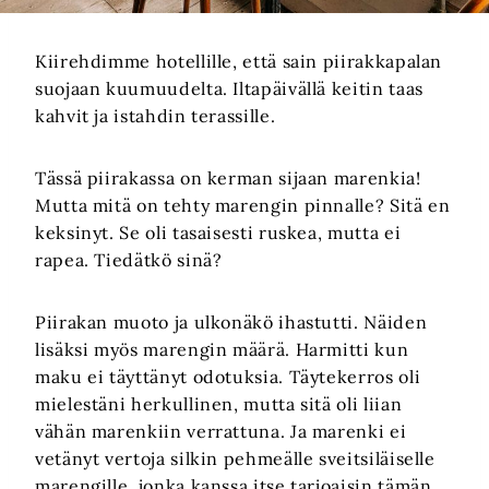
Kiirehdimme hotellille, että sain piirakkapalan
suojaan kuumuudelta. Iltapäivällä keitin taas
kahvit ja istahdin terassille.
Tässä piirakassa on kerman sijaan marenkia!
Mutta mitä on tehty marengin pinnalle? Sitä en
keksinyt. Se oli tasaisesti ruskea, mutta ei
rapea. Tiedätkö sinä?
Piirakan muoto ja ulkonäkö ihastutti. Näiden
lisäksi myös marengin määrä. Harmitti kun
maku ei täyttänyt odotuksia. Täytekerros oli
mielestäni herkullinen, mutta sitä oli liian
vähän marenkiin verrattuna. Ja marenki ei
vetänyt vertoja silkin pehmeälle sveitsiläiselle
marengille, jonka kanssa itse tarjoaisin tämän