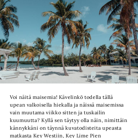
Voi näitä maisemia! Kävelinkö todella tällä
upean valkoisella hiekalla ja näissä maisemissa
vain muutama viikko sitten ja tuskailin
kuumuutta? Kyllä sen täytyy olla näin, nimittäin
kännykkäni on täynnä kuvatodisteita upeasta
matkasta Key Westiin, Key Lime Pien