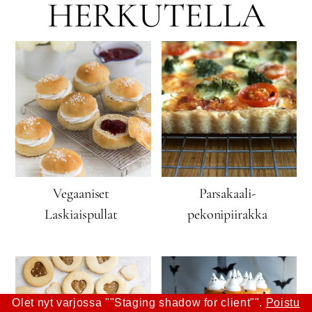
HERKUTELLA
Vegaaniset
Parsakaali-
Laskiaispullat
pekonipiirakka
Olet nyt varjossa ""Staging shadow for client"".
Poistu