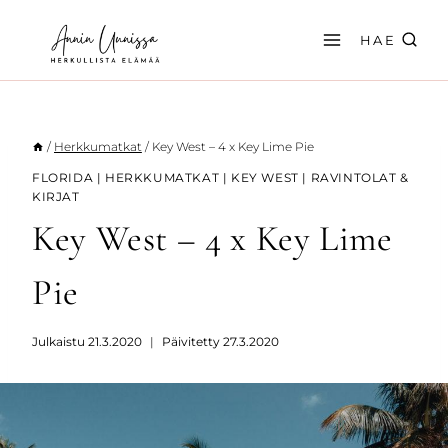
Siirry
sisältöön
HAE
/
Herkkumatkat
/
Key West – 4 x Key Lime Pie
FLORIDA
|
HERKKUMATKAT
|
KEY WEST
|
RAVINTOLAT &
KIRJAT
Key West – 4 x Key Lime
Pie
Julkaistu
21.3.2020
Päivitetty
27.3.2020