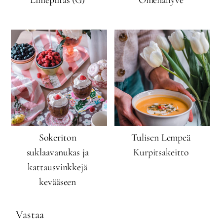
Limepiiras (G)
Omenahyve
Sokeriton
Tulisen Lempeä
suklaavanukas ja
Kurpitsakeitto
kattausvinkkejä
kevääseen
Vastaa