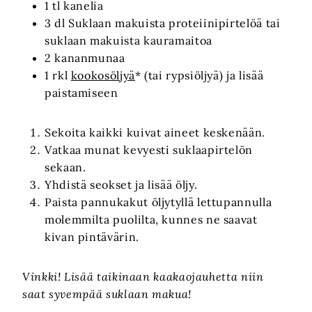
1 tl kanelia
3 dl Suklaan makuista proteiinipirtelöä tai
suklaan makuista kauramaitoa
2 kananmunaa
1 rkl
kookosöljyä
* (tai rypsiöljyä) ja lisää
paistamiseen
Sekoita kaikki kuivat aineet keskenään.
Vatkaa munat kevyesti suklaapirtelön
sekaan.
Yhdistä seokset ja lisää öljy.
Paista pannukakut öljytyllä lettupannulla
molemmilta puolilta, kunnes ne saavat
kivan pintävärin.
Vinkki! Lisää taikinaan kaakaojauhetta niin
saat syvempää suklaan makua!