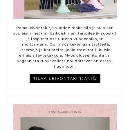
Paras leivontakirja vuoden makeisiin ja suloisen
suolaisiin hetkiin. Esikoiskirjani tarjoilee ikisuosikit
ja inspiraatiota uuteen vuodenaikojen
innoittamana. Opi myös tekemään täytteitä,
kreemejä ja koristeita, joilla toteutat lukuisia
erilaisia täytekakkuja. Myös gluteenitonta tai
vegaanista ruokavaliota noudattavat on otettu
huomioon.
TILAA LEIVONTAKIRJANI