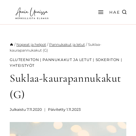
Siirry
sisältöön
HAE
/
Nopeat ja helpot
/
Pannukakut ja letut
/
Suklaa-
kaurapannukakut (G)
GLUTEENITON
|
PANNUKAKUT JA LETUT
|
SOKERITON
|
YHTEISTYÖT
Suklaa-kaurapannukakut
(G)
Julkaistu
7.11.2020
Päivitetty
1.11.2023