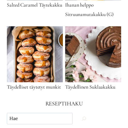
Salted Caramel Täytekakku
Ihanan helppo
Sitruunamutakakku (G)
Täydelliset täytetyt munkit
Täydellinen Suklaakakku
RESEPTIHAKU
Käytä
hakua