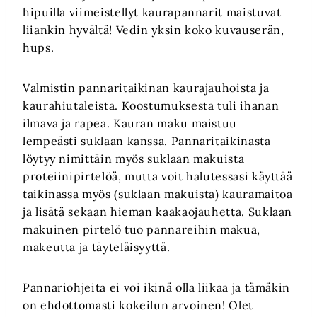
hipuilla viimeistellyt kaurapannarit maistuvat
liiankin hyvältä! Vedin yksin koko kuvauserän,
hups.
Valmistin pannaritaikinan kaurajauhoista ja
kaurahiutaleista. Koostumuksesta tuli ihanan
ilmava ja rapea. Kauran maku maistuu
lempeästi suklaan kanssa. Pannaritaikinasta
löytyy nimittäin myös suklaan makuista
proteiinipirtelöä, mutta voit halutessasi käyttää
taikinassa myös (suklaan makuista) kauramaitoa
ja lisätä sekaan hieman kaakaojauhetta. Suklaan
makuinen pirtelö tuo pannareihin makua,
makeutta ja täyteläisyyttä.
Pannariohjeita ei voi ikinä olla liikaa ja tämäkin
on ehdottomasti kokeilun arvoinen! Olet