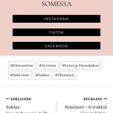
SOMESSA
INSTAGRAM
TIKTOK
FACEBOOK
Avainsanat:
#
Gluteeniton
#
Leivonta
#
Letut ja Pannukakut
#
Sokeriton
#
Suklaa
#
Yhteistyö
Artikkelien
EDELLINEN
SEURAAVA
Suklaa-
Nimiäiset – 6 vinkkiä
selaus