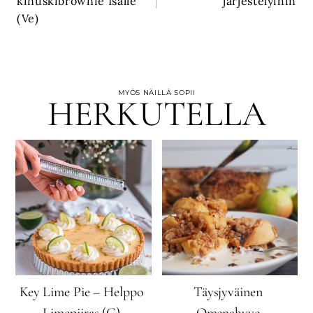
kinuskibrownie Isälle
järjestelyihin
(Ve)
MYÖS NÄILLÄ SOPII
HERKUTELLA
Key Lime Pie – Helppo
Täysjyväinen