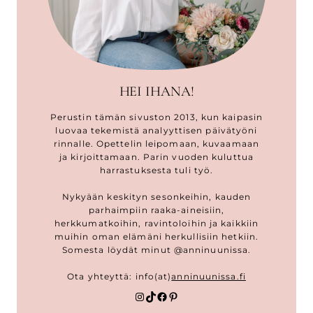
HEI IHANA!
Perustin tämän sivuston 2013, kun kaipasin
luovaa tekemistä analyyttisen päivätyöni
rinnalle. Opettelin leipomaan, kuvaamaan
ja kirjoittamaan. Parin vuoden kuluttua
harrastuksesta tuli työ.
Nykyään keskityn sesonkeihin, kauden
parhaimpiin raaka-aineisiin,
herkkumatkoihin, ravintoloihin ja kaikkiin
muihin oman elämäni herkullisiin hetkiin.
Somesta löydät minut @anninuunissa.
Ota yhteyttä: info(at)
anninuunissa.fi
Instagram
TikTok
Facebook
Pinterest