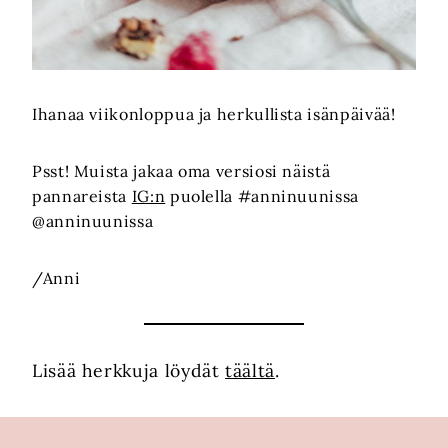
Ihanaa viikonloppua ja herkullista isänpäivää!
Psst! Muista jakaa oma versiosi näistä
pannareista
IG:n
puolella #anninuunissa
@anninuunissa
/Anni
Lisää herkkuja löydät
täältä
.