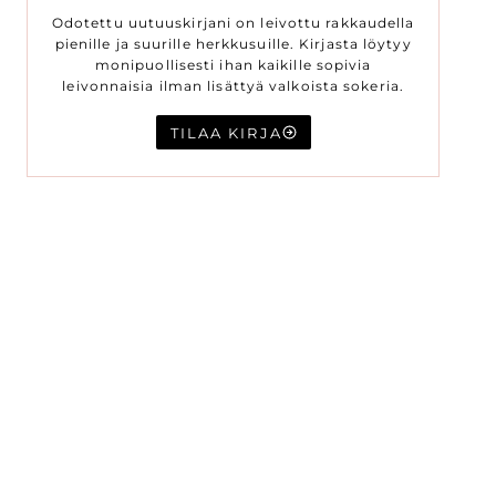
Odotettu uutuuskirjani on leivottu rakkaudella
pienille ja suurille herkkusuille. Kirjasta löytyy
monipuollisesti ihan kaikille sopivia
leivonnaisia ilman lisättyä valkoista sokeria.
TILAA KIRJA