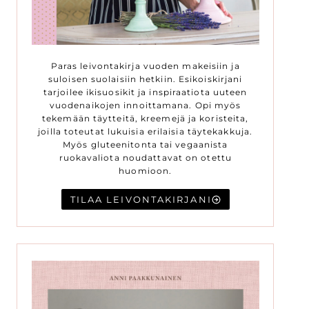
Paras leivontakirja vuoden makeisiin ja
suloisen suolaisiin hetkiin. Esikoiskirjani
tarjoilee ikisuosikit ja inspiraatiota uuteen
vuodenaikojen innoittamana. Opi myös
tekemään täytteitä, kreemejä ja koristeita,
joilla toteutat lukuisia erilaisia täytekakkuja.
Myös gluteenitonta tai vegaanista
ruokavaliota noudattavat on otettu
huomioon.
TILAA LEIVONTAKIRJANI