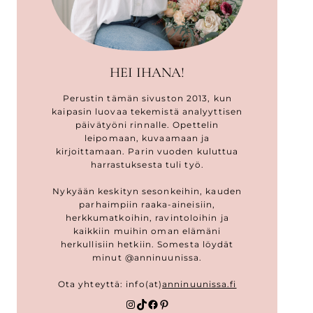
HEI IHANA!
Perustin tämän sivuston 2013, kun
kaipasin luovaa tekemistä analyyttisen
päivätyöni rinnalle. Opettelin
leipomaan, kuvaamaan ja
kirjoittamaan. Parin vuoden kuluttua
harrastuksesta tuli työ.
Nykyään keskityn sesonkeihin, kauden
parhaimpiin raaka-aineisiin,
herkkumatkoihin, ravintoloihin ja
kaikkiin muihin oman elämäni
herkullisiin hetkiin. Somesta löydät
minut @anninuunissa.
Ota yhteyttä: info(at)
anninuunissa.fi
Instagram
TikTok
Facebook
Pinterest