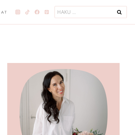
Haku:
JAT