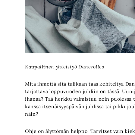
Kaupallinen yhteistyö
Danerolles
Mitä ihmettä sitä tulikaan taas kehiteltyä Dan
tarjottava loppuvuoden juhliin on tässä: Uuni
ihanaa? Tää herkku valmistuu noin puolessa tu
kanssa itsenäisyyspäivän juhlissa tai pikkujoul
näin?
Ohje on älyttömän helppo! Tarvitset vain ki