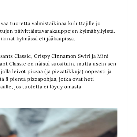
aa tuoretta valmistaikinaa kuluttajille jo
ltujen päivittäistavarakauppojen kylmähyllyistä.
ikinat kylmässä eli jääkaapissa.
issants Classic, Crispy Cinnamon Swirl ja Mini
ant Classic on näistä suosituin, mutta usein sen
olla leivot pizzaa (ja pizzatikkuja) nopeasti ja
ää 8 pientä pizzapohjaa, jotka ovat heti
aalle, jos tuotetta ei löydy omasta