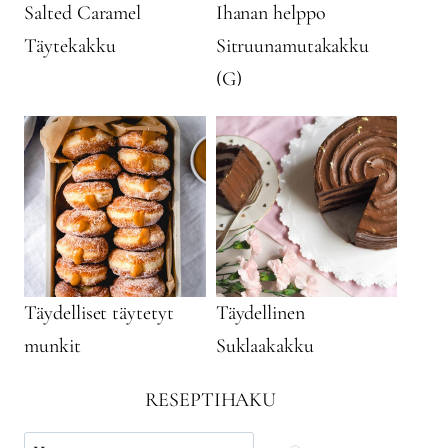
Salted Caramel
Ihanan helppo
Täytekakku
Sitruunamutakakku
(G)
Täydelliset täytetyt
Täydellinen
munkit
Suklaakakku
RESEPTIHAKU
Käytä