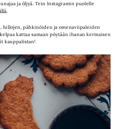
unajaa ja öljyä. Tein Instagramin puolelle
ällä
.
n, hillojen, pähkinöiden ja omenaviipaleiden
t kelpaa kattaa samaan pöytään ihanan kermaisen
it kauppalistan!