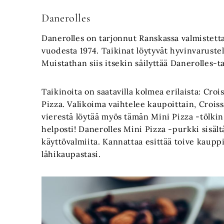
Danerolles
Danerolles on tarjonnut Ranskassa valmistettav
vuodesta 1974. Taikinat löytyvät hyvinvaruste
Muistathan siis itsekin säilyttää Danerolles-ta
Taikinoita on saatavilla kolmea erilaista: Cro
Pizza. Valikoima vaihtelee kaupoittain, Croiss
vierestä löytää myös tämän Mini Pizza -tölkin j
helposti! Danerolles Mini Pizza -purkki sisält
käyttövalmiita. Kannattaa esittää toive kauppi
lähikaupastasi.