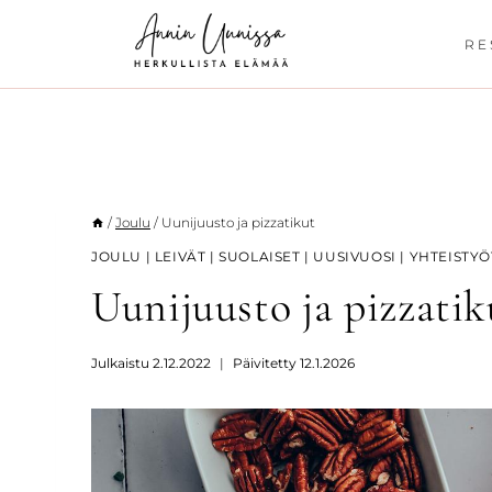
Siirry
sisältöön
RE
/
Joulu
/
Uunijuusto ja pizzatikut
JOULU
|
LEIVÄT
|
SUOLAISET
|
UUSIVUOSI
|
YHTEISTYÖ
Uunijuusto ja pizzatik
Julkaistu
2.12.2022
Päivitetty
12.1.2026