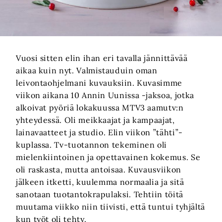
Vuosi sitten elin ihan eri tavalla jännittävää
aikaa kuin nyt. Valmistauduin oman
leivontaohjelmani kuvauksiin. Kuvasimme
viikon aikana 10 Annin Uunissa -jaksoa, jotka
alkoivat pyöriä lokakuussa MTV3 aamutv:n
yhteydessä. Oli meikkaajat ja kampaajat,
lainavaatteet ja studio. Elin viikon ”tähti”-
kuplassa. Tv-tuotannon tekeminen oli
mielenkiintoinen ja opettavainen kokemus. Se
oli raskasta, mutta antoisaa. Kuvausviikon
jälkeen itketti, kuulemma normaalia ja sitä
sanotaan tuotantokrapulaksi. Tehtiin töitä
muutama viikko niin tiivisti, että tuntui tyhjältä
kun työt oli tehty.