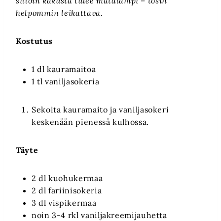
silloin kakusta tulee matalampi – tosin
helpommin leikattava.
Kostutus
1 dl kauramaitoa
1 tl vaniljasokeria
Sekoita kauramaito ja vaniljasokeri
keskenään pienessä kulhossa.
Täyte
2 dl kuohukermaa
2 dl fariinisokeria
3 dl vispikermaa
noin 3-4 rkl vaniljakreemijauhetta