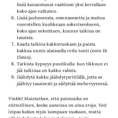
lisää kananmunat vaahtoon yksi kerrallaan
koko ajan vatkaten.
Lisää jauhoseosta, omenasosetta ja maitoa
vuorotellen kuohkeaan sokeriseokseen,
koko ajan sekoittaen, kunnes taikina on
tasaista.
Kaada taikina kakkuvuokaan ja paista
kakkua uunin alatasolla reilu tunti (noin 1h
15min).
Tarkista kypsyys puutikulla: kun tikkuun ei
jää taikinaa on kakku valmis.
Jäähdytä kakku jäähdytysritilällä, jotta se
jäähtyy tasaisesti ja säilyttää mehevyytensä.
Vinkki! Muistathan, että paistoaika on
viitteellinen, koska uuneissa on aina eroja. Voit
leipoa kakun myös isompaan vuokaan, mutta