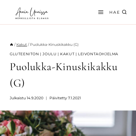
Siirry
sisältöön
HAE
/
Kakut
/
Puolukka-Kinuskikakku (G)
GLUTEENITON
|
JOULU
|
KAKUT
|
LEIVONTAOHJELMA
Puolukka-Kinuskikakku
(G)
Julkaistu
14.9.2020
Päivitetty
7.1.2021