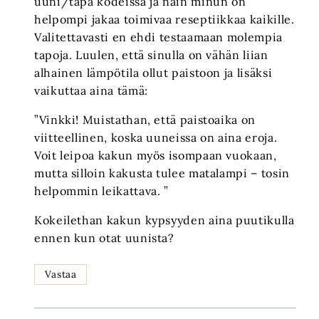
uuni/tapa kodeissa ja näin minun on
helpompi jakaa toimivaa reseptiikkaa kaikille.
Valitettavasti en ehdi testaamaan molempia
tapoja. Luulen, että sinulla on vähän liian
alhainen lämpötila ollut paistoon ja lisäksi
vaikuttaa aina tämä:
”Vinkki! Muistathan, että paistoaika on
viitteellinen, koska uuneissa on aina eroja.
Voit leipoa kakun myös isompaan vuokaan,
mutta silloin kakusta tulee matalampi – tosin
helpommin leikattava. ”
Kokeilethan kakun kypsyyden aina puutikulla
ennen kun otat uunista?
Vastaa