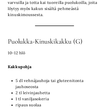
varvuilla ja totta kai tuoreilla puolukoilla, joita
löytyy myös kakun sisältä pehmeästä
kinuskimoussesta.
Puolukka-Kinuskikakku (G)
10-12 hlö
Kakkupohja
5 dl vehnäjauhoja tai gluteenitonta
jauhoseosta
2 tl leivinjauhetta
1 tl vaniljasokeria
ripaus suolaa