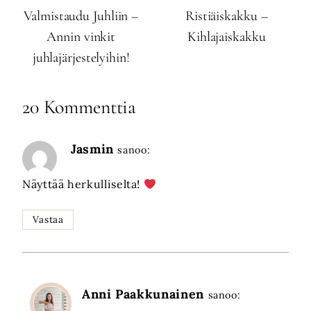
Valmistaudu Juhliin –
Ristiäiskakku –
Annin vinkit
Kihlajaiskakku
juhlajärjestelyihin!
20 Kommenttia
Jasmin
sanoo:
Näyttää herkulliselta!
Vastaa
Anni Paakkunainen
sanoo: