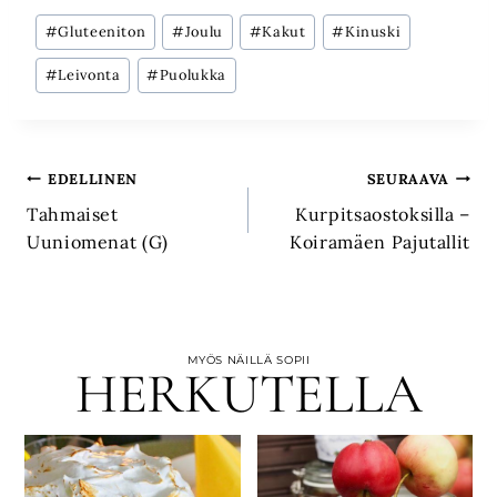
Avainsanat:
#
Gluteeniton
#
Joulu
#
Kakut
#
Kinuski
#
Leivonta
#
Puolukka
Artikkelien
EDELLINEN
SEURAAVA
Tahmaiset
Kurpitsaostoksilla –
selaus
Uuniomenat (G)
Koiramäen Pajutallit
MYÖS NÄILLÄ SOPII
HERKUTELLA