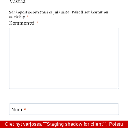
Vastaa
Sähköpostiosoitettasi ei julkaista.
Pakolliset kentät on
merkitty
*
Kommentti
*
Nimi
*
Olet nyt varjossa ""Staging shadow for client"".
Poistu