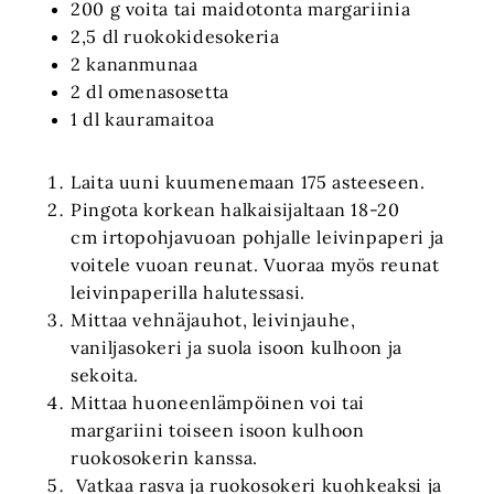
200 g voita tai maidotonta margariinia
2,5 dl ruokokidesokeria
2 kananmunaa
2 dl omenasosetta
1 dl kauramaitoa
Laita uuni kuumenemaan 175 asteeseen.
Pingota korkean halkaisijaltaan 18-20
cm irtopohjavuoan pohjalle leivinpaperi ja
voitele vuoan reunat. Vuoraa myös reunat
leivinpaperilla halutessasi.
Mittaa vehnäjauhot, leivinjauhe,
vaniljasokeri ja suola isoon kulhoon ja
sekoita.
Mittaa huoneenlämpöinen voi tai
margariini toiseen isoon kulhoon
ruokosokerin kanssa.
Vatkaa rasva ja ruokosokeri kuohkeaksi ja