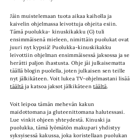
Jäin muistelemaan tuota aikaa kaiholla ja
kaivelin ohjelmassa leivottuja ohjeita esiin.
Tämä puolukka- kinuskikakku (G) tuli
ensimmäisenä mieleen, nimittäin puolukat ovat
juuri nyt kypsiä! Puolukka-kinuskikakku
leivottiin ohjelman ensimmäisessä jaksossa ja se
herätti paljon ihastusta. Ohje jäi julkaisematta
täällä blogin puolella, joten julkaisen sen teille
nyt jälkikäteen. Voit lukea TV-ohjelmastani lisää
täältä
ja katsoa jaksot jälkikäteen
täältä
.
Voit leipoa tämän mehevän kakun
maidottomana ja gluteenittomana halutessasi.
Lue vinkit ohjeen yhteydestä. Kinuski ja
puolukka, tämä lyömätön makupari yhdistyy
syksyisessä kakussa, joka koristellaan puolukan