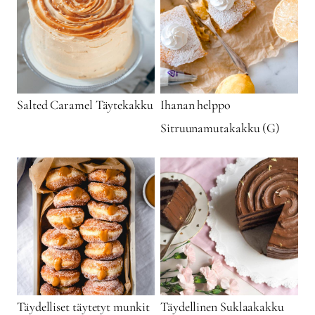
Salted Caramel Täytekakku
Ihanan helppo
Sitruunamutakakku (G)
Täydelliset täytetyt munkit
Täydellinen Suklaakakku