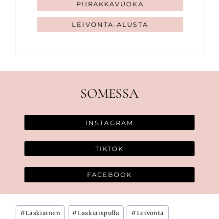
PIIRAKKAVUOKA
LEIVONTA-ALUSTA
SOMESSA
INSTAGRAM
TIKTOK
FACEBOOK
Avainsanat:
#
Laskiainen
#
Laskiaispulla
#
Leivonta