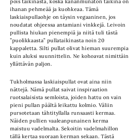
pois taikinasta, koska kananmunaton taikina on
ihanan pehmeää ja kuohkeaa. Tämä
laskiaispullaohje on täysin vegaaninen, jos
noudatat ohjeessa antamiani vinkkejä. Leivoin
pullista hiukan pienempiä ja niitä tuli tästä
”puolikkaasta” pullataikinasta noin 20
kappaletta. Silti pullat olivat hieman suurempia
kuin aluksi suunnittelin. Ne kohoavat nimittäin
yllättävän paljon.
Tukholmassa laskiaispullat ovat aina niin
nättejä. Nämä pullat saivat inspiraation
ruotsalaisista semloista, joiden hattu on vain
pieni pullan päältä leikattu kolmio. Väliin
pursotetaan tähtityllalla runsaasti kermaa.
Näiden pullien vaaleanpunainen kerma
maistuu vadelmalta. Sekoitin vadelmahillon
tällä kertaa suoraan kerman sekaan. Tästä