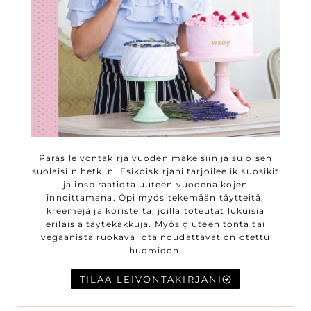
Paras leivontakirja vuoden makeisiin ja suloisen
suolaisiin hetkiin. Esikoiskirjani tarjoilee ikisuosikit
ja inspiraatiota uuteen vuodenaikojen
innoittamana. Opi myös tekemään täytteitä,
kreemejä ja koristeita, joilla toteutat lukuisia
erilaisia täytekakkuja. Myös gluteenitonta tai
vegaanista ruokavaliota noudattavat on otettu
huomioon.
TILAA LEIVONTAKIRJANI