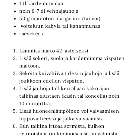
1 tl kardemummaa
noin 6-7 dl vehnäjauhoja
50 g maidoton margariini (tai voi)
voiteluun kahvia tai kananmunaa
raesokeria
Lämmitä maito 42-asteiseksi.
Lisää sokeri, suola ja kardemumma vispaten
maitoon.
Sekoita kuivahiiva 1 desiin jauhoja ja lisää
joukkoon edellen vispaten.
Lisää jauhoja 1 dl kerrallaan koko ajan
taikinaa alustaen (käsin tai koneella) noin
10 minuuttia.
Lisää huoneenlämpöinen voi vaivaamisen
loppuvaiheessa ja jatka vaivaamista.
Kun taikina irtoaa sormista, kulhon
reunoista ja on kimmoisaa se on valmista.