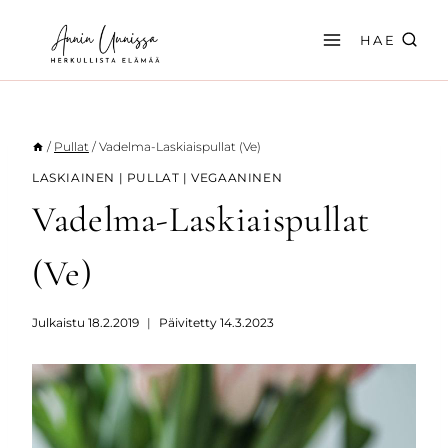
Siirry
sisältöön
HAE
/
Pullat
/
Vadelma-Laskiaispullat (Ve)
LASKIAINEN
|
PULLAT
|
VEGAANINEN
Vadelma-Laskiaispullat
(Ve)
Julkaistu
18.2.2019
Päivitetty
14.3.2023