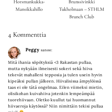
Horsmankukka-
Brunssivinkki
Mansikkahillo
Tukholmaan – STHLM
Brunch Club
4 Kommenttia
Peggy
sanoo:
Mitä ihania söpötyksiä <3 Rakastan pullaa,
mutta nykyään ilmeisesti sokeri sekä hiiva
tekevät mahalleni tepposia ja tulen usein hyvin
kipeäksi pullan jälkeen. Hiivalisissa ämpylöissä
taas ei ole tätä ongelmaa. Eilen viimeksi mietin,
olisikohan kuivahiiva jotenkin lempeämpää
tuorehiivaan. Oletko kuullut tai huomannut
hiivaeroja käytössä? Niin nimittäin tekisi pullaa