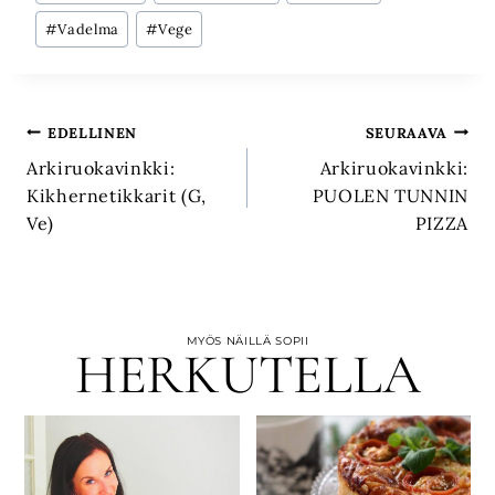
#
Vadelma
#
Vege
Artikkelien
EDELLINEN
SEURAAVA
Arkiruokavinkki:
Arkiruokavinkki:
selaus
Kikhernetikkarit (G,
PUOLEN TUNNIN
Ve)
PIZZA
MYÖS NÄILLÄ SOPII
HERKUTELLA