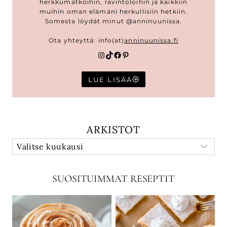
herkkumatkoihin, ravintoloihin ja kaikkiin
muihin oman elämäni herkullisiin hetkiin.
Somesta löydät minut @anninuunissa.
Ota yhteyttä: info(at)
anninuunissa.fi
Instagram
TikTok
Facebook
Pinterest
LUE LISÄÄ
ARKISTOT
SUOSITUIMMAT RESEPTIT