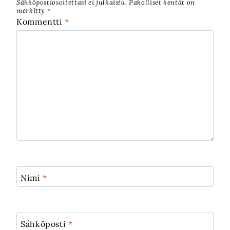
Sähköpostiosoitettasi ei julkaista.
Pakolliset kentät on
merkitty
*
Kommentti
*
Nimi
*
Sähköposti
*