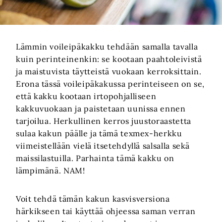
Lämmin voileipäkakku tehdään samalla tavalla
kuin perinteinenkin: se kootaan paahtoleivistä
ja maistuvista täytteistä vuokaan kerroksittain.
Erona tässä voileipäkakussa perinteiseen on se,
että kakku kootaan irtopohjalliseen
kakkuvuokaan ja paistetaan uunissa ennen
tarjoilua. Herkullinen kerros juustoraastetta
sulaa kakun päälle ja tämä texmex-herkku
viimeistellään vielä itsetehdyllä salsalla sekä
maissilastuilla. Parhainta tämä kakku on
lämpimänä. NAM!
Voit tehdä tämän kakun kasvisversiona
härkikseen tai käyttää ohjeessa saman verran