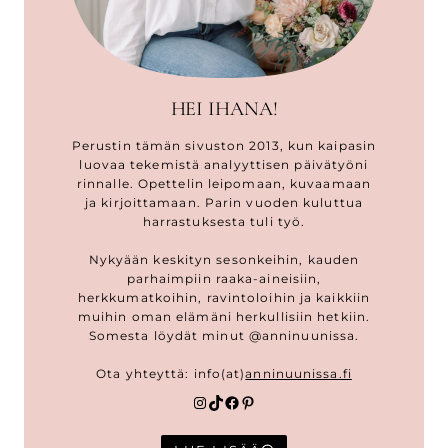
HEI IHANA!
Perustin tämän sivuston 2013, kun kaipasin
luovaa tekemistä analyyttisen päivätyöni
rinnalle. Opettelin leipomaan, kuvaamaan
ja kirjoittamaan. Parin vuoden kuluttua
harrastuksesta tuli työ.
Nykyään keskityn sesonkeihin, kauden
parhaimpiin raaka-aineisiin,
herkkumatkoihin, ravintoloihin ja kaikkiin
muihin oman elämäni herkullisiin hetkiin.
Somesta löydät minut @anninuunissa.
Ota yhteyttä: info(at)
anninuunissa.fi
Instagram
TikTok
Facebook
Pinterest