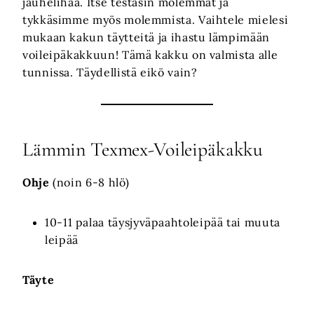
jauhelihaa. Itse testasin molemmat ja
tykkäsimme myös molemmista. Vaihtele mielesi
mukaan kakun täytteitä ja ihastu lämpimään
voileipäkakkuun! Tämä kakku on valmista alle
tunnissa. Täydellistä eikö vain?
Lämmin Texmex-Voileipäkakku
Ohje
(noin 6-8 hlö)
10-11 palaa täysjyväpaahtoleipää tai muuta
leipää
Täyte