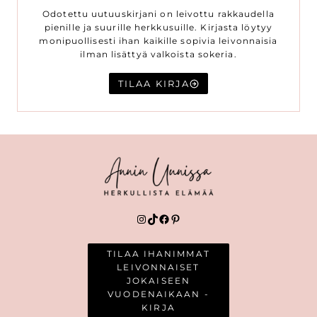
Odotettu uutuuskirjani on leivottu rakkaudella
pienille ja suurille herkkusuille. Kirjasta löytyy
monipuollisesti ihan kaikille sopivia leivonnaisia
ilman lisättyä valkoista sokeria.
TILAA KIRJA
Instagram
TikTok
Facebook
Pinterest
TILAA IHANIMMAT
LEIVONNAISET
JOKAISEEN
VUODENAIKAAN -
KIRJA