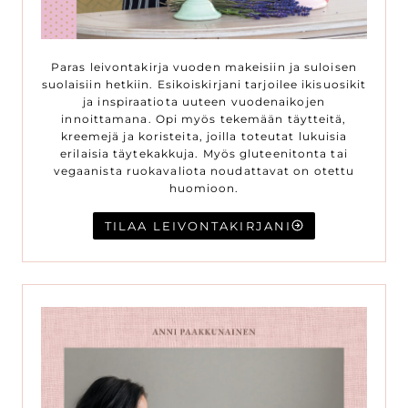
Paras leivontakirja vuoden makeisiin ja suloisen
suolaisiin hetkiin. Esikoiskirjani tarjoilee ikisuosikit
ja inspiraatiota uuteen vuodenaikojen
innoittamana. Opi myös tekemään täytteitä,
kreemejä ja koristeita, joilla toteutat lukuisia
erilaisia täytekakkuja. Myös gluteenitonta tai
vegaanista ruokavaliota noudattavat on otettu
huomioon.
TILAA LEIVONTAKIRJANI