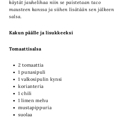
käytät jauhelihaa niin se paistetaan taco
mausteen kanssa ja siihen lisätään sen jälkeen
salsa.
Kakun päälle ja lisukkeeksi
Tomaattisalsa
2 tomaattia
1 punasipuli
1 valkosipulin kynsi
korianteria
1 chili
1 limen mehu
mustapippuria
suolaa