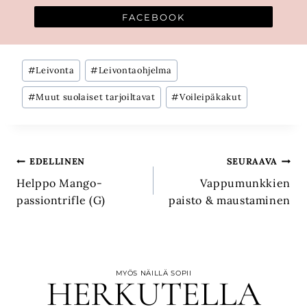
FACEBOOK
Avainsanat:
#
Leivonta
#
Leivontaohjelma
#
Muut suolaiset tarjoiltavat
#
Voileipäkakut
Artikkelien
EDELLINEN
SEURAAVA
Helppo Mango-
Vappumunkkien
selaus
passiontrifle (G)
paisto & maustaminen
MYÖS NÄILLÄ SOPII
HERKUTELLA