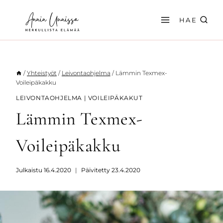
Siirry
sisältöön
HAE
/
Yhteistyöt
/
Leivontaohjelma
/
Lämmin Texmex-
Voileipäkakku
LEIVONTAOHJELMA
|
VOILEIPÄKAKUT
Lämmin Texmex-
Voileipäkakku
Julkaistu
16.4.2020
Päivitetty
23.4.2020