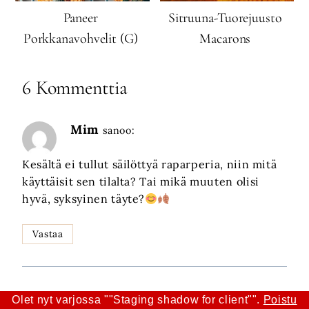
Paneer
Sitruuna-Tuorejuusto
Porkkanavohvelit (G)
Macarons
6 Kommenttia
Mim
sanoo:
Kesältä ei tullut säilöttyä raparperia, niin mitä
käyttäisit sen tilalta? Tai mikä muuten olisi
hyvä, syksyinen täyte?
Vastaa
Olet nyt varjossa ""Staging shadow for client"".
Poistu
Anni Paakkunainen
sanoo: