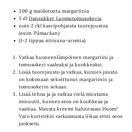
200 g maidotonta margariinia
5 dl
Dansukker Luomutomusokeria
noin 2 rkl kasvipohjaista tuorejuustoa
(esim. Påmackan)
(1-2 tippaa sitruuna-aromia)
Vatkaa huoneenlämpöinen margariini ja
tomusokeri vaaleaksi ja kuohkeaksi.
Lisää tuorejuusto ja vatkaa, kunnes juusto
on kokonaan sekoittunut margariinin ja
tomusokerin sekaan.
Lisää tehoa ja ja vatkaa vielä muutama
minuutti, kunnes seos on kuohkeaa ja
vaaleaa. Mausta kreemi halutessasi.Huom!
Varo kuitenkin vatkaamasta liikaa ettei seos
juoksetu.