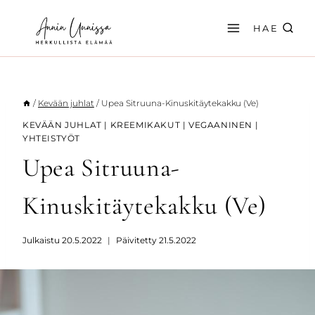
Siirry
sisältöön
HAE
/
Kevään juhlat
/
Upea Sitruuna-Kinuskitäytekakku (Ve)
KEVÄÄN JUHLAT
|
KREEMIKAKUT
|
VEGAANINEN
|
YHTEISTYÖT
Upea Sitruuna-
Kinuskitäytekakku (Ve)
Julkaistu
20.5.2022
Päivitetty
21.5.2022