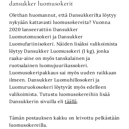
dansukker luomusokerit
Olethan huomannut, että Dansukkerilta löytyy
nykyään kattavasti luomusokereita? Vuonna
2020 lanseerattiin Dansukker
Luomutomusokeri ja Dansukker
Luomufariinisokeri. Näiden lisäksi valikoimista
löytyy Dansukker Luomusokeri (1 kg), jonka
raaka-aine on myös tanskalainen ja
ruotsalainen luomujuurikassokeri.
Luomusokeripakkaus sai myös uuden raikkaan
ilmeen. Dansukker Luomuhillosokeri ja
Luomuruokosokeri löytyvät myös edelleen
valikoimista. Tutustu luomusokereihin lisää
Dansukkerin sivuilla eli
täällä
.
Tämän postauksen kakku on leivottu pelkästään
luomusokereilla.