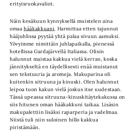
erityisruokavaliot.
Näin kesäkuun kynnyksellä muistelen aina
omaa
hääkakkuani
. Harmittaa etten tajunnut
hääjuhlissa pyytää yhtä palaa sivuun aamuksi.
Yövyimme nimittäin juhlapaikalla, pienessä
hotellissa Gardajärvellä Italiassa. Olisin
halunnut maistaa kakkua vielä kerran, koska
jännitykseltä en täydellisesti enää muistanut
sen tekstuuria ja aromeja. Makuparina oli
kuitenkin sitruuna ja kinuski. Olen halunnut
leipoa tuon kakun vielä joskus itse uudestaan.
Tässä upeassa sitruuna-kinuskitäytekakussa on
siis hitunen oman hääkakkuni taikaa. Lisäsin
makupalettiin lisäksi raparperia ja vadelmaa.
Niistä tuli niin suloinen hillo kakkua
piristämään.