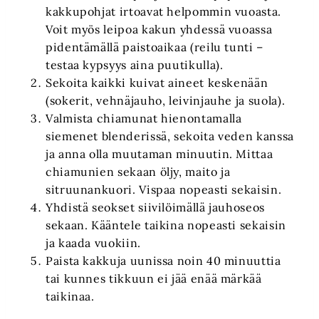
kakkupohjat irtoavat helpommin vuoasta.
Voit myös leipoa kakun yhdessä vuoassa
pidentämällä paistoaikaa (reilu tunti –
testaa kypsyys aina puutikulla).
Sekoita kaikki kuivat aineet keskenään
(sokerit, vehnäjauho, leivinjauhe ja suola).
Valmista chiamunat hienontamalla
siemenet blenderissä, sekoita veden kanssa
ja anna olla muutaman minuutin. Mittaa
chiamunien sekaan öljy, maito ja
sitruunankuori. Vispaa nopeasti sekaisin.
Yhdistä seokset siivilöimällä jauhoseos
sekaan. Kääntele taikina nopeasti sekaisin
ja kaada vuokiin.
Paista kakkuja uunissa noin 40 minuuttia
tai kunnes tikkuun ei jää enää märkää
taikinaa.