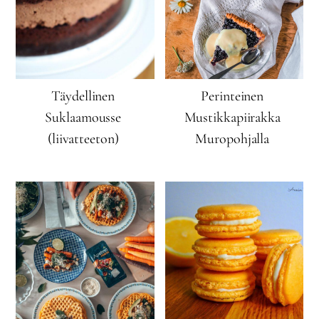
Täydellinen
Perinteinen
Suklaamousse
Mustikkapiirakka
(liivatteeton)
Muropohjalla