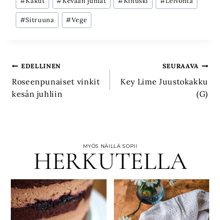
#
Kakut
#
Kevään juhlat
#
Kinuski
#
Leivonta
#
Sitruuna
#
Vege
Artikkelien
EDELLINEN
SEURAAVA
Roseenpunaiset vinkit
Key Lime Juustokakku
selaus
kesän juhliin
(G)
MYÖS NÄILLÄ SOPII
HERKUTELLA