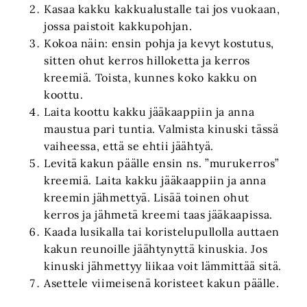
Kasaa kakku kakkualustalle tai jos vuokaan,
jossa paistoit kakkupohjan.
Kokoa näin: ensin pohja ja kevyt kostutus,
sitten ohut kerros hilloketta ja kerros
kreemiä. Toista, kunnes koko kakku on
koottu.
Laita koottu kakku jääkaappiin ja anna
maustua pari tuntia. Valmista kinuski tässä
vaiheessa, että se ehtii jäähtyä.
Levitä kakun päälle ensin ns. ”murukerros”
kreemiä. Laita kakku jääkaappiin ja anna
kreemin jähmettyä. Lisää toinen ohut
kerros ja jähmetä kreemi taas jääkaapissa.
Kaada lusikalla tai koristelupullolla auttaen
kakun reunoille jäähtynyttä kinuskia. Jos
kinuski jähmettyy liikaa voit lämmittää sitä.
Asettele viimeisenä koristeet kakun päälle.