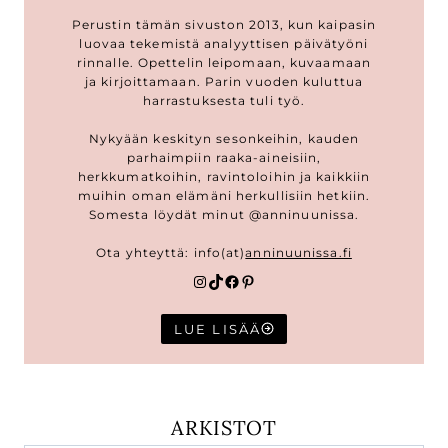
Perustin tämän sivuston 2013, kun kaipasin
luovaa tekemistä analyyttisen päivätyöni
rinnalle. Opettelin leipomaan, kuvaamaan
ja kirjoittamaan. Parin vuoden kuluttua
harrastuksesta tuli työ.
Nykyään keskityn sesonkeihin, kauden
parhaimpiin raaka-aineisiin,
herkkumatkoihin, ravintoloihin ja kaikkiin
muihin oman elämäni herkullisiin hetkiin.
Somesta löydät minut @anninuunissa.
Ota yhteyttä: info(at)
anninuunissa.fi
Instagram
TikTok
Facebook
Pinterest
LUE LISÄÄ
ARKISTOT