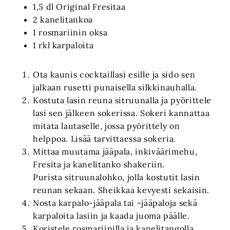
1,5 dl Original Fresitaa
2 kanelitankoa
1 rosmariinin oksa
1 rkl karpaloita
Ota kaunis cocktaillasi esille ja sido sen
jalkaan rusetti punaisella silkkinauhalla.
Kostuta lasin reuna sitruunalla ja pyörittele
lasi sen jälkeen sokerissa. Sokeri kannattaa
mitata lautaselle, jossa pyörittely on
helppoa. Lisää tarvittaessa sokeria.
Mittaa muutama jääpala, inkiväärimehu,
Fresita ja kanelitanko shakeriin.
Purista sitruunalohko, jolla kostutit lasin
reunan sekaan. Sheikkaa kevyesti sekaisin.
Nosta karpalo-jääpala tai -jääpaloja sekä
karpaloita lasiin ja kaada juoma päälle.
Koristele rosmariinilla ja kanelitangolla.