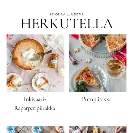
MYÖS NÄILLÄ SOPII
HERKUTELLA
Inkivääri-
Poropiirakka
Raparperipiirakka