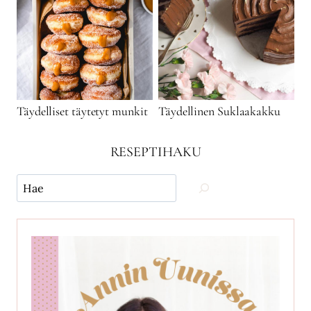
Täydelliset täytetyt munkit
Täydellinen Suklaakakku
RESEPTIHAKU
Käytä
hakua
ja
etsi
reseptejä