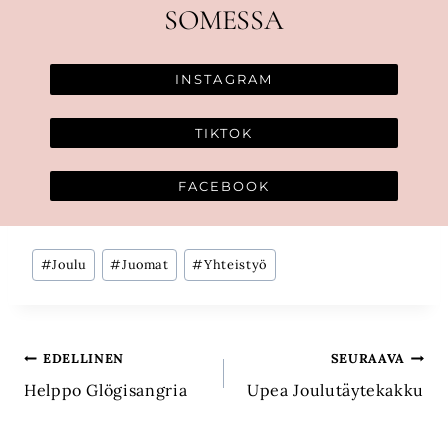
SOMESSA
INSTAGRAM
TIKTOK
FACEBOOK
Avainsanat:
#
Joulu
#
Juomat
#
Yhteistyö
Artikkelien
EDELLINEN
SEURAAVA
Helppo Glögisangria
Upea Joulutäytekakku
selaus