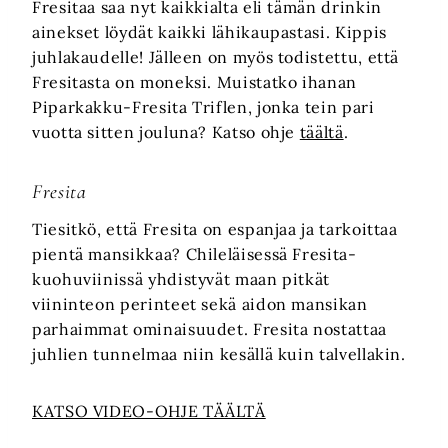
Fresitaa saa nyt kaikkialta eli tämän drinkin
ainekset löydät kaikki lähikaupastasi. Kippis
juhlakaudelle! Jälleen on myös todistettu, että
Fresitasta on moneksi. Muistatko ihanan
Piparkakku-Fresita Triflen, jonka tein pari
vuotta sitten jouluna? Katso ohje
täältä
.
Fresita
Tiesitkö, että Fresita on espanjaa ja tarkoittaa
pientä mansikkaa? Chileläisessä Fresita-
kuohuviinissä yhdistyvät maan pitkät
viininteon perinteet sekä aidon mansikan
parhaimmat ominaisuudet. Fresita nostattaa
juhlien tunnelmaa niin kesällä kuin talvellakin.
KATSO VIDEO-OHJE TÄÄLTÄ