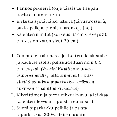
1 annos pikeeriä (ohje
tässä
) tai kaupan
koristelukuorrutetta
erilaisia syötäviä koristeita (tähtiströsseliä,
suklaapalloja, pieniä marenkeja jne.)
kalenterin mitat (korkeus 37 cm x leveys 30
cm x talon katon sivut 20 cm)
Ota puolet taikinasta jauhoitetulle alustalle
ja kaulitse isoksi paksuudeltaan noin 0,5
cm levyksi.
(Vinkki! Kaulitse suoraan
leivinpaperille, jotta sinun ei tarvitse
siirtää valmista piparkakkua erikseen –
siirrossa se saattaa rikkoutua)
Viivoittimen ja pizzaleikkurin avulla leikkaa
kalenteri levystä ja poista reunapalat.
Siirrä piparkakku pellille ja paista
piparkakkua 200-asteisen uunin