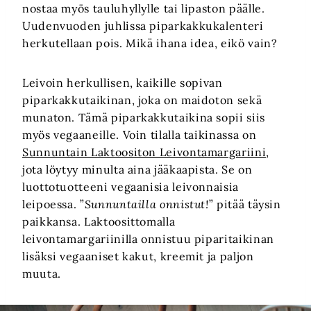
nostaa myös tauluhyllylle tai lipaston päälle.
Uudenvuoden juhlissa piparkakkukalenteri
herkutellaan pois. Mikä ihana idea, eikö vain?
Leivoin herkullisen, kaikille sopivan
piparkakkutaikinan, joka on maidoton sekä
munaton. Tämä piparkakkutaikina sopii siis
myös vegaaneille. Voin tilalla taikinassa on
Sunnuntain Laktoositon Leivontamargariini
,
jota löytyy minulta aina jääkaapista. Se on
luottotuotteeni vegaanisia leivonnaisia
leipoessa. ”
Sunnuntailla onnistut!
” pitää täysin
paikkansa. Laktoosittomalla
leivontamargariinilla onnistuu piparitaikinan
lisäksi vegaaniset kakut, kreemit ja paljon
muuta.