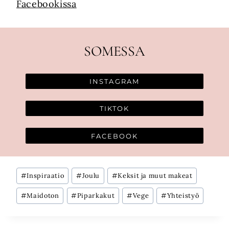
Facebookissa
SOMESSA
INSTAGRAM
TIKTOK
FACEBOOK
Avainsanat:
#
Inspiraatio
#
Joulu
#
Keksit ja muut makeat
#
Maidoton
#
Piparkakut
#
Vege
#
Yhteistyö