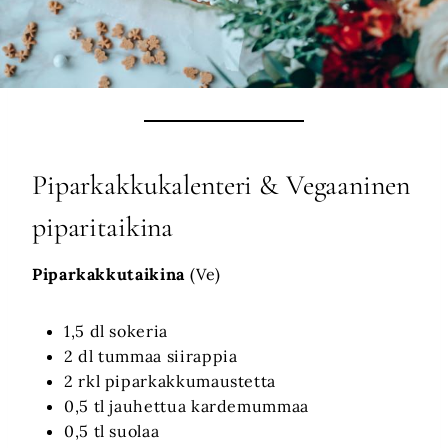
Piparkakkukalenteri & Vegaaninen
piparitaikina
Piparkakkutaikina
(Ve)
1,5 dl sokeria
2 dl tummaa siirappia
2 rkl piparkakkumaustetta
0,5 tl jauhettua kardemummaa
0,5 tl suolaa