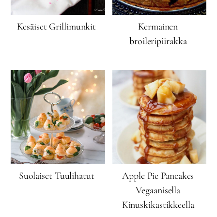
Kesäiset Grillimunkit
Kermainen
broileripiirakka
Suolaiset Tuulihatut
Apple Pie Pancakes
Vegaanisella
Kinuskikastikkeella