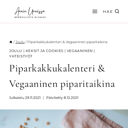
Siirry
sisältöön
HAE
/
Joulu
/
Piparkakkukalenteri & Vegaaninen piparitaikina
JOULU
|
KEKSIT JA COOKIES
|
VEGAANINEN
|
YHTEISTYÖT
Piparkakkukalenteri &
Vegaaninen piparitaikina
Julkaistu
29.11.2021
Päivitetty
8.12.2021