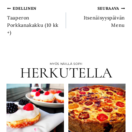
Artikkelien
EDELLINEN
SEURAAVA
Taaperon
Itsenäisyyspäivän
selaus
Porkkanakakku (10 kk
Menu
+)
MYÖS NÄILLÄ SOPII
HERKUTELLA