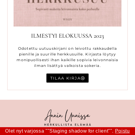
ILMESTYI ELOKUUSSA 2023
Odotettu uutuuskirjani on leivottu rakkaudella
pienille ja suurille herkkusuille. Kirjasta löytyy
monipuollisesti ihan kaikille sopivia leivonnaisia
ilman lisättyä valkoista sokeria.
TILAA KIRJA
Olet nyt varjossa ""Staging shadow for client"".
Poistu