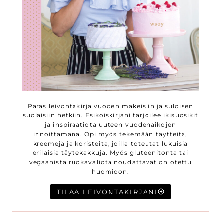
Paras leivontakirja vuoden makeisiin ja suloisen
suolaisiin hetkiin. Esikoiskirjani tarjoilee ikisuosikit
ja inspiraatiota uuteen vuodenaikojen
innoittamana. Opi myös tekemään täytteitä,
kreemejä ja koristeita, joilla toteutat lukuisia
erilaisia täytekakkuja. Myös gluteenitonta tai
vegaanista ruokavaliota noudattavat on otettu
huomioon.
TILAA LEIVONTAKIRJANI