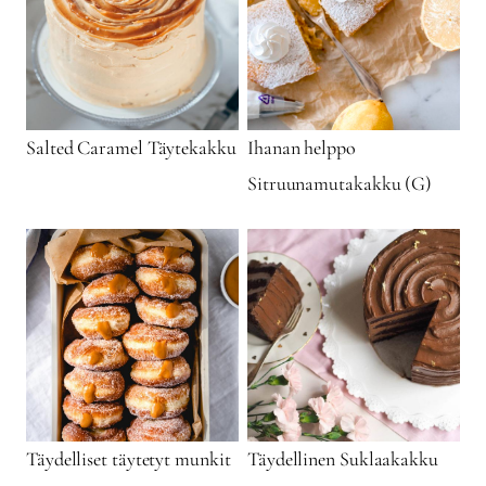
Salted Caramel Täytekakku
Ihanan helppo
Sitruunamutakakku (G)
Täydelliset täytetyt munkit
Täydellinen Suklaakakku