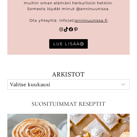
muihin oman elämäni herkullisiin hetkiin.
Somesta löydät minut @anninuunissa.
Ota yhteyttä: info(at)
anninuunissa.fi
Instagram
TikTok
Facebook
Pinterest
LUE LISÄÄ
ARKISTOT
SUOSITUIMMAT RESEPTIT