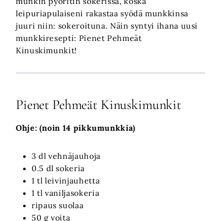
munkin pyöritin sokerissa, koska
leipuriapulaiseni rakastaa syödä munkkinsa
juuri niin: sokeroituna. Näin syntyi ihana uusi
munkkiresepti: Pienet Pehmeät
Kinuskimunkit!
Pienet Pehmeät Kinuskimunkit
Ohje: (noin 14 pikkumunkkia)
3 dl vehnäjauhoja
0.5 dl sokeria
1 tl leivinjauhetta
1 tl vaniljasokeria
ripaus suolaa
50 g voita