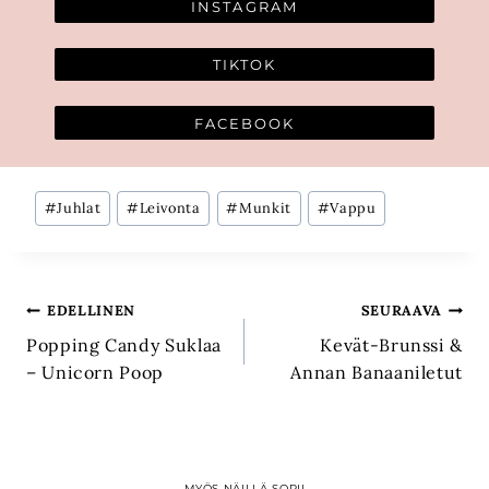
INSTAGRAM
TIKTOK
FACEBOOK
Avainsanat:
#
Juhlat
#
Leivonta
#
Munkit
#
Vappu
Artikkelien
EDELLINEN
SEURAAVA
Popping Candy Suklaa
Kevät-Brunssi &
selaus
– Unicorn Poop
Annan Banaaniletut
MYÖS NÄILLÄ SOPII