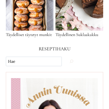
Täydelliset täytetyt munkit
Täydellinen Suklaakakku
RESEPTIHAKU
Käytä
hakua
ja
etsi
reseptejä