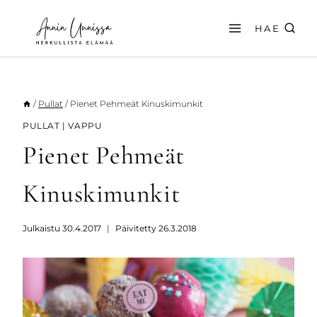
Siirry
sisältöön
HAE
/
Pullat
/
Pienet Pehmeät Kinuskimunkit
PULLAT
|
VAPPU
Pienet Pehmeät
Kinuskimunkit
Julkaistu
30.4.2017
Päivitetty
26.3.2018