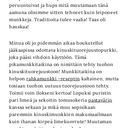
peruuntuivat ja hups mitä muutamaan tänä
aamuna olisimme sitten tehneet kuin leiponeet
munkkeja. Traditioita tulee vaalia! Taas oli
hauskaa!
Minua oli jo pidemmän aikaa houkutellut
jääkaapissa odottava kinuskituorejuustopurkki,
joka pääsi vihdoin käyttöön. Tämä
pikamunkkitaikina on nimittäin tehty tuohon
kinuskituorejuustoon! Munkkitaikina on
helpon
rahkamunkki -reseptin
kaltainen, mutta
tosiaan tuohon uutuus tuorejuustoon tehty.
Toimii voin ilokseni kertoa! Lopuksi puristin
pari limeä ja sekoitin tomusokeria
pastavärin
kanssa sekaan ja mikä muu sopisikaan
paremmin kinuskimunkkien makumaailmaan
kuin ihanan kirpeä limekuorrute! Muutaman