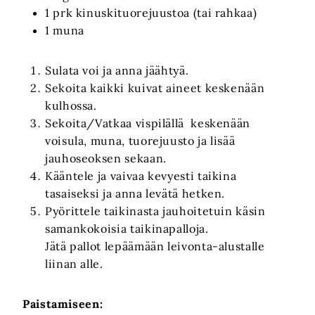
1 prk kinuskituorejuustoa (tai rahkaa)
1 muna
Sulata voi ja anna jäähtyä.
Sekoita kaikki kuivat aineet keskenään
kulhossa.
Sekoita/Vatkaa vispilällä keskenään
voisula, muna, tuorejuusto ja lisää
jauhoseoksen sekaan.
Kääntele ja vaivaa kevyesti taikina
tasaiseksi ja anna levätä hetken.
Pyörittele taikinasta jauhoitetuin käsin
samankokoisia taikinapalloja.
Jätä pallot lepäämään leivonta-alustalle
liinan alle.
Paistamiseen: