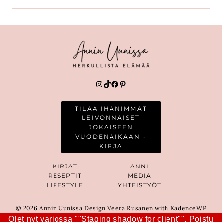
Instagram
TikTok
Facebook
Pinterest
TILAA IHANIMMAT
LEIVONNAISET
JOKAISEEN
VUODENAIKAAN -
KIRJA
KIRJAT
ANNI
RESEPTIT
MEDIA
LIFESTYLE
YHTEISTYÖT
© 2026 Annin Uunissa Design Veera Rusanen with KadenceWP
Olet nyt varjossa ""Staging shadow for client"".
Poistu