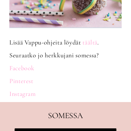
Lisää Vappu-ohjeita löydät
täältä
.
Seuraatko jo herkkujani somessa?
Facebook
Pinterest
Instagram
SOMESSA