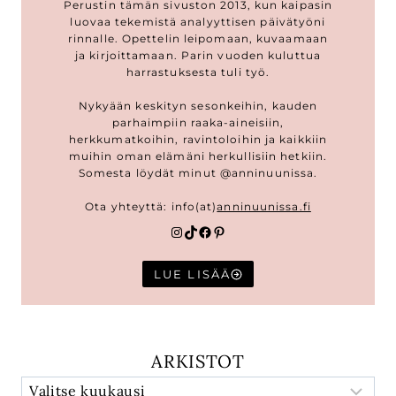
Perustin tämän sivuston 2013, kun kaipasin
luovaa tekemistä analyyttisen päivätyöni
rinnalle. Opettelin leipomaan, kuvaamaan
ja kirjoittamaan. Parin vuoden kuluttua
harrastuksesta tuli työ.
Nykyään keskityn sesonkeihin, kauden
parhaimpiin raaka-aineisiin,
herkkumatkoihin, ravintoloihin ja kaikkiin
muihin oman elämäni herkullisiin hetkiin.
Somesta löydät minut @anninuunissa.
Ota yhteyttä: info(at)
anninuunissa.fi
Instagram
TikTok
Facebook
Pinterest
LUE LISÄÄ
ARKISTOT