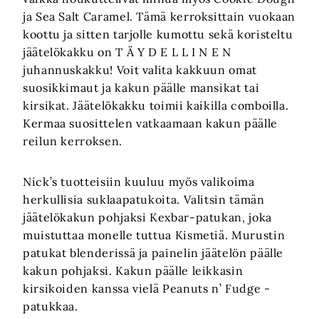
ja Sea Salt Caramel. Tämä kerroksittain vuokaan
koottu ja sitten tarjolle kumottu sekä koristeltu
jäätelökakku on T Ä Y D E L L I N E N
juhannuskakku! Voit valita kakkuun omat
suosikkimaut ja kakun päälle mansikat tai
kirsikat. Jäätelökakku toimii kaikilla comboilla.
Kermaa suosittelen vatkaamaan kakun päälle
reilun kerroksen.
Nick’s tuotteisiin kuuluu myös valikoima
herkullisia suklaapatukoita. Valitsin tämän
jäätelökakun pohjaksi Kexbar-patukan, joka
muistuttaa monelle tuttua Kismetiä. Murustin
patukat blenderissä ja painelin jäätelön päälle
kakun pohjaksi. Kakun päälle leikkasin
kirsikoiden kanssa vielä Peanuts n’ Fudge -
patukkaa.