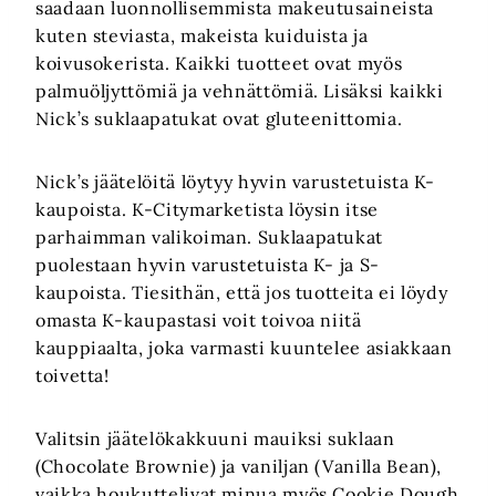
saadaan luonnollisemmista makeutusaineista
kuten steviasta, makeista kuiduista ja
koivusokerista. Kaikki tuotteet ovat myös
palmuöljyttömiä ja vehnättömiä. Lisäksi kaikki
Nick’s suklaapatukat ovat gluteenittomia.
Nick’s jäätelöitä löytyy hyvin varustetuista K-
kaupoista. K-Citymarketista löysin itse
parhaimman valikoiman. Suklaapatukat
puolestaan hyvin varustetuista K- ja S-
kaupoista. Tiesithän, että jos tuotteita ei löydy
omasta K-kaupastasi voit toivoa niitä
kauppiaalta, joka varmasti kuuntelee asiakkaan
toivetta!
Valitsin jäätelökakkuuni mauiksi suklaan
(Chocolate Brownie) ja vaniljan (Vanilla Bean),
vaikka houkuttelivat minua myös Cookie Dough