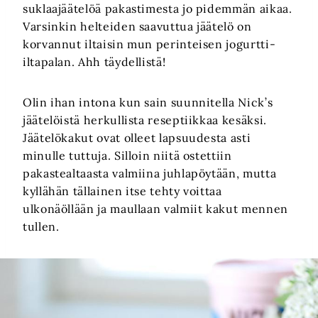
suklaajäätelöä pakastimesta jo pidemmän aikaa.
Varsinkin helteiden saavuttua jäätelö on
korvannut iltaisin mun perinteisen jogurtti-
iltapalan. Ahh täydellistä!
Olin ihan intona kun sain suunnitella Nick’s
jäätelöistä herkullista reseptiikkaa kesäksi.
Jäätelökakut ovat olleet lapsuudesta asti
minulle tuttuja. Silloin niitä ostettiin
pakastealtaasta valmiina juhlapöytään, mutta
kyllähän tällainen itse tehty voittaa
ulkonäöllään ja maullaan valmiit kakut mennen
tullen.