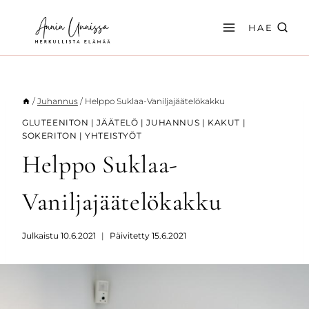
Siirry
sisältöön
HAE
/
Juhannus
/
Helppo Suklaa-Vaniljajäätelökakku
GLUTEENITON
|
JÄÄTELÖ
|
JUHANNUS
|
KAKUT
|
SOKERITON
|
YHTEISTYÖT
Helppo Suklaa-
Vaniljajäätelökakku
Julkaistu
10.6.2021
Päivitetty
15.6.2021