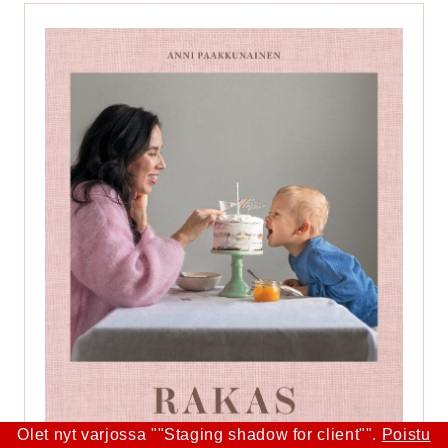
Olet nyt varjossa ""Staging shadow for client"".
Poistu