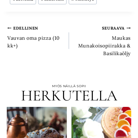
Artikkelien
EDELLINEN
SEURAAVA
Vauvan oma pizza (10
Maukas
selaus
kk+)
Munakoisopiirakka &
Basilikaöljy
MYÖS NÄILLÄ SOPII
HERKUTELLA