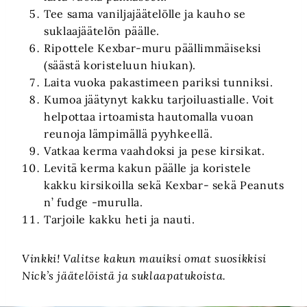
Tee sama vaniljajäätelölle ja kauho se
suklaajäätelön päälle.
Ripottele Kexbar-muru päällimmäiseksi
(säästä koristeluun hiukan).
Laita vuoka pakastimeen pariksi tunniksi.
Kumoa jäätynyt kakku tarjoiluastialle. Voit
helpottaa irtoamista hautomalla vuoan
reunoja lämpimällä pyyhkeellä.
Vatkaa kerma vaahdoksi ja pese kirsikat.
Levitä kerma kakun päälle ja koristele
kakku kirsikoilla sekä Kexbar- sekä Peanuts
n’ fudge -murulla.
Tarjoile kakku heti ja nauti.
Vinkki! Valitse kakun mauiksi omat suosikkisi
Nick’s jäätelöistä ja suklaapatukoista.