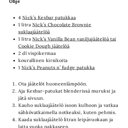
Ohje
4
Nick’s Kexbar patukkaa
1 litra
Nick’s Chocolate Brownie
suklaajäätelöä
1 litra
Nick’s Vanilla Bean vaniljajäätelöä tai
Cookie Dough jäätelöä
2 dl vispikermaa
kourallinen kirsikoita
1
Nick’s Peanuts n’ fudge patukka
Ota jäätelöt huoneenlämpöön.
Aja Kexbar-patukat blenderissä muruksi ja
jätä sivuun.
Kauho suklaajäätelö isoon kulhoon ja vatkaa
sähkövatkaimella notkeaksi, kuten pehmis.
Kaada suklaajäätelö litran leipävuokaan ja
laita vuoka pakkaseen.