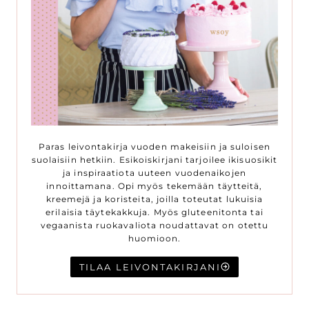
Paras leivontakirja vuoden makeisiin ja suloisen
suolaisiin hetkiin. Esikoiskirjani tarjoilee ikisuosikit
ja inspiraatiota uuteen vuodenaikojen
innoittamana. Opi myös tekemään täytteitä,
kreemejä ja koristeita, joilla toteutat lukuisia
erilaisia täytekakkuja. Myös gluteenitonta tai
vegaanista ruokavaliota noudattavat on otettu
huomioon.
TILAA LEIVONTAKIRJANI