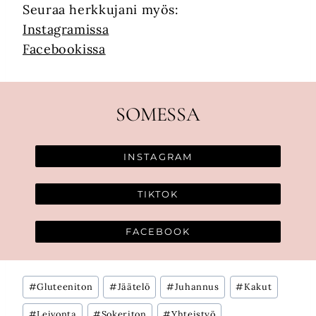
Seuraa herkkujani myös:
Instagramissa
Facebookissa
SOMESSA
INSTAGRAM
TIKTOK
FACEBOOK
Avainsanat:
#
Gluteeniton
#
Jäätelö
#
Juhannus
#
Kakut
#
Leivonta
#
Sokeriton
#
Yhteistyö