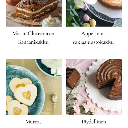
Masan Gluteeniton
Appelsiini-
Banaanikakku
suklaajuustokakku
Mureat
Täydellinen