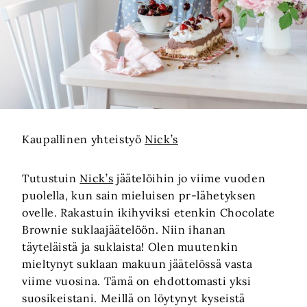
Kaupallinen yhteistyö
Nick’s
Tutustuin
Nick’s
jäätelöihin jo viime vuoden
puolella, kun sain mieluisen pr-lähetyksen
ovelle. Rakastuin ikihyviksi etenkin Chocolate
Brownie suklaajäätelöön. Niin ihanan
täyteläistä ja suklaista! Olen muutenkin
mieltynyt suklaan makuun jäätelössä vasta
viime vuosina. Tämä on ehdottomasti yksi
suosikeistani. Meillä on löytynyt kyseistä