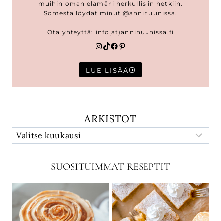
muihin oman elämäni herkullisiin hetkiin.
Somesta löydät minut @anninuunissa.
Ota yhteyttä: info(at)
anninuunissa.fi
Instagram
TikTok
Facebook
Pinterest
LUE LISÄÄ
ARKISTOT
SUOSITUIMMAT RESEPTIT