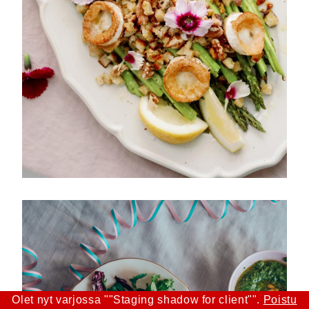
Olet nyt varjossa ""Staging shadow for client"".
Poistu