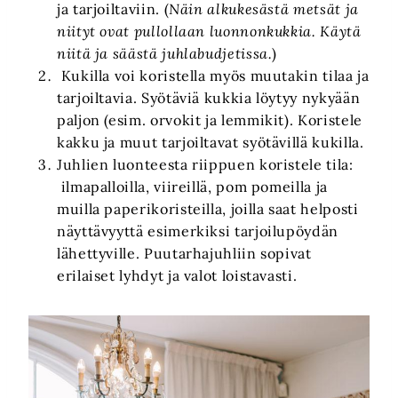
ja tarjoiltaviin. (
Näin alkukesästä metsät ja
niityt ovat pullollaan luonnonkukkia. Käytä
niitä ja säästä juhlabudjetissa.
)
Kukilla voi koristella myös muutakin tilaa ja
tarjoiltavia. Syötäviä kukkia löytyy nykyään
paljon (esim. orvokit ja lemmikit). Koristele
kakku ja muut tarjoiltavat syötävillä kukilla.
Juhlien luonteesta riippuen koristele tila:
ilmapalloilla, viireillä, pom pomeilla ja
muilla paperikoristeilla, joilla saat helposti
näyttävyyttä esimerkiksi tarjoilupöydän
lähettyville. Puutarhajuhliin sopivat
erilaiset lyhdyt ja valot loistavasti.