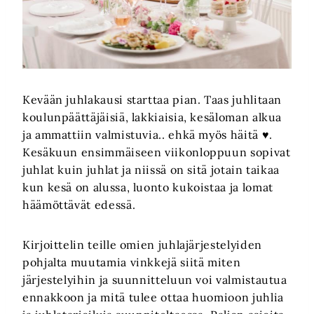
Kevään juhlakausi starttaa pian. Taas juhlitaan
koulunpäättäjäisiä, lakkiaisia, kesäloman alkua
ja ammattiin valmistuvia.. ehkä myös häitä ♥.
Kesäkuun ensimmäiseen viikonloppuun sopivat
juhlat kuin juhlat ja niissä on sitä jotain taikaa
kun kesä on alussa, luonto kukoistaa ja lomat
häämöttävät edessä.
Kirjoittelin teille omien juhlajärjestelyiden
pohjalta muutamia vinkkejä siitä miten
järjestelyihin ja suunnitteluun voi valmistautua
ennakkoon ja mitä tulee ottaa huomioon juhlia