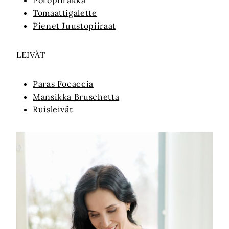
Poropiirakka
Tomaattigalette
Pienet Juustopiiraat
LEIVÄT
Paras Focaccia
Mansikka Bruschetta
Ruisleivät