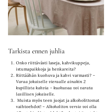
Tarkista ennen juhlia
Onko riittävästi laseja, kahvikuppeja,
istumapaikkoja ja henkareita?
Riittäähän kuohuva ja kahvi varmasti?
–
Varaa jokaiselle vieraalle ainakin 2
kupillista kahvia – kuohuvaa voi varata
lasillisen jokaiselle.
Muista myös teen juojat ja alkoholittomat
vaihtoehdot! –
Alkoholiton versio voi olla