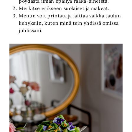
pöydästä ilman epäilyä raaka-aineista.
Merkitse erikseen suolaiset ja makeat.
Menun voit printata ja laittaa vaikka taulun
kehyksiin, kuten minä tein yhdissä omissa
juhlissani.