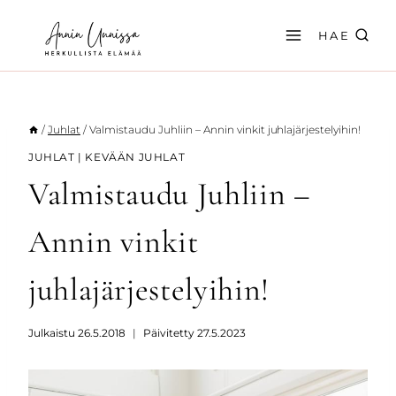
Siirry
sisältöön
HAE
/
Juhlat
/
Valmistaudu Juhliin – Annin vinkit juhlajärjestelyihin!
JUHLAT
|
KEVÄÄN JUHLAT
Valmistaudu Juhliin –
Annin vinkit
juhlajärjestelyihin!
Julkaistu
26.5.2018
Päivitetty
27.5.2023