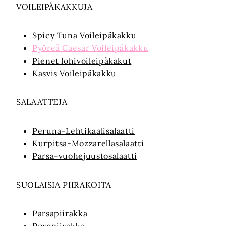
VOILEIPÄKAKKUJA
Spicy Tuna Voileipäkakku
Pyöreä Caesar Voileipäkakku
Pienet lohivoileipäkakut
Kasvis Voileipäkakku
SALAATTEJA
Peruna-Lehtikaalisalaatti
Kurpitsa-Mozzarellasalaatti
Parsa-vuohejuustosalaatti
SUOLAISIA PIIRAKOITA
Parsapiirakka