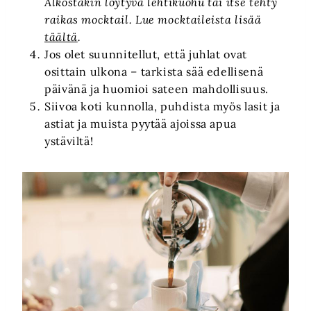
Alkostakin löytyvä lehtikuohu tai itse tehty
raikas mocktail. Lue mocktaileista lisää
täältä
.
Jos olet suunnitellut, että juhlat ovat
osittain ulkona – tarkista sää edellisenä
päivänä ja huomioi sateen mahdollisuus.
Siivoa koti kunnolla, puhdista myös lasit ja
astiat ja muista pyytää ajoissa apua
ystäviltä!