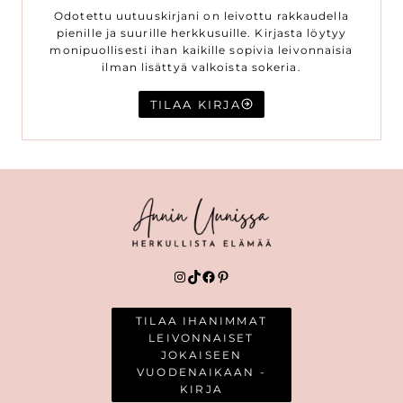
Odotettu uutuuskirjani on leivottu rakkaudella
pienille ja suurille herkkusuille. Kirjasta löytyy
monipuollisesti ihan kaikille sopivia leivonnaisia
ilman lisättyä valkoista sokeria.
TILAA KIRJA
Instagram
TikTok
Facebook
Pinterest
TILAA IHANIMMAT
LEIVONNAISET
JOKAISEEN
VUODENAIKAAN -
KIRJA