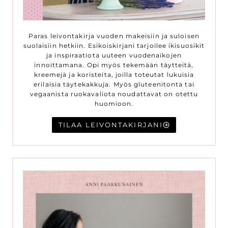
Paras leivontakirja vuoden makeisiin ja suloisen
suolaisiin hetkiin. Esikoiskirjani tarjoilee ikisuosikit
ja inspiraatiota uuteen vuodenaikojen
innoittamana. Opi myös tekemään täytteitä,
kreemejä ja koristeita, joilla toteutat lukuisia
erilaisia täytekakkuja. Myös gluteenitonta tai
vegaanista ruokavaliota noudattavat on otettu
huomioon.
TILAA LEIVONTAKIRJANI