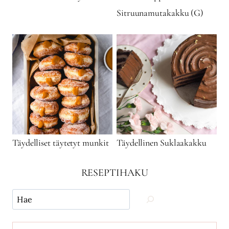
Sitruunamutakakku (G)
Täydelliset täytetyt munkit
Täydellinen Suklaakakku
RESEPTIHAKU
Käytä
hakua
ja