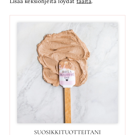
Lisää keksiohjeita löydät
täältä
.
SUOSIKKITUOTTEITANI