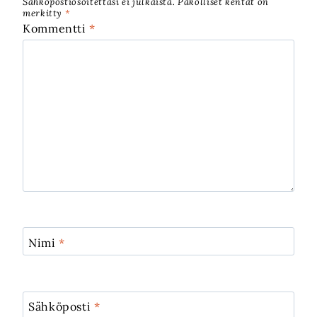
Sähköpostiosoitettasi ei julkaista.
Pakolliset kentät on
merkitty
*
Kommentti
*
Nimi
*
Sähköposti
*