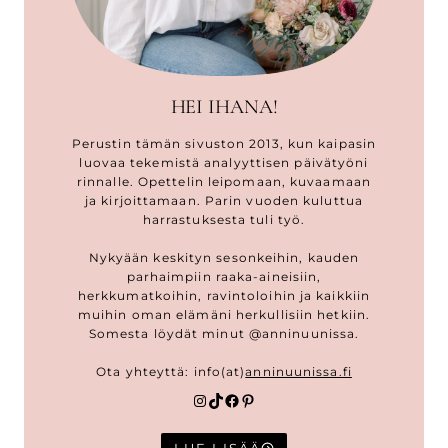
HEI IHANA!
Perustin tämän sivuston 2013, kun kaipasin
luovaa tekemistä analyyttisen päivätyöni
rinnalle. Opettelin leipomaan, kuvaamaan
ja kirjoittamaan. Parin vuoden kuluttua
harrastuksesta tuli työ.
Nykyään keskityn sesonkeihin, kauden
parhaimpiin raaka-aineisiin,
herkkumatkoihin, ravintoloihin ja kaikkiin
muihin oman elämäni herkullisiin hetkiin.
Somesta löydät minut @anninuunissa.
Ota yhteyttä: info(at)
anninuunissa.fi
Instagram
TikTok
Facebook
Pinterest