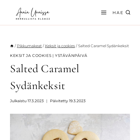
Siirry
sisältöön
HAE
/
Pikkumakeat
/
Keksit ja cookies
/
Salted Caramel Sydänkeksit
KEKSIT JA COOKIES
|
YSTÄVÄNPÄIVÄ
Salted Caramel
Sydänkeksit
Julkaistu
17.3.2023
Päivitetty
19.3.2023