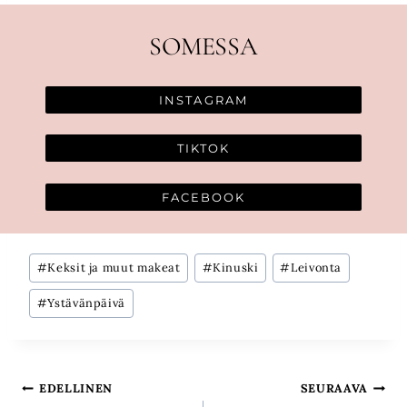
SOMESSA
INSTAGRAM
TIKTOK
FACEBOOK
Avainsanat:
#
Keksit ja muut makeat
#
Kinuski
#
Leivonta
#
Ystävänpäivä
Artikkelien
EDELLINEN
SEURAAVA