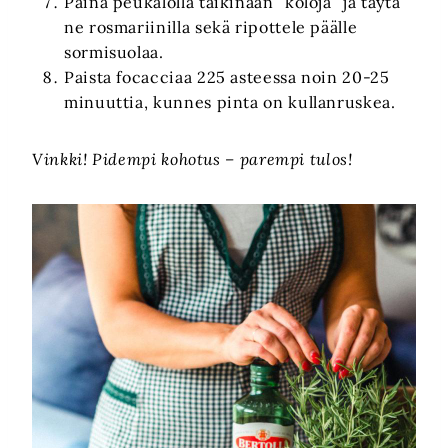
Paina peukalolla taikinaan ”koloja” ja täytä
ne rosmariinilla sekä ripottele päälle
sormisuolaa.
Paista focacciaa 225 asteessa noin 20-25
minuuttia, kunnes pinta on kullanruskea.
Vinkki! Pidempi kohotus – parempi tulos!