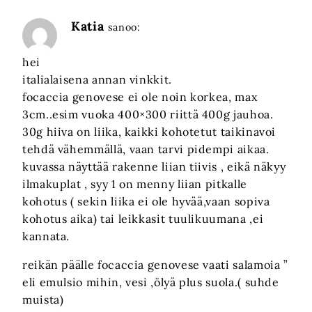
Katia
sanoo:
hei
italialaisena annan vinkkit.
focaccia genovese ei ole noin korkea, max
3cm..esim vuoka 400×300 riittä 400g jauhoa.
30g hiiva on liika, kaikki kohotetut taikinavoi
tehdä vähemmällä, vaan tarvi pidempi aikaa.
kuvassa näyttää rakenne liian tiivis , eikä näkyy
ilmakuplat , syy 1 on menny liian pitkalle
kohotus ( sekin liika ei ole hyvää,vaan sopiva
kohotus aika) tai leikkasit tuulikuumana ,ei
kannata.
reikän päälle focaccia genovese vaati salamoia ”
eli emulsio mihin, vesi ,ölyä plus suola.( suhde
muista)