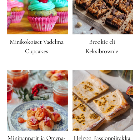
Minikokoiset Vadelma
Brookie eli
Cupcakes
Keksibrownie
Minipannarit ja Omena-
Helppo Passionpiirakka