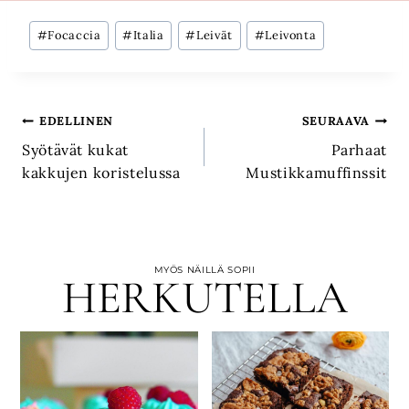
Avainsanat:
#
Focaccia
#
Italia
#
Leivät
#
Leivonta
Artikkelien
EDELLINEN
SEURAAVA
Syötävät kukat
Parhaat
selaus
kakkujen koristelussa
Mustikkamuffinssit
MYÖS NÄILLÄ SOPII
HERKUTELLA