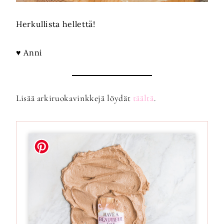
Herkullista hellettä!
♥ Anni
Lisää arkiruokavinkkejä löydät
täältä
.