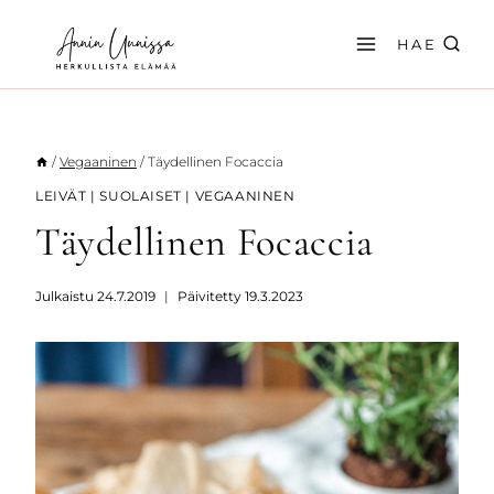
Siirry
sisältöön
HAE
/
Vegaaninen
/
Täydellinen Focaccia
LEIVÄT
|
SUOLAISET
|
VEGAANINEN
Täydellinen Focaccia
Julkaistu
24.7.2019
Päivitetty
19.3.2023