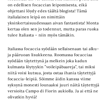
on edellisen focaccian leipomisesta, eikä
ohjettani löydy edes täältä blogista! Tämä
italialainen leipä on nimittäin
yksinkertaisuudessaan aivan fantastista! Monta
kertaa olen sen jo todennut, mutta paras ruoka
tulee Italiasta – niin myös tämäkin.
Italiassa focaccia syödään sellaisenaan tai alku-
ja pääruoan lisukkeena. Roomassa focacciaa
syödään täytettynä ja melkein joka kadun
kulmasta löytyykin ”voileipäbaareja”, tai miksi
niitä voisi kutsua, josta ostaa ihania täytettyjä
focaccia-leipiä. Söimme äidin kanssa viime
syksynä monesti lounaaksi juuri näitä täytettyjä
versioita Campo di Fiorin aukiolla. Ja ai että ne
olivatkin hyviä!