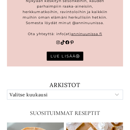
Nykyään keskityn sesonkeihin, kauden
parhaimpiin raaka-aineisiin,
herkkumatkoihin, ravintoloihin ja kaikkiin
muihin oman elämäni herkullisiin hetkiin.
Somesta löydät minut @anninuunissa.
Ota yhteyttä: info(at)
anninuunissa.fi
Instagram
TikTok
Facebook
Pinterest
LUE LISÄÄ
ARKISTOT
SUOSITUIMMAT RESEPTIT