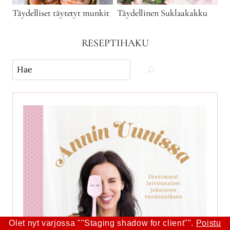
Täydelliset täytetyt munkit
Täydellinen Suklaakakku
RESEPTIHAKU
Käytä
hakua
ja
etsi
reseptejä
Olet nyt varjossa ""Staging shadow for client"".
Poistu