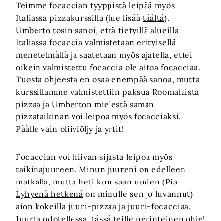
Teimme focaccian tyyppistä leipää myös
Italiassa pizzakurssilla (lue lisää
täältä
).
Umberto tosin sanoi, että tietyillä alueilla
Italiassa focaccia valmistetaan erityisellä
menetelmällä ja saatetaan myös ajatella, ettei
oikein valmistettu focaccia ole aitoa focacciaa.
Tuosta ohjeesta en osaa enempää sanoa, mutta
kurssillamme valmistettiin paksua Roomalaista
pizzaa ja Umberton mielestä saman
pizzataikinan voi leipoa myös focacciaksi.
Päälle vain oliiviöljy ja yrtit!
Focaccian voi hiivan sijasta leipoa myös
taikinajuureen. Minun juureni on edelleen
matkalla, mutta heti kun saan uuden (
Pia
Lyhyenä hetkenä
on minulle sen jo luvannut)
aion kokeilla juuri-pizzaa ja juuri-focacciaa.
Juurta odotellessa, tässä teille perinteinen ohje!