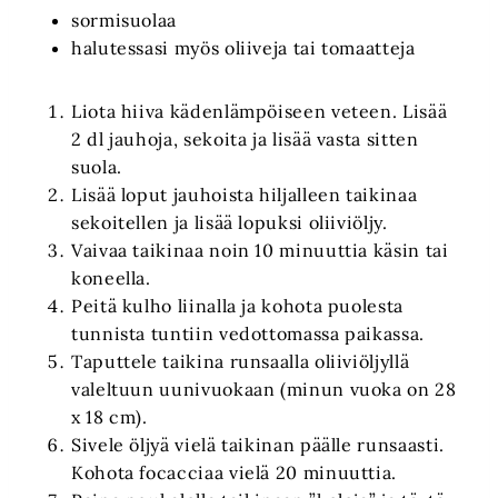
sormisuolaa
halutessasi myös oliiveja tai tomaatteja
Liota hiiva kädenlämpöiseen veteen. Lisää
2 dl jauhoja, sekoita ja lisää vasta sitten
suola.
Lisää loput jauhoista hiljalleen taikinaa
sekoitellen ja lisää lopuksi oliiviöljy.
Vaivaa taikinaa noin 10 minuuttia käsin tai
koneella.
Peitä kulho liinalla ja kohota puolesta
tunnista tuntiin vedottomassa paikassa.
Taputtele taikina runsaalla oliiviöljyllä
valeltuun uunivuokaan (minun vuoka on 28
x 18 cm).
Sivele öljyä vielä taikinan päälle runsaasti.
Kohota focacciaa vielä 20 minuuttia.