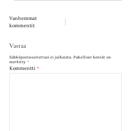
Vanhemmat
Kommenttien
kommentit
selaus
Vastaa
Sähköpostiosoitettasi ei julkaista.
Pakolliset kentät on
merkitty
*
Kommentti
*