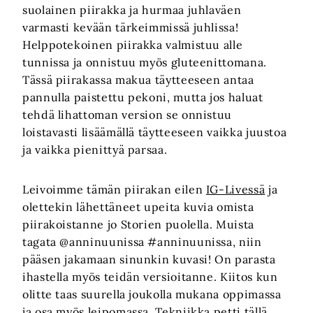
suolainen piirakka ja hurmaa juhlaväen
varmasti kevään tärkeimmissä juhlissa!
Helppotekoinen piirakka valmistuu alle
tunnissa ja onnistuu myös gluteenittomana.
Tässä piirakassa makua täytteeseen antaa
pannulla paistettu pekoni, mutta jos haluat
tehdä lihattoman version se onnistuu
loistavasti lisäämällä täytteeseen vaikka juustoa
ja vaikka pienittyä parsaa.
Leivoimme tämän piirakan eilen
IG-Livessä
ja
olettekin lähettäneet upeita kuvia omista
piirakoistanne jo Storien puolella. Muista
tagata @anninuunissa #anninuunissa, niin
pääsen jakamaan sinunkin kuvasi! On parasta
ihastella myös teidän versioitanne. Kiitos kun
olitte taas suurella joukolla mukana oppimassa
ja osa myös leipomassa. Tekniikka petti tällä