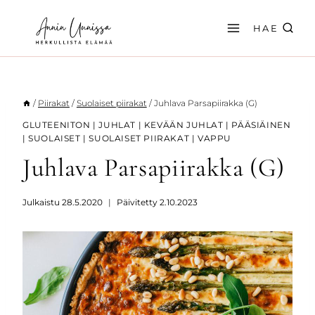
Siirry
sisältöön
HAE
/
Piirakat
/
Suolaiset piirakat
/
Juhlava Parsapiirakka (G)
GLUTEENITON
|
JUHLAT
|
KEVÄÄN JUHLAT
|
PÄÄSIÄINEN
|
SUOLAISET
|
SUOLAISET PIIRAKAT
|
VAPPU
Juhlava Parsapiirakka (G)
Julkaistu
28.5.2020
Päivitetty
2.10.2023