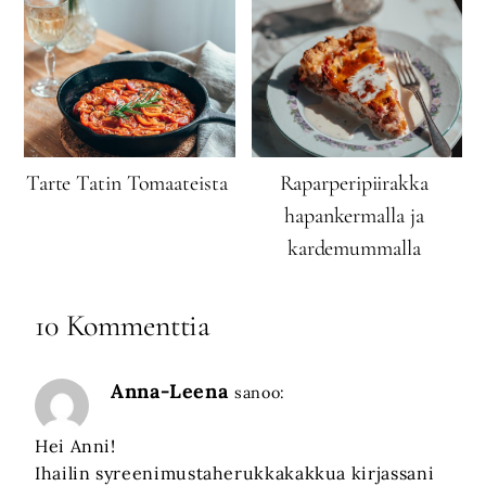
Tarte Tatin Tomaateista
Raparperipiirakka
hapankermalla ja
kardemummalla
10 Kommenttia
Anna-Leena
sanoo:
Hei Anni!
Ihailin syreenimustaherukkakakkua kirjassani