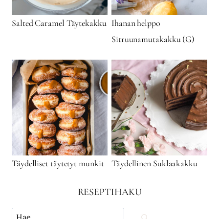
Salted Caramel Täytekakku
Ihanan helppo
Sitruunamutakakku (G)
Täydelliset täytetyt munkit
Täydellinen Suklaakakku
RESEPTIHAKU
Käytä