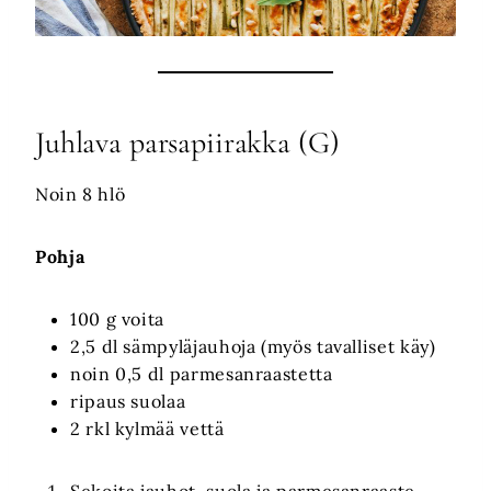
Juhlava parsapiirakka (G)
Noin 8 hlö
Pohja
100 g voita
2,5 dl sämpyläjauhoja (myös tavalliset käy)
noin 0,5 dl parmesanraastetta
ripaus suolaa
2 rkl kylmää vettä
Sekoita jauhot, suola ja parmesanraaste