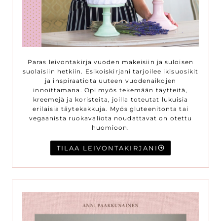
Paras leivontakirja vuoden makeisiin ja suloisen
suolaisiin hetkiin. Esikoiskirjani tarjoilee ikisuosikit
ja inspiraatiota uuteen vuodenaikojen
innoittamana. Opi myös tekemään täytteitä,
kreemejä ja koristeita, joilla toteutat lukuisia
erilaisia täytekakkuja. Myös gluteenitonta tai
vegaanista ruokavaliota noudattavat on otettu
huomioon.
TILAA LEIVONTAKIRJANI