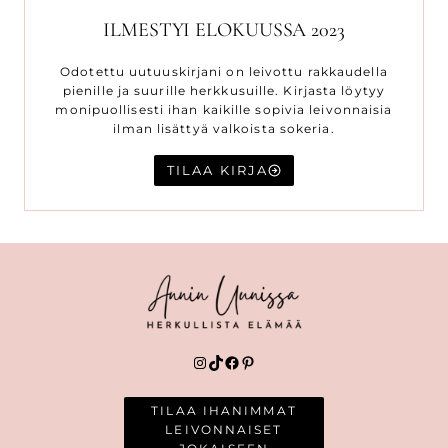
ILMESTYI ELOKUUSSA 2023
Odotettu uutuuskirjani on leivottu rakkaudella
pienille ja suurille herkkusuille. Kirjasta löytyy
monipuollisesti ihan kaikille sopivia leivonnaisia
ilman lisättyä valkoista sokeria.
TILAA KIRJA
Instagram
TikTok
Facebook
Pinterest
TILAA IHANIMMAT
LEIVONNAISET