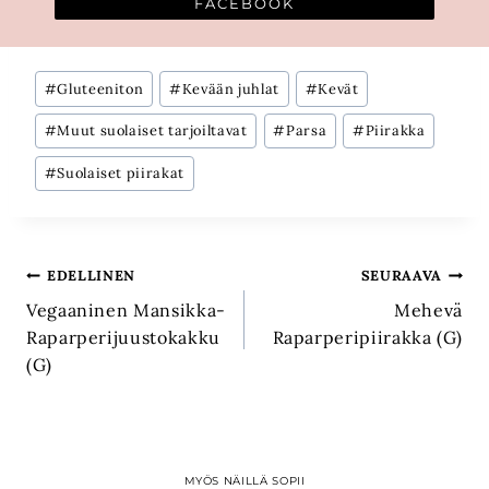
FACEBOOK
Avainsanat:
#
Gluteeniton
#
Kevään juhlat
#
Kevät
#
Muut suolaiset tarjoiltavat
#
Parsa
#
Piirakka
#
Suolaiset piirakat
Artikkelien
EDELLINEN
SEURAAVA
Vegaaninen Mansikka-
Mehevä
selaus
Raparperijuustokakku
Raparperipiirakka (G)
(G)
MYÖS NÄILLÄ SOPII