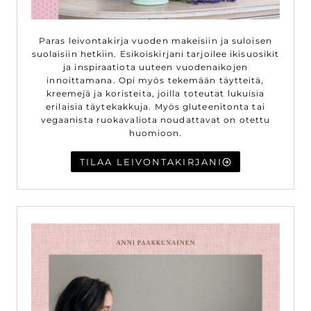
Paras leivontakirja vuoden makeisiin ja suloisen
suolaisiin hetkiin. Esikoiskirjani tarjoilee ikisuosikit
ja inspiraatiota uuteen vuodenaikojen
innoittamana. Opi myös tekemään täytteitä,
kreemejä ja koristeita, joilla toteutat lukuisia
erilaisia täytekakkuja. Myös gluteenitonta tai
vegaanista ruokavaliota noudattavat on otettu
huomioon.
TILAA LEIVONTAKIRJANI