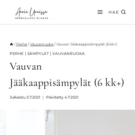
Siirry
sisältöön
HAE
/
Perhe
/
Vauvanruoka
/
Vauvan Jääkaappisämpylät (6 kk+)
PERHE
|
SÄMPYLÄT
|
VAUVANRUOKA
Vauvan
Jääkaappisämpylät (6 kk+)
Julkaistu
3.7.2021
Päivitetty
4.7.2021