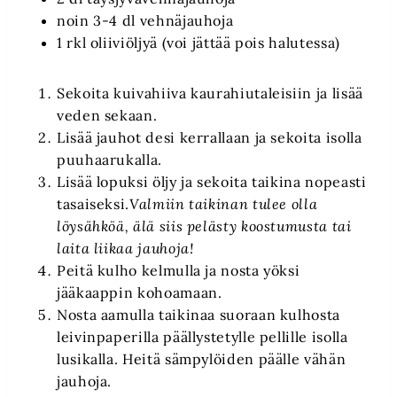
noin 3-4 dl vehnäjauhoja
1 rkl oliiviöljyä (voi jättää pois halutessa)
Sekoita kuivahiiva kaurahiutaleisiin ja lisää
veden sekaan.
Lisää jauhot desi kerrallaan ja sekoita isolla
puuhaarukalla.
Lisää lopuksi öljy ja sekoita taikina nopeasti
tasaiseksi.
Valmiin taikinan tulee olla
löysähköä, älä siis pelästy koostumusta tai
laita liikaa jauhoja!
Peitä kulho kelmulla ja nosta yöksi
jääkaappin kohoamaan.
Nosta aamulla taikinaa suoraan kulhosta
leivinpaperilla päällystetylle pellille isolla
lusikalla. Heitä sämpylöiden päälle vähän
jauhoja.