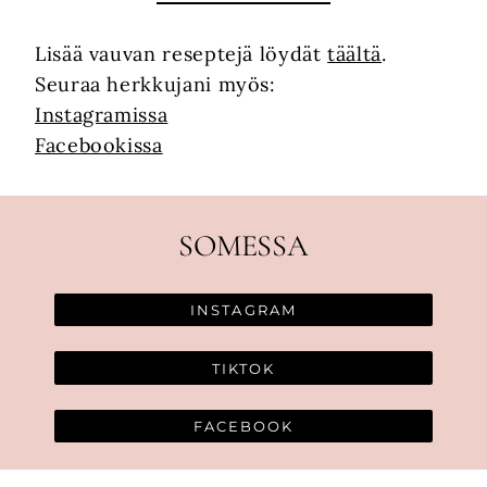
Lisää vauvan reseptejä löydät
täältä
.
Seuraa herkkujani myös:
Instagramissa
Facebookissa
SOMESSA
INSTAGRAM
TIKTOK
FACEBOOK