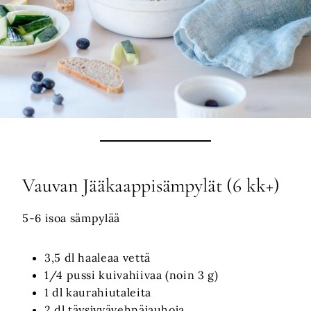
Vauvan Jääkaappisämpylät (6 kk+)
5-6 isoa sämpylää
3,5 dl haaleaa vettä
1/4 pussi kuivahiivaa (noin 3 g)
1 dl kaurahiutaleita
2 dl täysjyvävehnäjauhoja