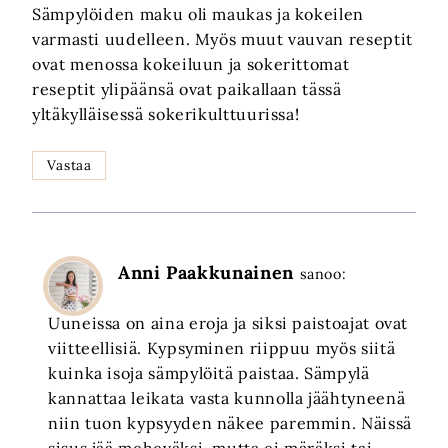
Sämpylöiden maku oli maukas ja kokeilen
varmasti uudelleen. Myös muut vauvan reseptit
ovat menossa kokeiluun ja sokerittomat
reseptit ylipäänsä ovat paikallaan tässä
yltäkylläisessä sokerikulttuurissa!
Vastaa
Anni Paakkunainen
sanoo:
Uuneissa on aina eroja ja siksi paistoajat ovat
viitteellisiä. Kypsyminen riippuu myös siitä
kuinka isoja sämpylöitä paistaa. Sämpylä
kannattaa leikata vasta kunnolla jäähtyneenä
niin tuon kypsyyden näkee paremmin. Näissä
sisus jää meheväksi, mutta ei märäksi tai