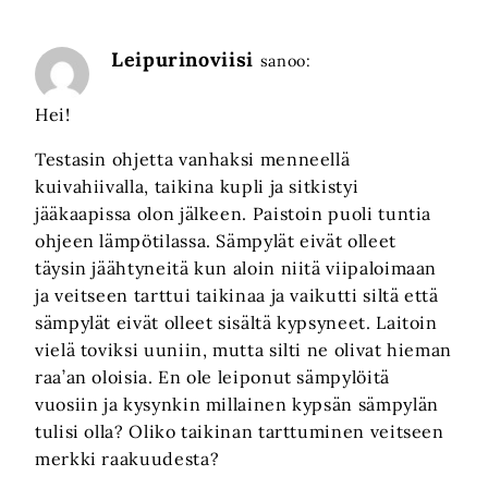
Leipurinoviisi
sanoo:
Hei!
Testasin ohjetta vanhaksi menneellä
kuivahiivalla, taikina kupli ja sitkistyi
jääkaapissa olon jälkeen. Paistoin puoli tuntia
ohjeen lämpötilassa. Sämpylät eivät olleet
täysin jäähtyneitä kun aloin niitä viipaloimaan
ja veitseen tarttui taikinaa ja vaikutti siltä että
sämpylät eivät olleet sisältä kypsyneet. Laitoin
vielä toviksi uuniin, mutta silti ne olivat hieman
raa’an oloisia. En ole leiponut sämpylöitä
vuosiin ja kysynkin millainen kypsän sämpylän
tulisi olla? Oliko taikinan tarttuminen veitseen
merkki raakuudesta?