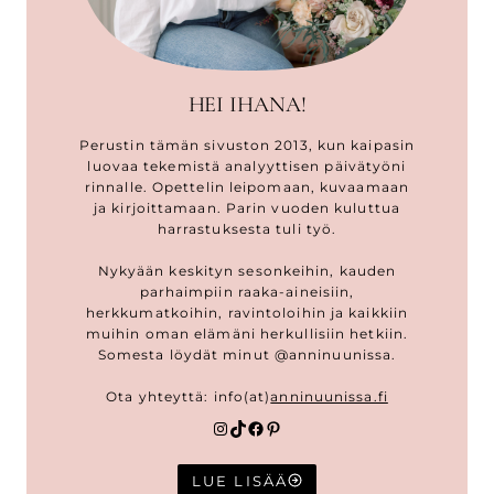
HEI IHANA!
Perustin tämän sivuston 2013, kun kaipasin
luovaa tekemistä analyyttisen päivätyöni
rinnalle. Opettelin leipomaan, kuvaamaan
ja kirjoittamaan. Parin vuoden kuluttua
harrastuksesta tuli työ.
Nykyään keskityn sesonkeihin, kauden
parhaimpiin raaka-aineisiin,
herkkumatkoihin, ravintoloihin ja kaikkiin
muihin oman elämäni herkullisiin hetkiin.
Somesta löydät minut @anninuunissa.
Ota yhteyttä: info(at)
anninuunissa.fi
Instagram
TikTok
Facebook
Pinterest
LUE LISÄÄ