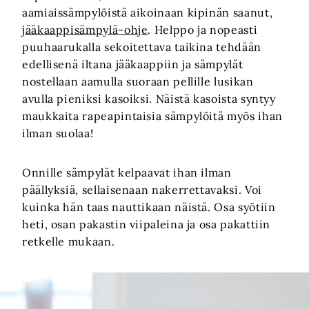
aamiaissämpylöistä aikoinaan kipinän saanut,
jääkaappisämpylä-ohje
. Helppo ja nopeasti
puuhaarukalla sekoitettava taikina tehdään
edellisenä iltana jääkaappiin ja sämpylät
nostellaan aamulla suoraan pellille lusikan
avulla pieniksi kasoiksi. Näistä kasoista syntyy
maukkaita rapeapintaisia sämpylöitä myös ihan
ilman suolaa!
Onnille sämpylät kelpaavat ihan ilman
päällyksiä, sellaisenaan nakerrettavaksi. Voi
kuinka hän taas nauttikaan näistä. Osa syötiin
heti, osan pakastin viipaleina ja osa pakattiin
retkelle mukaan.