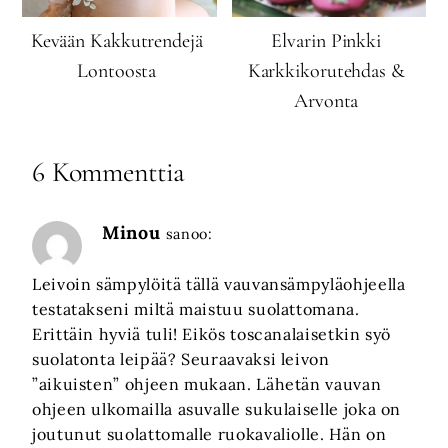
Kevään Kakkutrendejä
Elvarin Pinkki
Lontoosta
Karkkikorutehdas &
Arvonta
6 Kommenttia
Minou
sanoo:
Leivoin sämpylöitä tällä vauvansämpyläohjeella
testatakseni miltä maistuu suolattomana.
Erittäin hyviä tuli! Eikös toscanalaisetkin syö
suolatonta leipää? Seuraavaksi leivon
”aikuisten” ohjeen mukaan. Lähetän vauvan
ohjeen ulkomailla asuvalle sukulaiselle joka on
joutunut suolattomalle ruokavaliolle. Hän on