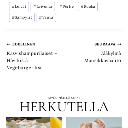
Avainsanat:
#
Leivät
#
Leivonta
#
Perhe
#
Ruoka
#
Sämpylät
#
Vauva
Artikkelien
EDELLINEN
SEURAAVA
Kasvishampurilaiset –
Jääkylmä
selaus
Hävikistä
Mansikkavaahto
Vegeburgeriksi
MYÖS NÄILLÄ SOPII
HERKUTELLA