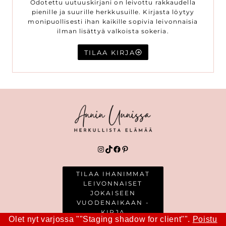
Odotettu uutuuskirjani on leivottu rakkaudella
pienille ja suurille herkkusuille. Kirjasta löytyy
monipuollisesti ihan kaikille sopivia leivonnaisia
ilman lisättyä valkoista sokeria.
TILAA KIRJA
Instagram
TikTok
Facebook
Pinterest
TILAA IHANIMMAT
LEIVONNAISET
JOKAISEEN
VUODENAIKAAN -
KIRJA
Olet nyt varjossa ""Staging shadow for client"".
Poistu