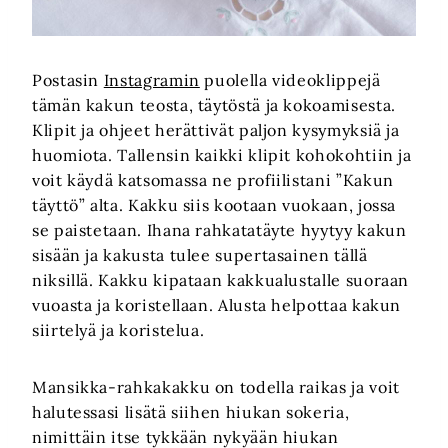
Postasin
Instagramin
puolella videoklippejä
tämän kakun teosta, täytöstä ja kokoamisesta.
Klipit ja ohjeet herättivät paljon kysymyksiä ja
huomiota. Tallensin kaikki klipit kohokohtiin ja
voit käydä katsomassa ne profiilistani ”Kakun
täyttö” alta. Kakku siis kootaan vuokaan, jossa
se paistetaan. Ihana rahkatatäyte hyytyy kakun
sisään ja kakusta tulee supertasainen tällä
niksillä. Kakku kipataan kakkualustalle suoraan
vuoasta ja koristellaan. Alusta helpottaa kakun
siirtelyä ja koristelua.
Mansikka-rahkakakku on todella raikas ja voit
halutessasi lisätä siihen hiukan sokeria,
nimittäin itse tykkään nykyään hiukan