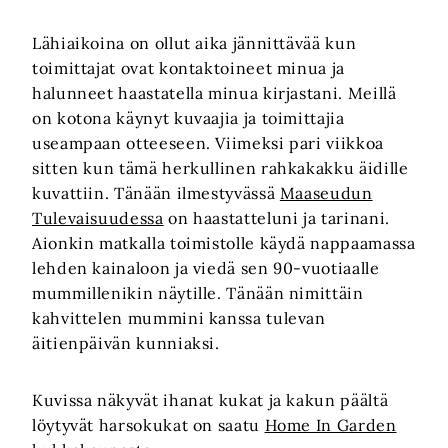
Lähiaikoina on ollut aika jännittävää kun
toimittajat ovat kontaktoineet minua ja
halunneet haastatella minua kirjastani. Meillä
on kotona käynyt kuvaajia ja toimittajia
useampaan otteeseen. Viimeksi pari viikkoa
sitten kun tämä herkullinen rahkakakku äidille
kuvattiin. Tänään ilmestyvässä
Maaseudun
Tulevaisuudessa
on haastatteluni ja tarinani.
Aionkin matkalla toimistolle käydä nappaamassa
lehden kainaloon ja viedä sen 90-vuotiaalle
mummillenikin näytille. Tänään nimittäin
kahvittelen mummini kanssa tulevan
äitienpäivän kunniaksi.
Kuvissa näkyvät ihanat kukat ja kakun päältä
löytyvät harsokukat on saatu
Home In Garden