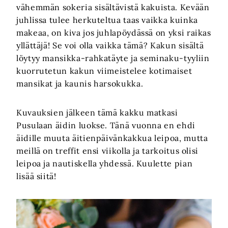
vähemmän sokeria sisältävistä kakuista. Kevään
juhlissa tulee herkuteltua taas vaikka kuinka
makeaa, on kiva jos juhlapöydässä on yksi raikas
yllättäjä! Se voi olla vaikka tämä? Kakun sisältä
löytyy mansikka-rahkatäyte ja seminaku-tyyliin
kuorrutetun kakun viimeistelee kotimaiset
mansikat ja kaunis harsokukka.
Kuvauksien jälkeen tämä kakku matkasi
Pusulaan äidin luokse. Tänä vuonna en ehdi
äidille muuta äitienpäivänkakkua leipoa, mutta
meillä on treffit ensi viikolla ja tarkoitus olisi
leipoa ja nautiskella yhdessä. Kuulette pian
lisää siitä!