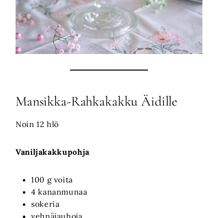
Mansikka-Rahkakakku Äidille
Noin 12 hlö
Vaniljakakkupohja
100 g voita
4 kananmunaa
sokeria
vehnäjauhoja