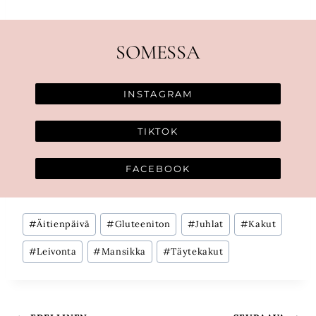
SOMESSA
INSTAGRAM
TIKTOK
FACEBOOK
Avainsanat:
#
Äitienpäivä
#
Gluteeniton
#
Juhlat
#
Kakut
#
Leivonta
#
Mansikka
#
Täytekakut