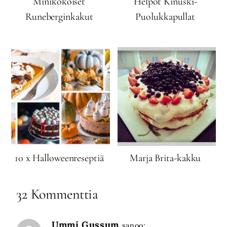
Minikokoiset
Helpot Kinuski-
Runeberginkakut
Puolukkapullat
10 x Halloweenreseptiä
Marja Brita-kakku
32 Kommenttia
Ummi Gussum
sanoo: