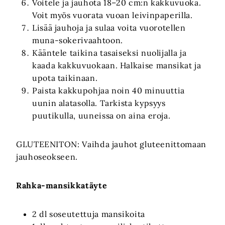
Voitele ja jauhota 18–20 cm:n kakkuvuoka.
Voit myös vuorata vuoan leivinpaperilla.
Lisää jauhoja ja sulaa voita vuorotellen
muna-sokerivaahtoon.
Kääntele taikina tasaiseksi nuolijalla ja
kaada kakkuvuokaan. Halkaise mansikat ja
upota taikinaan.
Paista kakkupohjaa noin 40 minuuttia
uunin alatasolla. Tarkista kypsyys
puutikulla, uuneissa on aina eroja.
GLUTEENITON: Vaihda jauhot gluteenittomaan
jauhoseokseen.
Rahka-mansikkatäyte
2 dl soseutettuja mansikoita