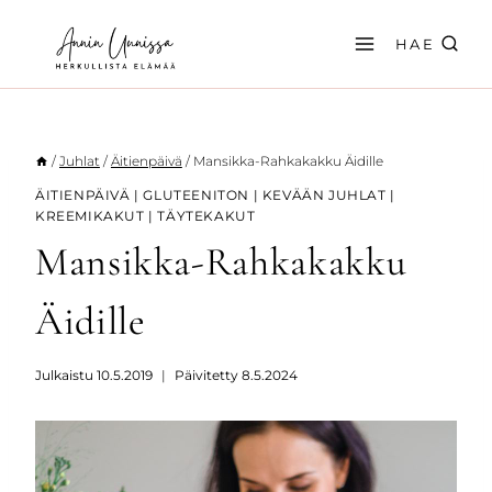
Siirry
sisältöön
HAE
/
Juhlat
/
Äitienpäivä
/
Mansikka-Rahkakakku Äidille
ÄITIENPÄIVÄ
|
GLUTEENITON
|
KEVÄÄN JUHLAT
|
KREEMIKAKUT
|
TÄYTEKAKUT
Mansikka-Rahkakakku
Äidille
Julkaistu
10.5.2019
Päivitetty
8.5.2024