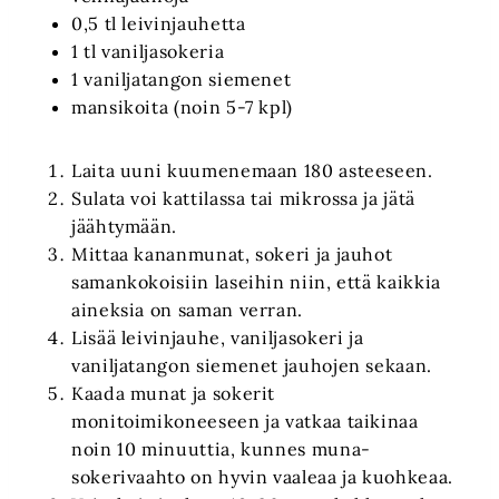
0,5 tl leivinjauhetta
1 tl vaniljasokeria
1 vaniljatangon siemenet
mansikoita (noin 5-7 kpl)
Laita uuni kuumenemaan 180 asteeseen.
Sulata voi kattilassa tai mikrossa ja jätä
jäähtymään.
Mittaa kananmunat, sokeri ja jauhot
samankokoisiin laseihin niin, että kaikkia
aineksia on saman verran.
Lisää leivinjauhe, vaniljasokeri ja
vaniljatangon siemenet jauhojen sekaan.
Kaada munat ja sokerit
monitoimikoneeseen ja vatkaa taikinaa
noin 10 minuuttia, kunnes muna-
sokerivaahto on hyvin vaaleaa ja kuohkeaa.