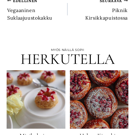
Artikkelien
EDELLINEN
SEURAAVA
Vegaaninen
Piknik
selaus
Suklaajuustokakku
Kirsikkapuistossa
MYÖS NÄILLÄ SOPII
HERKUTELLA