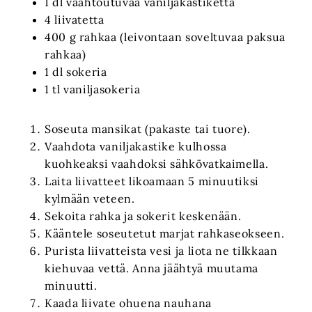
1 dl vaahtoutuvaa vaniljakastiketta
4 liivatetta
400 g rahkaa (leivontaan soveltuvaa paksua
rahkaa)
1 dl sokeria
1 tl vaniljasokeria
Soseuta mansikat (pakaste tai tuore).
Vaahdota vaniljakastike kulhossa
kuohkeaksi vaahdoksi sähkövatkaimella.
Laita liivatteet likoamaan 5 minuutiksi
kylmään veteen.
Sekoita rahka ja sokerit keskenään.
Kääntele soseutetut marjat rahkaseokseen.
Purista liivatteista vesi ja liota ne tilkkaan
kiehuvaa vettä. Anna jäähtyä muutama
minuutti.
Kaada liivate ohuena nauhana