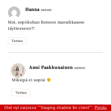
Hanna
sanoo:
Moi, sopiikohan Bonnen mansikkasose
täytteeseen?!
Vastaa
Anni Paakkunainen
sanoo:
Miksipä ei sopisi
Vastaa
Olet nyt varjossa ""Staging shadow for client"".
Poistu