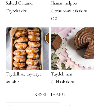
Salted Caramel
Ihanan helppo
Täytekakku
Sitruunamutakakku
(G)
Täydelliset täytetyt
Täydellinen
munkit
Suklaakakku
RESEPTIHAKU
Käytä