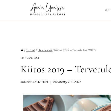
Siirry
sisältöön
RE
/
Juhlat
/
Uusivuosi
/
Kiitos 2019 – Tervetuloa 2020
UUSIVUOSI
Kiitos 2019 – Tervetul
Julkaistu
31.12.2019
Päivitetty
2.10.2023