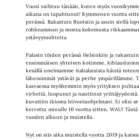
Vuosi vaihtuu tänään, kuten myös vuosikymm
aikana on tapahtunut! Kymmenen vuotta sitt
perässä. Rakastuin Ruotsiin ja asuin siellä lop
rohkeamman ja monta kokemusta rikkaamman
ystävyyssuhteita.
Palasin töiden perässä Helsinkiin ja rakastui
ensimmäisen yhteisen kotimme, kihlauduimm
kesällä unelmamme italialaisista häistä tote
läheisimmät ystävät ja perhe ympärillämme. T
kasvaessa myöhemmin myös yrityksen puhtaas
virheitä, luopunut ja nauttinut yrittäjyydestä.
kuvattiin ikioma leivontaohjelmani. Ei olisi se
kerrottu minulle 10 vuotta sitten. WAU! Tästä
vuoden alkuun ja muistella.
Nyt on siis aika muistella vuotta 2019 ja kat