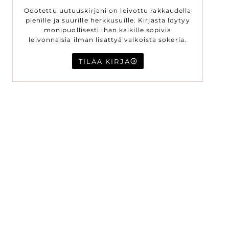
Odotettu uutuuskirjani on leivottu rakkaudella
pienille ja suurille herkkusuille. Kirjasta löytyy
monipuollisesti ihan kaikille sopivia
leivonnaisia ilman lisättyä valkoista sokeria.
TILAA KIRJA