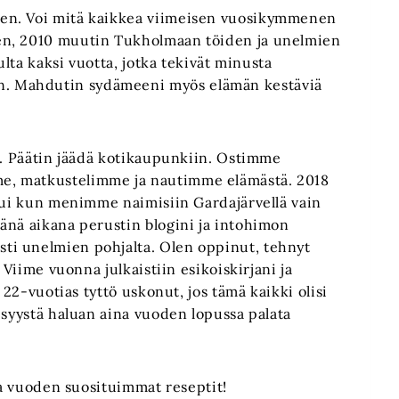
en. Voi mitä kaikkea viimeisen vuosikymmenen
en, 2010 muutin Tukholmaan töiden ja unelmien
ulta kaksi vuotta, jotka tekivät minusta
. Mahdutin sydämeeni myös elämän kestäviä
n. Päätin jäädä kotikaupunkiin. Ostimme
e, matkustelimme ja nautimme elämästä. 2018
utui kun menimme naimisiin Gardajärvellä vain
änä aikana perustin blogini ja intohimon
ti unelmien pohjalta. Olen oppinut, tehnyt
 Viime vuonna julkaistiin esikoiskirjani ja
 22-vuotias tyttö uskonut, jos tämä kaikki olisi
 syystä haluan aina vuoden lopussa palata
soa vuoden suosituimmat reseptit!