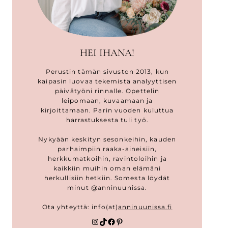
HEI IHANA!
Perustin tämän sivuston 2013, kun
kaipasin luovaa tekemistä analyyttisen
päivätyöni rinnalle. Opettelin
leipomaan, kuvaamaan ja
kirjoittamaan. Parin vuoden kuluttua
harrastuksesta tuli työ.
Nykyään keskityn sesonkeihin, kauden
parhaimpiin raaka-aineisiin,
herkkumatkoihin, ravintoloihin ja
kaikkiin muihin oman elämäni
herkullisiin hetkiin. Somesta löydät
minut @anninuunissa.
Ota yhteyttä: info(at)
anninuunissa.fi
Instagram
TikTok
Facebook
Pinterest