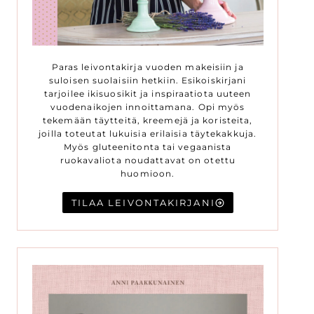
Paras leivontakirja vuoden makeisiin ja
suloisen suolaisiin hetkiin. Esikoiskirjani
tarjoilee ikisuosikit ja inspiraatiota uuteen
vuodenaikojen innoittamana. Opi myös
tekemään täytteitä, kreemejä ja koristeita,
joilla toteutat lukuisia erilaisia täytekakkuja.
Myös gluteenitonta tai vegaanista
ruokavaliota noudattavat on otettu
huomioon.
TILAA LEIVONTAKIRJANI