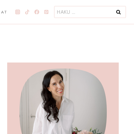
Haku:
JAT