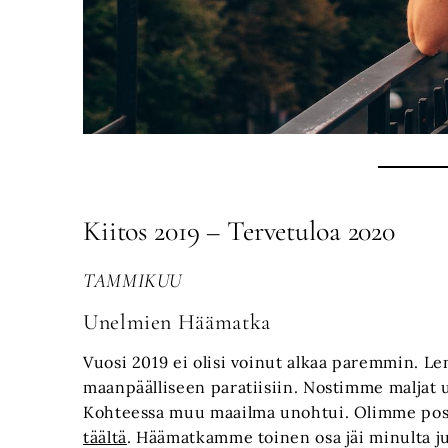
Kiitos 2019 – Tervetuloa 2020
TAMMIKUU
Unelmien Häämatka
Vuosi 2019 ei olisi voinut alkaa paremmin. 
maanpäälliseen paratiisiin. Nostimme maljat uu
Kohteessa muu maailma unohtui. Olimme posti
täältä
. Häämatkamme toinen osa jäi minulta jul