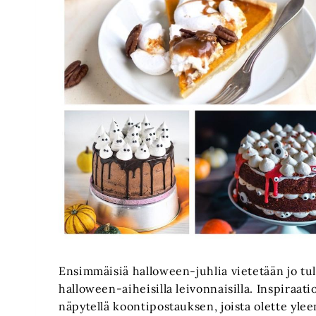
Ensimmäisiä halloween-juhlia vietetään jo tu
halloween-aiheisilla leivonnaisilla. Inspiraati
näpytellä koontipostauksen, joista olette yle