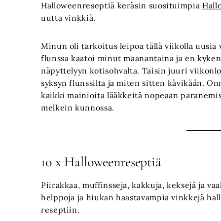
Halloweenreseptiä keräsin suosituimpia
Hall
uutta vinkkiä.
Minun oli tarkoitus leipoa tällä viikolla uusia
flunssa kaatoi minut maanantaina ja en kyke
näpyttelyyn kotisohvalta. Taisin juuri viikon
syksyn flunssilta ja miten sitten kävikään. Onn
kaikki mainioita lääkkeitä nopeaan paranemis
melkein kunnossa.
10 x Halloweenreseptiä
Piirakkaa, muffinsseja, kakkuja, keksejä ja v
helppoja ja hiukan haastavampia vinkkejä hal
reseptiin.