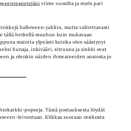
oweenreseptejäni
viime vuosilta ja myös pari
 vinkkejä halloween-juhliin, mutta valitettavasti
ne tällä hetkellä muuhun kuin mukavaan
loppuna mainita ylpeästi kuinka olen säästynyt
eksi hunaja, inkivääri, sitruuna ja sinkki ovat
een ja olenkin näiden ihmeaineiden ansiosta jo
aahtokarkki-popseja. Tästä postauksesta löydät
loween-leivontaan. Klikkaa suoraan otsikosta