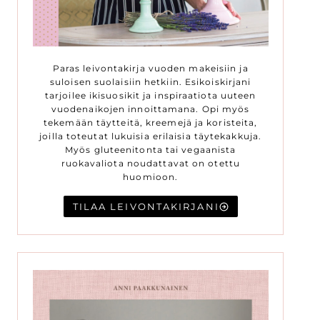
Paras leivontakirja vuoden makeisiin ja
suloisen suolaisiin hetkiin. Esikoiskirjani
tarjoilee ikisuosikit ja inspiraatiota uuteen
vuodenaikojen innoittamana. Opi myös
tekemään täytteitä, kreemejä ja koristeita,
joilla toteutat lukuisia erilaisia täytekakkuja.
Myös gluteenitonta tai vegaanista
ruokavaliota noudattavat on otettu
huomioon.
TILAA LEIVONTAKIRJANI