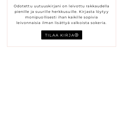
Odotettu uutuuskirjani on leivottu rakkaudella
pienille ja suurille herkkusuille. Kirjasta löytyy
monipuollisesti ihan kaikille sopivia
leivonnaisia ilman lisättyä valkoista sokeria.
TILAA KIRJA