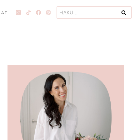
Haku:
JAT