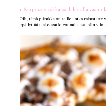
1. Kurpitsapiirakka paahdetuilla vaahtok
Oih, tämä piirakka on teille, jotka rakastatte 
epäilyttää makeassa leivonnaisessa, niin viime