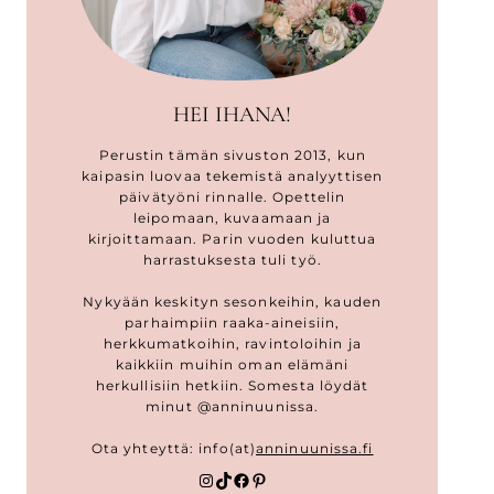
HEI IHANA!
Perustin tämän sivuston 2013, kun
kaipasin luovaa tekemistä analyyttisen
päivätyöni rinnalle. Opettelin
leipomaan, kuvaamaan ja
kirjoittamaan. Parin vuoden kuluttua
harrastuksesta tuli työ.
Nykyään keskityn sesonkeihin, kauden
parhaimpiin raaka-aineisiin,
herkkumatkoihin, ravintoloihin ja
kaikkiin muihin oman elämäni
herkullisiin hetkiin. Somesta löydät
minut @anninuunissa.
Ota yhteyttä: info(at)
anninuunissa.fi
Instagram
TikTok
Facebook
Pinterest