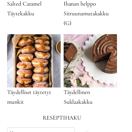
Salted Caramel
Ihanan helppo
Täytekakku
Sitruunamutakakku
(G)
Täydelliset täytetyt
Täydellinen
munkit
Suklaakakku
RESEPTIHAKU
Käytä