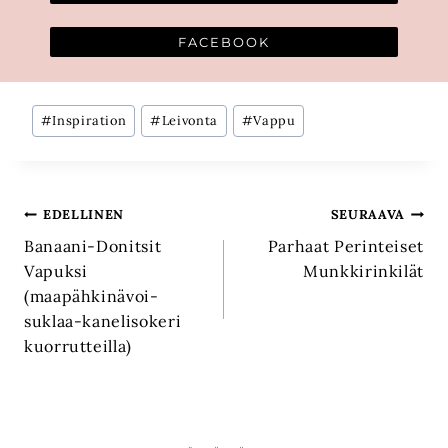
FACEBOOK
Avainsanat:
#
Inspiration
#
Leivonta
#
Vappu
Artikkelien
EDELLINEN
SEURAAVA
Banaani-Donitsit
Parhaat Perinteiset
selaus
Vapuksi
Munkkirinkilät
(maapähkinävoi-
suklaa-kanelisokeri
kuorrutteilla)