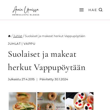
Siirry
sisältöön
HAE
/
Juhlat
/
Suolaiset ja makeat herkut Vappupöytään
JUHLAT
|
VAPPU
Suolaiset ja makeat
herkut Vappupöytään
Julkaistu
27.4.2015
Päivitetty
30.1.2024