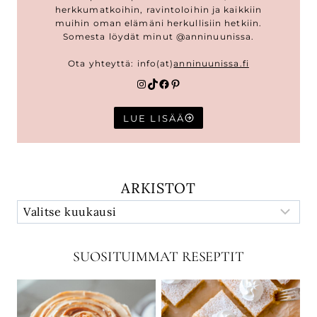
herkkumatkoihin, ravintoloihin ja kaikkiin
muihin oman elämäni herkullisiin hetkiin.
Somesta löydät minut @anninuunissa.
Ota yhteyttä: info(at)
anninuunissa.fi
Instagram
TikTok
Facebook
Pinterest
LUE LISÄÄ
ARKISTOT
SUOSITUIMMAT RESEPTIT