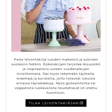
Paras leivontakirja vuoden makeisiin ja suloisen
suolaisiin hetkiin. Esikoiskirjani tarjoilee ikisuosikit
ja inspiraatiota uuteen vuodenaikojen
innoittamana. Opi myös tekemään täytteitä,
kreemejä ja koristeita, joilla toteutat lukuisia
erilaisia täytekakkuja. Myös gluteenitonta tai
vegaanista ruokavaliota noudattavat on otettu
huomioon.
TILAA LEIVONTAKIRJANI