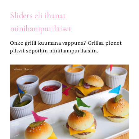
Sliders
eli
ihanat
minihampurilaiset
Onko grilli kuumana vappuna? Grillaa pienet
pihvit söpöihin minihampurilaisiin.