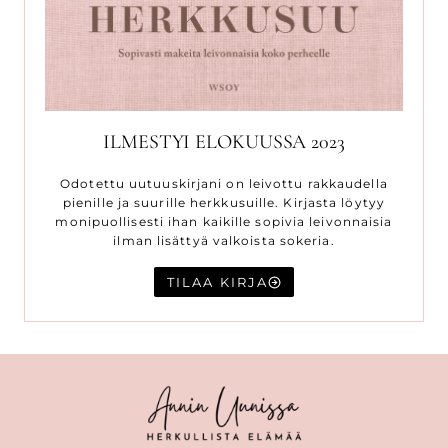
ILMESTYI ELOKUUSSA 2023
Odotettu uutuuskirjani on leivottu rakkaudella
pienille ja suurille herkkusuille. Kirjasta löytyy
monipuollisesti ihan kaikille sopivia leivonnaisia
ilman lisättyä valkoista sokeria.
TILAA KIRJA