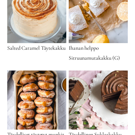
Salted Caramel Täytekakku
Ihanan helppo
Sitruunamutakakku (G)
Täydelliset täytetyt munkit
Täydellinen Suklaakakku