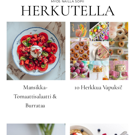
MYÖS NÄILLÄ SOPII
HERKUTELLA
Mansikka-
10 Herkkua Vapuksi!
Tomaattisalaatti &
Burrataa