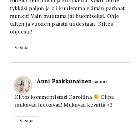
todella herkullisia ja kuohkeita. Koko perhe
tykkäsi paljon ja oli kuulemma elämän parhaat
munkit! Vain muutama jäi huomiseksi. Ohje
talten ja vuoden päästä uudestaan. Kiitos
ohjeesta!
Vastaa
Anni Paakkunainen
sanoo:
Kiitos kommentistasi Karoliina
Olipa
mukavaa luettavaa! Mukavaa kevättä <3
Vastaa