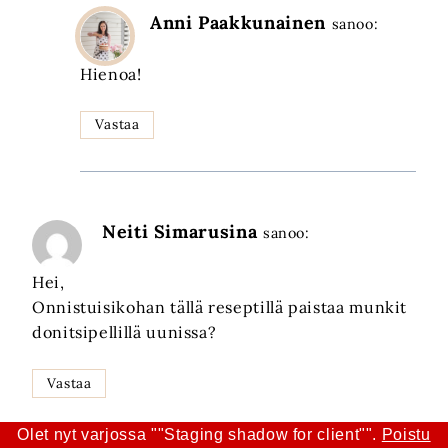
Anni Paakkunainen
sanoo:
Hienoa!
Vastaa
Neiti Simarusina
sanoo:
Hei,
Onnistuisikohan tällä reseptillä paistaa munkit
donitsipellillä uunissa?
Vastaa
Olet nyt varjossa ""Staging shadow for client"".
Poistu