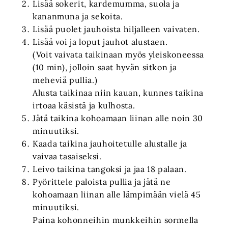
Lisää sokerit, kardemumma, suola ja
kananmuna ja sekoita.
Lisää puolet jauhoista hiljalleen vaivaten.
Lisää voi ja loput jauhot alustaen.
(Voit vaivata taikinaan myös yleiskoneessa
(10 min), jolloin saat hyvän sitkon ja
meheviä pullia.)
Alusta taikinaa niin kauan, kunnes taikina
irtoaa käsistä ja kulhosta.
Jätä taikina kohoamaan liinan alle noin 30
minuutiksi.
Kaada taikina jauhoitetulle alustalle ja
vaivaa tasaiseksi.
Leivo taikina tangoksi ja jaa 18 palaan.
Pyörittele paloista pullia ja jätä ne
kohoamaan liinan alle lämpimään vielä 45
minuutiksi.
Paina kohonneihin munkkeihin sormella