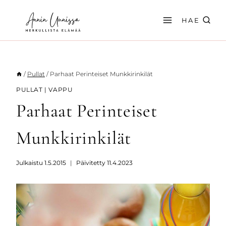
Siirry
sisältöön
HAE
/
Pullat
/
Parhaat Perinteiset Munkkirinkilät
PULLAT
|
VAPPU
Parhaat Perinteiset
Munkkirinkilät
Julkaistu
1.5.2015
Päivitetty
11.4.2023