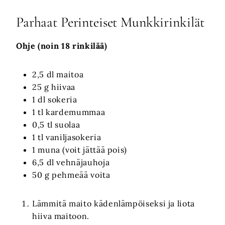
Parhaat Perinteiset Munkkirinkilät
Ohje (noin 18 rinkilää)
2,5 dl maitoa
25 g hiivaa
1 dl sokeria
1 tl kardemummaa
0,5 tl suolaa
1 tl vaniljasokeria
1 muna (voit jättää pois)
6,5 dl vehnäjauhoja
50 g pehmeää voita
Lämmitä maito kädenlämpöiseksi ja liota
hiiva maitoon.