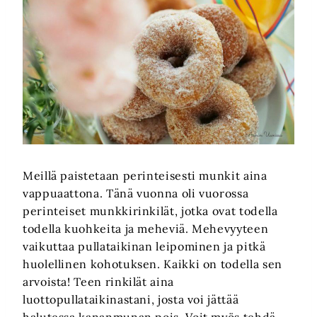
Meillä paistetaan perinteisesti munkit aina
vappuaattona. Tänä vuonna oli vuorossa
perinteiset munkkirinkilät, jotka ovat todella
todella kuohkeita ja meheviä. Mehevyyteen
vaikuttaa pullataikinan leipominen ja pitkä
huolellinen kohotuksen. Kaikki on todella sen
arvoista! Teen rinkilät aina
luottopullataikinastani, josta voi jättää