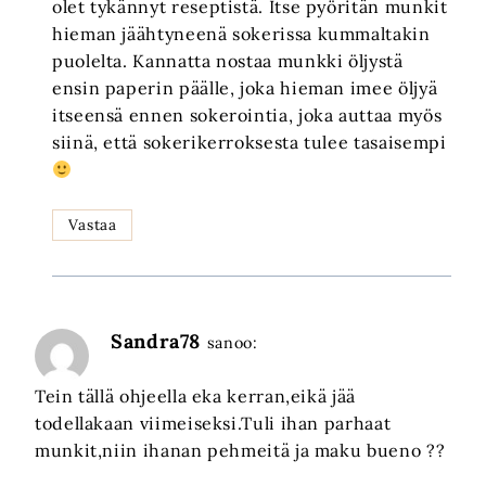
olet tykännyt reseptistä. Itse pyöritän munkit
hieman jäähtyneenä sokerissa kummaltakin
puolelta. Kannatta nostaa munkki öljystä
ensin paperin päälle, joka hieman imee öljyä
itseensä ennen sokerointia, joka auttaa myös
siinä, että sokerikerroksesta tulee tasaisempi
Vastaa
Sandra78
sanoo:
Tein tällä ohjeella eka kerran,eikä jää
todellakaan viimeiseksi.Tuli ihan parhaat
munkit,niin ihanan pehmeitä ja maku bueno ??