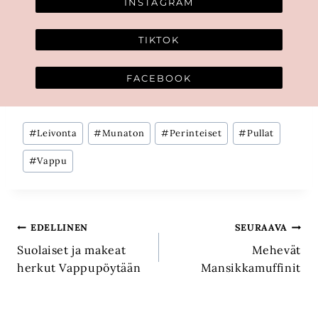
INSTAGRAM
TIKTOK
FACEBOOK
Avainsanat:
#
Leivonta
#
Munaton
#
Perinteiset
#
Pullat
#
Vappu
Artikkelien
EDELLINEN
SEURAAVA
Suolaiset ja makeat
Mehevät
selaus
herkut Vappupöytään
Mansikkamuffinit