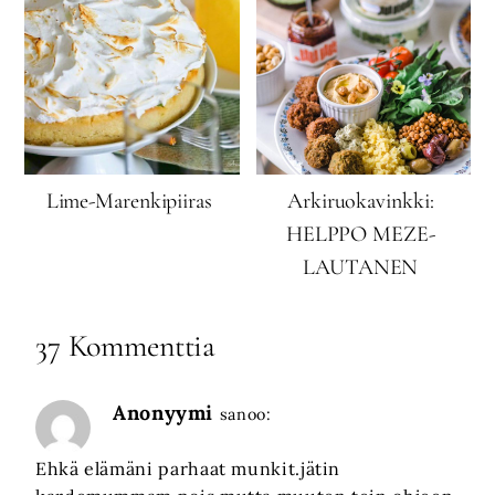
Lime-Marenkipiiras
Arkiruokavinkki:
HELPPO MEZE-
LAUTANEN
37 Kommenttia
Anonyymi
sanoo:
Ehkä elämäni parhaat munkit.jätin