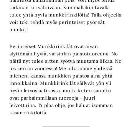
halutessa kananmunan pois. Voit myös tehdä
taikinan kuivahiivaan. Kummallakin tavalla
tulee yhtä hyviä munkkirinkilöitä! Tällä ohjeella
voit toki tehdä myös perinteiset pyöreät
munkit!
Perinteiset Munkkirinkilät ovat aivan
älyttömän hyviä, varsinkin paistotuoreena! No
näitä nyt tulee sitten syötyä muutama liikaa. No
jos kerran vuodessa! Me odotamme yhdessä
mieheni kanssa munkkien paistoa aina yhtä
innoikkaina! Munkkirinkilät säilyvät yön yli
hyvin leivoslaatikossa, mutta kuten sanottu,
ovat parhaimmillaan tuoreeja – juuri
leivottuina. Tuplaa ohje, jos haluat isomman
kasan rinkilöitä.