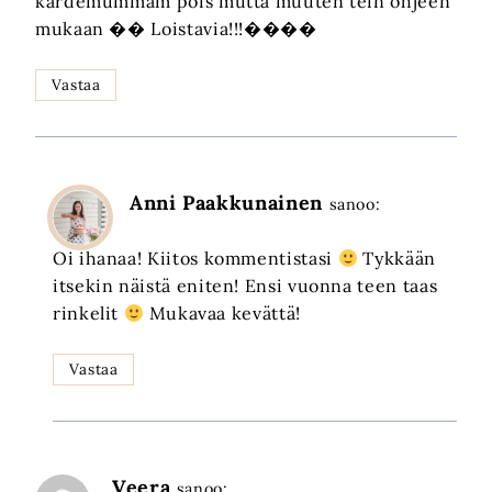
kardemummam pois mutta muuten tein ohjeen
mukaan �� Loistavia!!!����
Vastaa
Anni Paakkunainen
sanoo:
Oi ihanaa! Kiitos kommentistasi
Tykkään
itsekin näistä eniten! Ensi vuonna teen taas
rinkelit
Mukavaa kevättä!
Vastaa
Veera
sanoo: