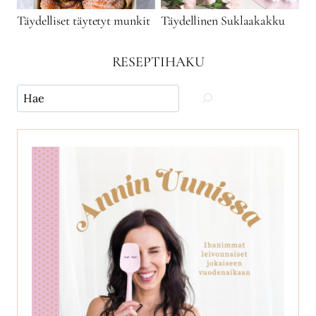
Täydelliset täytetyt munkit
Täydellinen Suklaakakku
RESEPTIHAKU
Käytä
hakua
ja
etsi
reseptejä