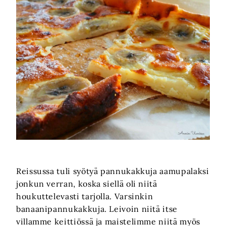
Reissussa tuli syötyä pannukakkuja aamupalaksi
jonkun verran, koska siellä oli niitä
houkuttelevasti tarjolla. Varsinkin
banaanipannukakkuja. Leivoin niitä itse
villamme keittiössä ja maistelimme niitä myös