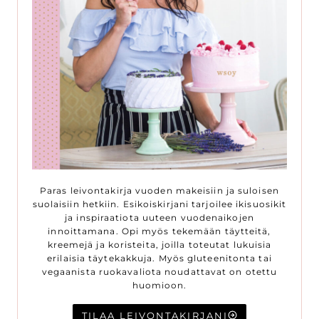
Paras leivontakirja vuoden makeisiin ja suloisen
suolaisiin hetkiin. Esikoiskirjani tarjoilee ikisuosikit
ja inspiraatiota uuteen vuodenaikojen
innoittamana. Opi myös tekemään täytteitä,
kreemejä ja koristeita, joilla toteutat lukuisia
erilaisia täytekakkuja. Myös gluteenitonta tai
vegaanista ruokavaliota noudattavat on otettu
huomioon.
TILAA LEIVONTAKIRJANI