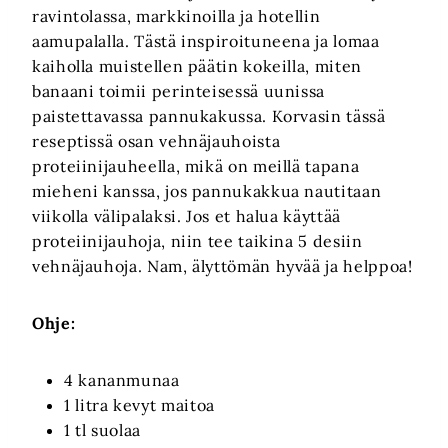
ravintolassa, markkinoilla ja hotellin
aamupalalla. Tästä inspiroituneena ja lomaa
kaiholla muistellen päätin kokeilla, miten
banaani toimii perinteisessä uunissa
paistettavassa pannukakussa. Korvasin tässä
reseptissä osan vehnäjauhoista
proteiinijauheella, mikä on meillä tapana
mieheni kanssa, jos pannukakkua nautitaan
viikolla välipalaksi. Jos et halua käyttää
proteiinijauhoja, niin tee taikina 5 desiin
vehnäjauhoja. Nam, älyttömän hyvää ja helppoa!
Ohje:
4 kananmunaa
1 litra kevyt maitoa
1 tl suolaa