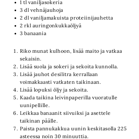
1 tl vaniljasokeria
3 dl vehnäjauhoja
2 dl vaniljamakuista proteiinijauhetta
2 rkl auringonkukkaöljyä
3 banaania
Riko munat kulhoon, lisää maito ja vatkaa
sekaisin.
Lisää suola ja sokeri ja sekoita kunnolla.
Lisää jauhot desilitra kerrallaan
voimakkaasti vatkaten taikinaan.
Lisää lopuksi öljy ja sekoita.
Kaada taikina leivinpaperilla vuoratulle
uunipellille.
Leikkaa banaanit siivuiksi ja asettele
taikinan päälle.
Paista pannukakkua uunin keskitasolla 225
asteessa noin 30 minuuttia.