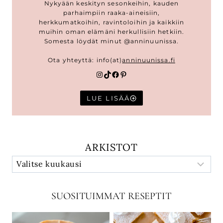
Nykyään keskityn sesonkeihin, kauden
parhaimpiin raaka-aineisiin,
herkkumatkoihin, ravintoloihin ja kaikkiin
muihin oman elämäni herkullisiin hetkiin.
Somesta löydät minut @anninuunissa.
Ota yhteyttä: info(at)
anninuunissa.fi
Instagram
TikTok
Facebook
Pinterest
LUE LISÄÄ
ARKISTOT
SUOSITUIMMAT RESEPTIT