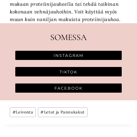
mukaan proteiinijauheella tai tehdä taikinan
kokonaan vehnäjauhoihin. Voit käyttää myös
muun kuin vaniljan makuista proteiinijauhoa.
SOMESSA
INSTAGRAM
TIKTOK
FACEBOOK
Avainsanat:
#
Leivonta
#
Letut ja Pannukakut