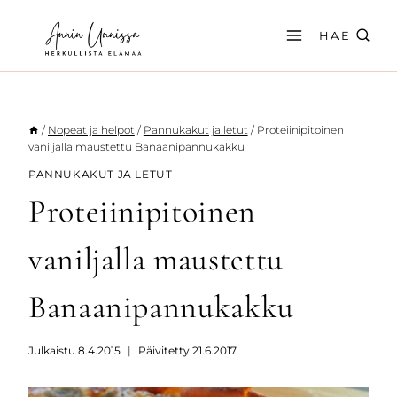
Siirry
sisältöön
HAE
/
Nopeat ja helpot
/
Pannukakut ja letut
/
Proteiinipitoinen
vaniljalla maustettu Banaanipannukakku
PANNUKAKUT JA LETUT
Proteiinipitoinen
vaniljalla maustettu
Banaanipannukakku
Julkaistu
8.4.2015
Päivitetty
21.6.2017