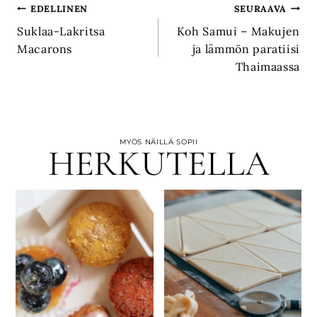
Artikkelien
EDELLINEN
SEURAAVA
Suklaa-Lakritsa
Koh Samui – Makujen
selaus
Macarons
ja lämmön paratiisi
Thaimaassa
MYÖS NÄILLÄ SOPII
HERKUTELLA