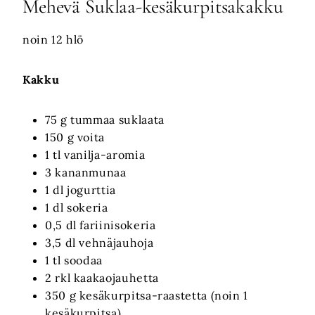
Mehevä Suklaa-kesäkurpitsakakku
noin 12 hlö
Kakku
75 g tummaa suklaata
150 g voita
1 tl vanilja-aromia
3 kananmunaa
1 dl jogurttia
1 dl sokeria
0,5 dl fariinisokeria
3,5 dl vehnäjauhoja
1 tl soodaa
2 rkl kaakaojauhetta
350 g kesäkurpitsa-raastetta (noin 1
kesäkurpitsa)