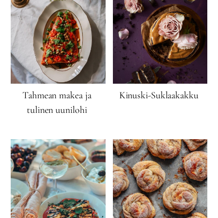
Tahmean makea ja
Kinuski-Suklaakakku
tulinen uunilohi