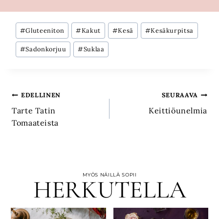
Avainsanat:
#
Gluteeniton
#
Kakut
#
Kesä
#
Kesäkurpitsa
#
Sadonkorjuu
#
Suklaa
Artikkelien
EDELLINEN
SEURAAVA
Tarte Tatin
Keittiöunelmia
selaus
Tomaateista
MYÖS NÄILLÄ SOPII
HERKUTELLA