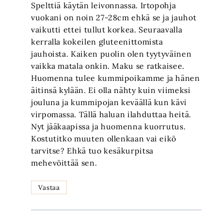
Spelttiä käytän leivonnassa. Irtopohja
vuokani on noin 27-28cm ehkä se ja jauhot
vaikutti ettei tullut korkea. Seuraavalla
kerralla kokeilen gluteenittomista
jauhoista. Kaiken puolin olen tyytyväinen
vaikka matala onkin. Maku se ratkaisee.
Huomenna tulee kummipoikamme ja hänen
äitinsä kylään. Ei olla nähty kuin viimeksi
jouluna ja kummipojan keväällä kun kävi
virpomassa. Tällä haluan ilahduttaa heitä.
Nyt jääkaapissa ja huomenna kuorrutus.
Kostutitko muuten ollenkaan vai eikö
tarvitse? Ehkä tuo kesäkurpitsa
mehevöittää sen.
Vastaa