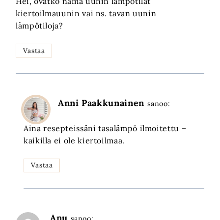
Hei, ovatko nämä uunin lämpötilat
kiertoilmauunin vai ns. tavan uunin
lämpötiloja?
Vastaa
Anni Paakkunainen
sanoo:
Aina resepteissäni tasalämpö ilmoitettu –
kaikilla ei ole kiertoilmaa.
Vastaa
Anu
sanoo: