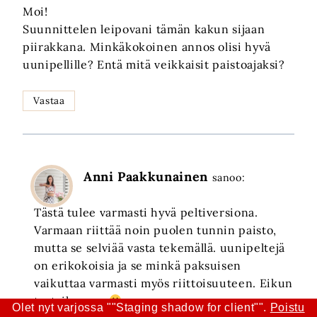
Moi!
Suunnittelen leipovani tämän kakun sijaan
piirakkana. Minkäkokoinen annos olisi hyvä
uunipellille? Entä mitä veikkaisit paistoajaksi?
Vastaa
Anni Paakkunainen
sanoo:
Tästä tulee varmasti hyvä peltiversiona.
Varmaan riittää noin puolen tunnin paisto,
mutta se selviää vasta tekemällä. uunipeltejä
on erikokoisia ja se minkä paksuisen
vaikuttaa varmasti myös riittoisuuteen. Eikun
testailemaan
Olet nyt varjossa ""Staging shadow for client"".
Poistu