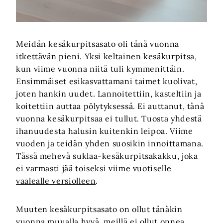
Meidän kesäkurpitsasato oli tänä vuonna
itkettävän pieni. Yksi keltainen kesäkurpitsa,
kun viime vuonna niitä tuli kymmenittäin.
Ensimmäiset esikasvattamani taimet kuolivat,
joten hankin uudet. Lannoitettiin, kasteltiin ja
koitettiin auttaa pölytyksessä. Ei auttanut, tänä
vuonna kesäkurpitsaa ei tullut. Tuosta yhdestä
ihanuudesta halusin kuitenkin leipoa. Viime
vuoden ja teidän yhden suosikin innoittamana.
Tässä mehevä suklaa-kesäkurpitsakakku, joka
ei varmasti jää toiseksi viime vuotiselle
vaalealle versiolleen
.
Muuten kesäkurpitsasato on ollut tänäkin
vuonna muualla hyvä, meillä ei ollut onnea.