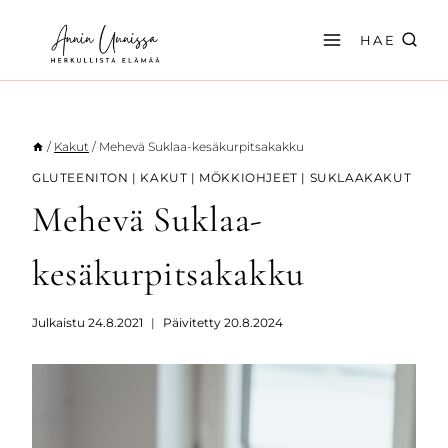
Siirry
sisältöön
HAE
/
Kakut
/
Mehevä Suklaa-kesäkurpitsakakku
GLUTEENITON
|
KAKUT
|
MÖKKIOHJEET
|
SUKLAAKAKUT
Mehevä Suklaa-
kesäkurpitsakakku
Julkaistu
24.8.2021
Päivitetty
20.8.2024