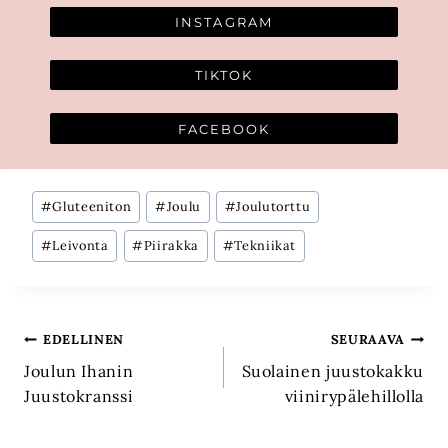
INSTAGRAM
TIKTOK
FACEBOOK
Avainsanat:
#
Gluteeniton
#
Joulu
#
Joulutorttu
#
Leivonta
#
Piirakka
#
Tekniikat
Artikkelien
EDELLINEN
SEURAAVA
Joulun Ihanin
Suolainen juustokakku
selaus
Juustokranssi
viinirypälehillolla