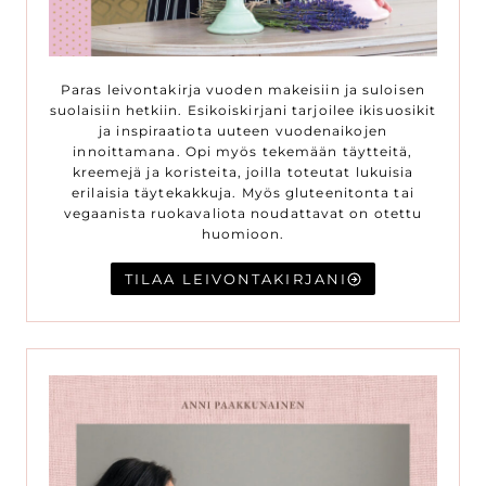
Paras leivontakirja vuoden makeisiin ja suloisen
suolaisiin hetkiin. Esikoiskirjani tarjoilee ikisuosikit
ja inspiraatiota uuteen vuodenaikojen
innoittamana. Opi myös tekemään täytteitä,
kreemejä ja koristeita, joilla toteutat lukuisia
erilaisia täytekakkuja. Myös gluteenitonta tai
vegaanista ruokavaliota noudattavat on otettu
huomioon.
TILAA LEIVONTAKIRJANI