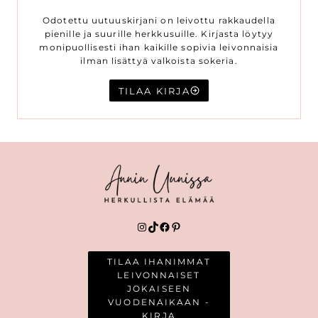
Odotettu uutuuskirjani on leivottu rakkaudella
pienille ja suurille herkkusuille. Kirjasta löytyy
monipuollisesti ihan kaikille sopivia leivonnaisia
ilman lisättyä valkoista sokeria.
TILAA KIRJA
Instagram
TikTok
Facebook
Pinterest
TILAA IHANIMMAT
LEIVONNAISET
JOKAISEEN
VUODENAIKAAN -
KIRJA