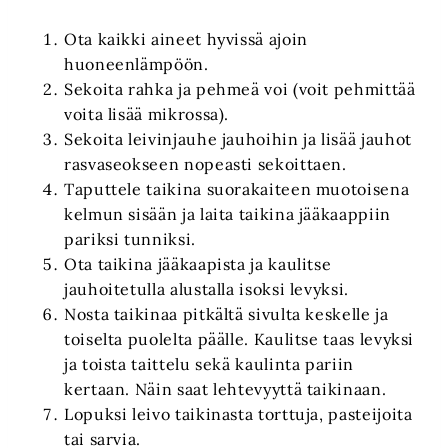
Ota kaikki aineet hyvissä ajoin
huoneenlämpöön.
Sekoita rahka ja pehmeä voi (voit pehmittää
voita lisää mikrossa).
Sekoita leivinjauhe jauhoihin ja lisää jauhot
rasvaseokseen nopeasti sekoittaen.
Taputtele taikina suorakaiteen muotoisena
kelmun sisään ja laita taikina jääkaappiin
pariksi tunniksi.
Ota taikina jääkaapista ja kaulitse
jauhoitetulla alustalla isoksi levyksi.
Nosta taikinaa pitkältä sivulta keskelle ja
toiselta puolelta päälle. Kaulitse taas levyksi
ja toista taittelu sekä kaulinta pariin
kertaan. Näin saat lehtevyyttä taikinaan.
Lopuksi leivo taikinasta torttuja, pasteijoita
tai sarvia.