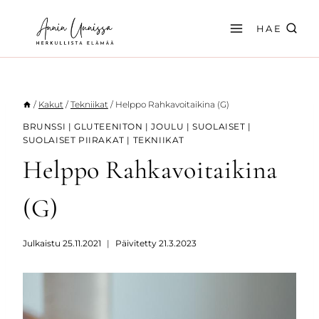
Siirry
sisältöön
HAE
/
Kakut
/
Tekniikat
/
Helppo Rahkavoitaikina (G)
BRUNSSI
|
GLUTEENITON
|
JOULU
|
SUOLAISET
|
SUOLAISET PIIRAKAT
|
TEKNIIKAT
Helppo Rahkavoitaikina
(G)
Julkaistu
25.11.2021
Päivitetty
21.3.2023