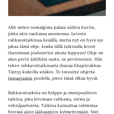
Ahh miten nostalgista palata näihin kuviin,
jotka otin vanhassa asunnossa. Leivoin
rahkavoitaikinaa kesällä, mutta nyt on hyvä syy
jakaa tämä ohje, koska tällä taikinalla leivot
ihanimmat joulutortut alusta loppuun! Ohje on
alun perin äidiltäni saatu, se perinteinen. Hän
tekee rahkavoitaikinasta ihanaa lihapiirakkaa.
Täytyy kokeilla sitäkin. Te toivoitte ohjetta
Instagramin
puolella, joten tässä olkaa hyvät.
Rahkavoitaikina on helppo ja monipuolinen
taikina, joka leivotaan rahkasta, voista ja
vehnäjauhoista. Taikina kannattaa valmistaa
hyvissä ajoin jääkaappiin kylmettymään. Voit