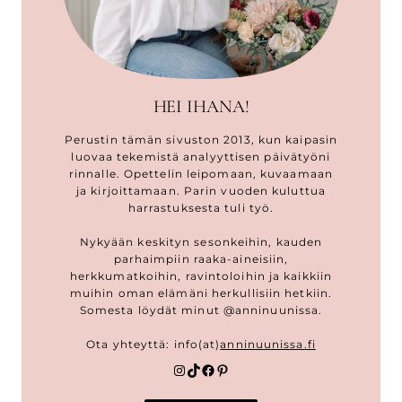
HEI IHANA!
Perustin tämän sivuston 2013, kun kaipasin
luovaa tekemistä analyyttisen päivätyöni
rinnalle. Opettelin leipomaan, kuvaamaan
ja kirjoittamaan. Parin vuoden kuluttua
harrastuksesta tuli työ.
Nykyään keskityn sesonkeihin, kauden
parhaimpiin raaka-aineisiin,
herkkumatkoihin, ravintoloihin ja kaikkiin
muihin oman elämäni herkullisiin hetkiin.
Somesta löydät minut @anninuunissa.
Ota yhteyttä: info(at)
anninuunissa.fi
Instagram
TikTok
Facebook
Pinterest