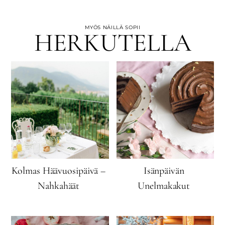
MYÖS NÄILLÄ SOPII
HERKUTELLA
Kolmas Häävuosipäivä –
Isänpäivän
Nahkahäät
Unelmakakut