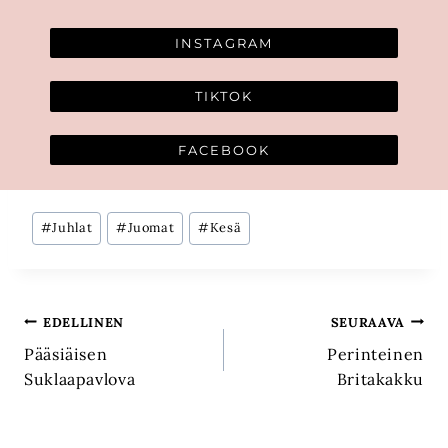
INSTAGRAM
TIKTOK
FACEBOOK
Avainsanat:
#
Juhlat
#
Juomat
#
Kesä
Artikkelien
EDELLINEN
SEURAAVA
Pääsiäisen
Perinteinen
selaus
Suklaapavlova
Britakakku