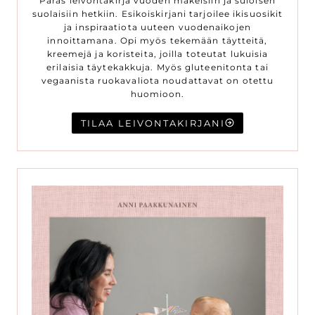
Paras leivontakirja vuoden makeisiin ja suloisen
suolaisiin hetkiin. Esikoiskirjani tarjoilee ikisuosikit
ja inspiraatiota uuteen vuodenaikojen
innoittamana. Opi myös tekemään täytteitä,
kreemejä ja koristeita, joilla toteutat lukuisia
erilaisia täytekakkuja. Myös gluteenitonta tai
vegaanista ruokavaliota noudattavat on otettu
huomioon.
TILAA LEIVONTAKIRJANI