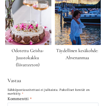
Odotettu Geisha-
Täydellinen kesäkohde:
Juustokakku
Ahvenanmaa
(liivatteeton)
Vastaa
Sähköpostiosoitettasi ei julkaista.
Pakolliset kentät on
merkitty
*
Kommentti
*