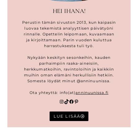
HEI IHANA!
Perustin tämän sivuston 2013, kun kaipasin
luovaa tekemistä analyyttisen päivätyöni
rinnalle. Opettelin leipomaan, kuvaamaan
ja kirjoittamaan. Parin vuoden kuluttua
harrastuksesta tuli työ.
Nykyään keskityn sesonkeihin, kauden
parhaimpiin raaka-aineisiin,
herkkumatkoihin, ravintoloihin ja kaikkiin
muihin oman elämäni herkullisiin hetkiin.
Somesta löydät minut @anninuunissa.
Ota yhteyttä: info(at)
anninuunissa.fi
Instagram
TikTok
Facebook
Pinterest
LUE LISÄÄ