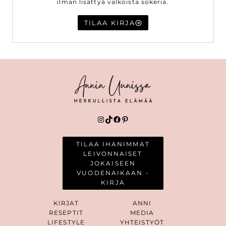
ilman lisättyä valkoista sokeria.
TILAA KIRJA
Instagram
TikTok
Facebook
Pinterest
TILAA IHANIMMAT
LEIVONNAISET
JOKAISEEN
VUODENAIKAAN -
KIRJA
KIRJAT
ANNI
RESEPTIT
MEDIA
LIFESTYLE
YHTEISTYÖT