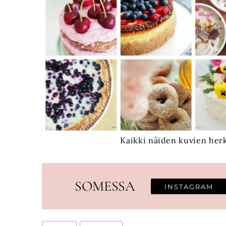
Kaikki näiden kuvien herk
SOMESSA
INSTAGRAM
Avainsanat: