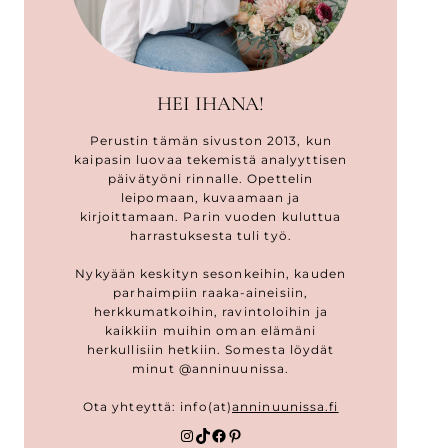
HEI IHANA!
Perustin tämän sivuston 2013, kun
kaipasin luovaa tekemistä analyyttisen
päivätyöni rinnalle. Opettelin
leipomaan, kuvaamaan ja
kirjoittamaan. Parin vuoden kuluttua
harrastuksesta tuli työ.
Nykyään keskityn sesonkeihin, kauden
parhaimpiin raaka-aineisiin,
herkkumatkoihin, ravintoloihin ja
kaikkiin muihin oman elämäni
herkullisiin hetkiin. Somesta löydät
minut @anninuunissa.
Ota yhteyttä: info(at)
anninuunissa.fi
Instagram
TikTok
Facebook
Pinterest