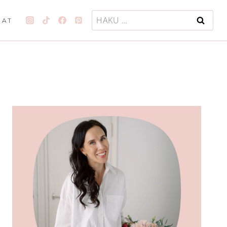
Haku:
JAT