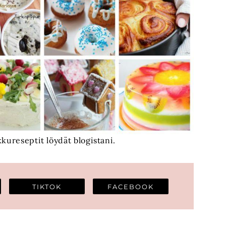
kureseptit löydät blogistani.
TIKTOK
FACEBOOK