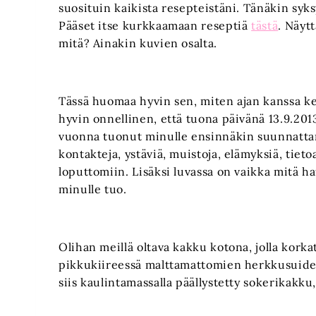
suosituin kaikista resepteistäni. Tänäkin syk
Pääset itse kurkkaamaan reseptiä
tästä
. Näyt
mitä? Ainakin kuvien osalta.
Tässä huomaa hyvin sen, miten ajan kanssa ke
hyvin onnellinen, että tuona päivänä 13.9.201
vuonna tuonut minulle ensinnäkin suunnattam
kontakteja, ystäviä, muistoja, elämyksiä, tietoa
loputtomiin. Lisäksi luvassa on vaikka mitä ha
minulle tuo.
Olihan meillä oltava kakku kotona, jolla kork
pikkukiireessä malttamattomien herkkusuiden
siis kaulintamassalla päällystetty sokerikakku,