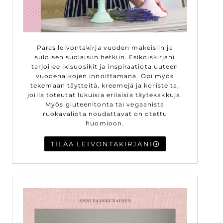
Paras leivontakirja vuoden makeisiin ja
suloisen suolaisiin hetkiin. Esikoiskirjani
tarjoilee ikisuosikit ja inspiraatiota uuteen
vuodenaikojen innoittamana. Opi myös
tekemään täytteitä, kreemejä ja koristeita,
joilla toteutat lukuisia erilaisia täytekakkuja.
Myös gluteenitonta tai vegaanista
ruokavaliota noudattavat on otettu
huomioon.
TILAA LEIVONTAKIRJANI