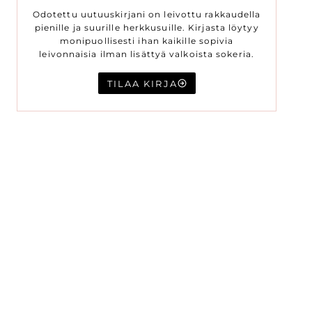
Odotettu uutuuskirjani on leivottu rakkaudella
pienille ja suurille herkkusuille. Kirjasta löytyy
monipuollisesti ihan kaikille sopivia
leivonnaisia ilman lisättyä valkoista sokeria.
TILAA KIRJA