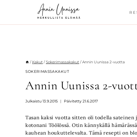
Siirry
sisältöön
RE
/
Kakut
/
Sokerimassakakut
/
Annin Uunissa 2-vuotta
SOKERIMASSAKAKUT
Annin Uunissa 2-vuot
Julkaistu
13.9.2015
Päivitetty
21.6.2017
Tasan kaksi vuotta sitten oli todella sateinen 
kotonani Töölössä. Otin kännykällä hämärässä 
kauhean houkuttelevalta. Tämä resepti on blo