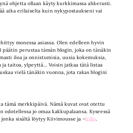
synä ohjetta ollaan käyty kurkkimassa ahkerasti.
tää aika erilaiselta kuin nykypostaukseni vai
hittyy monessa asiassa. Olen edelleen hyvin
3 päätin perustaa tämän blogin, joka on tänäkin
asti iloa ja onnistumisia, uusia kokemuksia,
 ja taitoa, ylpeyttä… Voisin jatkaa tätä listaa
uskaa vielä tänäkin vuonna, jota rakas blogini
ata tämä merkkipäivä. Nämä kuvat ovat otettu
 odotellessa jo omaa kakkupalaansa. Kyseessä
 jonka sisältä löytyy Kiivimousse ja –
hillo
.