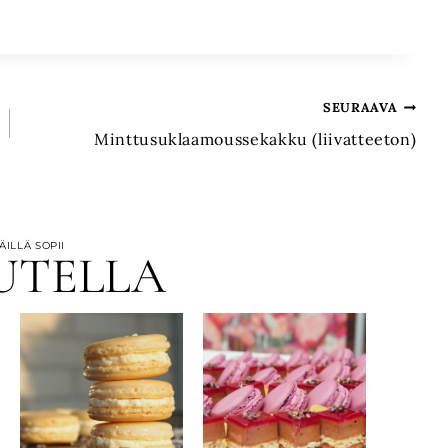
SEURAAVA
Minttusuklaamoussekakku (liivatteeton)
ILLÄ SOPII
UTELLA