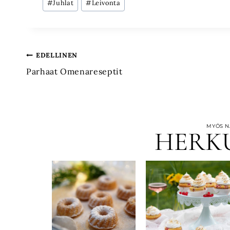
#
Juhlat
#
Leivonta
Artikkelien
EDELLINEN
Parhaat Omenareseptit
selaus
MYÖS NÄ
HERK