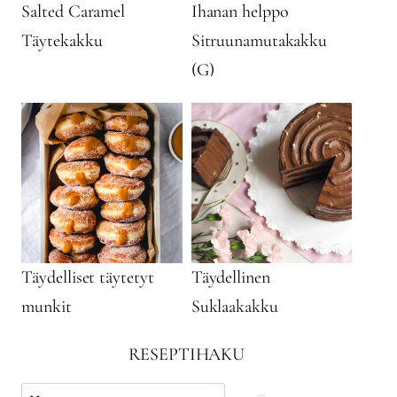
Salted Caramel
Ihanan helppo
Täytekakku
Sitruunamutakakku
(G)
Täydelliset täytetyt
Täydellinen
munkit
Suklaakakku
RESEPTIHAKU
Käytä