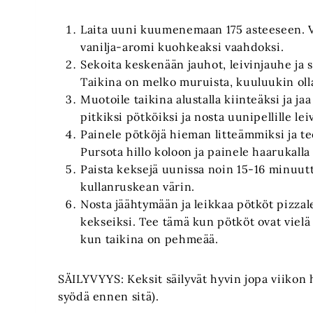
Laita uuni kuumenemaan 175 asteeseen. V
vanilja-aromi kuohkeaksi vaahdoksi.
Sekoita keskenään jauhot, leivinjauhe ja 
Taikina on melko muruista, kuuluukin oll
Muotoile taikina alustalla kiinteäksi ja j
pitkiksi pötköiksi ja nosta uunipellille le
Painele pötköjä hieman litteämmiksi ja tee
Pursota hillo koloon ja painele haarukalla
Paista keksejä uunissa noin 15-16 minuut
kullanruskean värin.
Nosta jäähtymään ja leikkaa pötköt pizzal
kekseiksi. Tee tämä kun pötköt ovat viel
kun taikina on pehmeää.
SÄILYVYYS: Keksit säilyvät hyvin jopa viikon 
syödä ennen sitä).