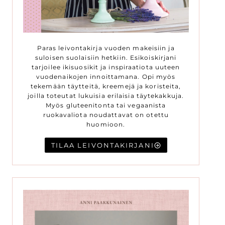
Paras leivontakirja vuoden makeisiin ja
suloisen suolaisiin hetkiin. Esikoiskirjani
tarjoilee ikisuosikit ja inspiraatiota uuteen
vuodenaikojen innoittamana. Opi myös
tekemään täytteitä, kreemejä ja koristeita,
joilla toteutat lukuisia erilaisia täytekakkuja.
Myös gluteenitonta tai vegaanista
ruokavaliota noudattavat on otettu
huomioon.
TILAA LEIVONTAKIRJANI