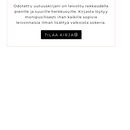
Odotettu uutuuskirjani on leivottu rakkaudella
pienille ja suurille herkkusuille. Kirjasta löytyy
monipuollisesti ihan kaikille sopivia
leivonnaisia ilman lisättyä valkoista sokeria.
TILAA KIRJA