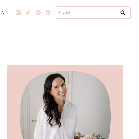
Haku:
JAT