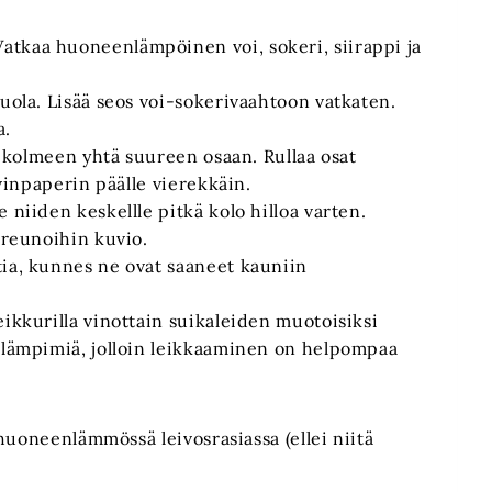
atkaa huoneenlämpöinen voi, sokeri, siirappi ja
suola. Lisää seos voi-sokerivaahtoon vatkaten.
a.
aa kolmeen yhtä suureen osaan. Rullaa osat
ivinpaperin päälle vierekkäin.
 niiden keskellle pitkä kolo hilloa varten.
 reunoihin kuvio.
tia, kunnes ne ovat saaneet kauniin
eikkurilla vinottain suikaleiden muotoisiksi
ä lämpimiä, jolloin leikkaaminen on helpompaa
huoneenlämmössä leivosrasiassa (ellei niitä