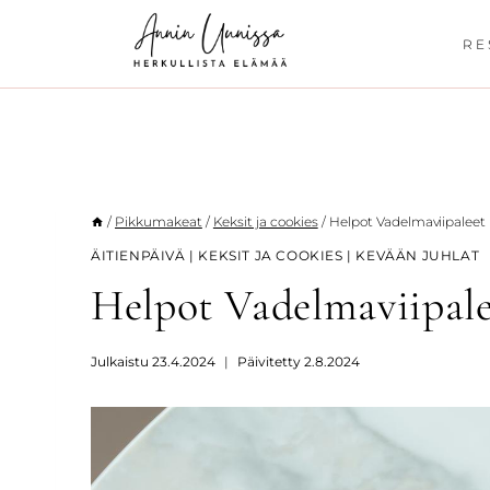
Siirry
sisältöön
RE
/
Pikkumakeat
/
Keksit ja cookies
/
Helpot Vadelmaviipaleet
ÄITIENPÄIVÄ
|
KEKSIT JA COOKIES
|
KEVÄÄN JUHLAT
Helpot Vadelmaviipale
Julkaistu
23.4.2024
Päivitetty
2.8.2024