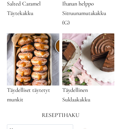
Salted Caramel
Ihanan helppo
Täytekakku
Sitruunamutakakku
(G)
Täydelliset täytetyt
Täydellinen
munkit
Suklaakakku
RESEPTIHAKU
Käytä