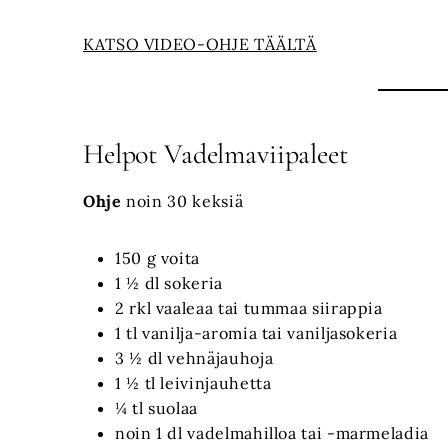
KATSO VIDEO-OHJE TÄÄLTÄ
Helpot Vadelmaviipaleet
Ohje
noin 30 keksiä
150 g voita
1 ½ dl sokeria
2 rkl vaaleaa tai tummaa siirappia
1 tl vanilja-aromia tai vaniljasokeria
3 ½ dl vehnäjauhoja
1 ½ tl leivinjauhetta
¼ tl suolaa
noin 1 dl vadelmahilloa tai -marmeladia