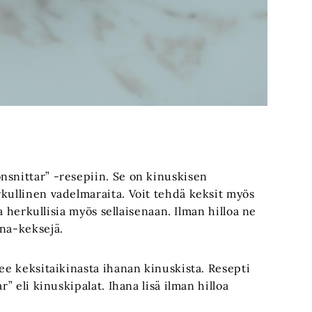
nsnittar” -resepiin. Se on kinuskisen
rkullinen vadelmaraita. Voit tehdä keksit myös
la herkullisia myös sellaisenaan. Ilman hilloa ne
ina-keksejä.
kee keksitaikinasta ihanan kinuskista. Resepti
r” eli kinuskipalat. Ihana lisä ilman hilloa