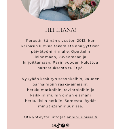
HEI IHANA!
Perustin tämän sivuston 2013, kun
kaipasin luovaa tekemistä analyyttisen
päivätyöni rinnalle. Opettelin
leipomaan, kuvaamaan ja
kirjoittamaan. Parin vuoden kuluttua
harrastuksesta tuli työ.
Nykyään keskityn sesonkeihin, kauden
parhaimpiin raaka-aineisiin,
herkkumatkoihin, ravintoloihin ja
kaikkiin muihin oman elämäni
herkullisiin hetkiin. Somesta löydät
minut @anninuunissa.
Ota yhteyttä: info(at)
anninuunissa.fi
Instagram
TikTok
Facebook
Pinterest