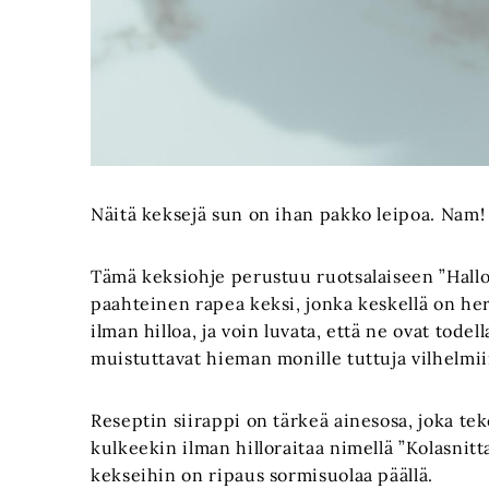
Näitä keksejä sun on ihan pakko leipoa. Nam!
Tämä keksiohje perustuu ruotsalaiseen ”Hallo
paahteinen rapea keksi, jonka keskellä on he
ilman hilloa, ja voin luvata, että ne ovat todel
muistuttavat hieman monille tuttuja vilhelmi
Reseptin siirappi on tärkeä ainesosa, joka te
kulkeekin ilman hilloraitaa nimellä ”Kolasnitta
kekseihin on ripaus sormisuolaa päällä.