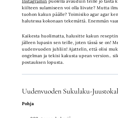
Instagramin
puolella avauduin teille jo tästä 
kiilteen sulamiseen voi olla liivate? Mutta ilma
tuohon kakun päälle? Toimisiko agar agar ken
halutessa kokonaan tekemättä. Enemmän vaan 
Kaikesta huolimatta, halusitte kakun reseptin,
jälleen lupasin sen teille, joten tässä se on!
uudenvuoden juhliin! Ajattelin, että olisi muka
ongelman ja tekisi kakusta upean version.. sik
postauksen lopusta.
Uudenvuoden Sukulaku-Juustoka
Pohja