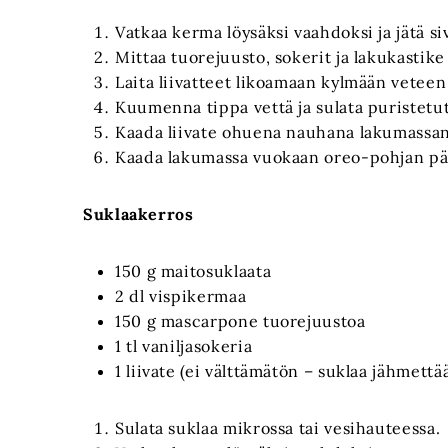
Vatkaa kerma löysäksi vaahdoksi ja jätä s
Mittaa tuorejuusto, sokerit ja lakukastike
Laita liivatteet likoamaan kylmään veteen
Kuumenna tippa vettä ja sulata puristetut
Kaada liivate ohuena nauhana lakumassan
Kaada lakumassa vuokaan oreo-pohjan pää
Suklaakerros
150 g maitosuklaata
2 dl vispikermaa
150 g mascarpone tuorejuustoa
1 tl vaniljasokeria
1 liivate (ei välttämätön – suklaa jähmet
Sulata suklaa mikrossa tai vesihauteessa.