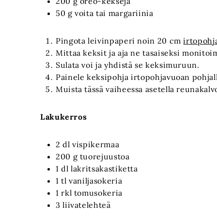
200 g oreo-keksejä
50 g voita tai margariinia
Pingota leivinpaperi noin 20 cm
irtopoh
Mittaa keksit ja aja ne tasaiseksi monitoi
Sulata voi ja yhdistä se keksimuruun.
Painele keksipohja irtopohjavuoan pohjall
Muista tässä vaiheessa asetella reunakalvo
Lakukerros
2 dl vispikermaa
200 g tuorejuustoa
1 dl lakritsakastiketta
1 tl vaniljasokeria
1 rkl tomusokeria
3 liivatelehteä