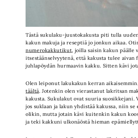
Tästä sukulaku-juustokakusta piti tulla uude
kakun makuja ja reseptiä jo jonkun aikaa. Ot
numerokakkutikut
, joilla saisin kakun pääll
itsestäänselvyytenä, että kakusta tulee aivan 
juhlapöydän hurmaavin kakku. Sitten kävi jota
Olen leiponut lakukakun kerran aikaisemmin,
täältä
. Jotenkin olen vierastanut lakritsan m
kakusta. Sukulakut ovat suuria suosikkejani. V
jos suklaan ja lakun yhdistää kakussa, niin se e
olikin, mutta jotain kävi kuitenkin kakun koo
ja teki kakkuni ulkonäöstä hieman epämiellyt