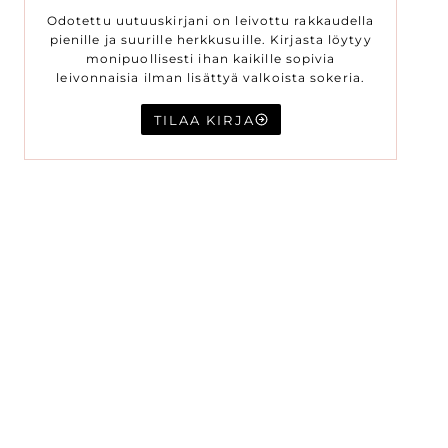
Odotettu uutuuskirjani on leivottu rakkaudella
pienille ja suurille herkkusuille. Kirjasta löytyy
monipuollisesti ihan kaikille sopivia
leivonnaisia ilman lisättyä valkoista sokeria.
TILAA KIRJA