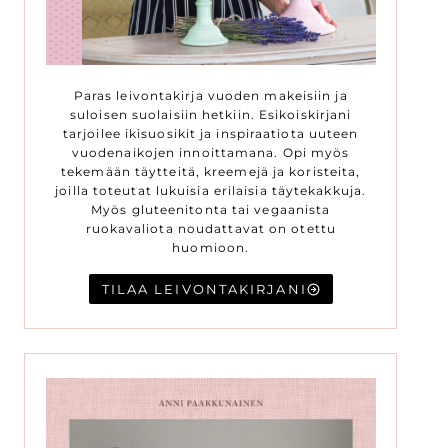
Paras leivontakirja vuoden makeisiin ja
suloisen suolaisiin hetkiin. Esikoiskirjani
tarjoilee ikisuosikit ja inspiraatiota uuteen
vuodenaikojen innoittamana. Opi myös
tekemään täytteitä, kreemejä ja koristeita,
joilla toteutat lukuisia erilaisia täytekakkuja.
Myös gluteenitonta tai vegaanista
ruokavaliota noudattavat on otettu
huomioon.
TILAA LEIVONTAKIRJANI