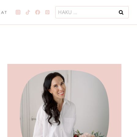
Haku:
JAT