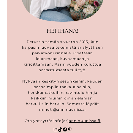
HEI IHANA!
Perustin tämän sivuston 2013, kun
kaipasin luovaa tekemistä analyyttisen
päivätyöni rinnalle. Opettelin
leipomaan, kuvaamaan ja
kirjoittamaan. Parin vuoden kuluttua
harrastuksesta tuli työ.
Nykyään keskityn sesonkeihin, kauden
parhaimpiin raaka-aineisiin,
herkkumatkoihin, ravintoloihin ja
kaikkiin muihin oman elämäni
herkullisiin hetkiin. Somesta löydät
minut @anninuunissa.
Ota yhteyttä: info(at)
anninuunissa.fi
Instagram
TikTok
Facebook
Pinterest