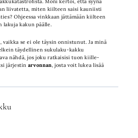
kakkukatastrofista. Moni kertoi, että syynä
n liivatetta, miten kiilteen saisi kauniisti
ties? Ohjeessa vinkkaan jättämään kiilteen
lakuja kakun päälle.
 vaikka se ei ole täysin onnistunut. Ja minä
 Melkein täydellinen sukulaku-kakku
va nähdä, jos joku ratkaisisi tuon kiille-
si järjestin
arvonnan
, josta voit lukea lisää
kku