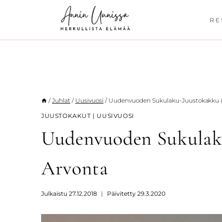
Siirry
sisältöön
RE
/
Juhlat
/
Uusivuosi
/
Uudenvuoden Sukulaku-Juustokakku 
JUUSTOKAKUT
|
UUSIVUOSI
Uudenvuoden Sukulak
Arvonta
Julkaistu
27.12.2018
Päivitetty
29.3.2020