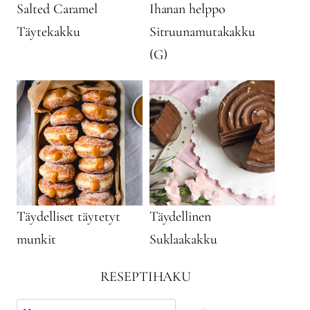
Salted Caramel
Ihanan helppo
Täytekakku
Sitruunamutakakku
(G)
Täydelliset täytetyt
Täydellinen
munkit
Suklaakakku
RESEPTIHAKU
Käytä