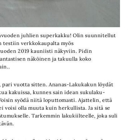
nvuoden juhlien superkakku! Olin suunnitellut
in testiin verkkokaupalta myös
e vuoden 2019 kauniisti näkyviin. Pidin
fantastisen näköinen ja takuulla koko
in..
 pari vuotta sitten. Ananas-Lakukakun löydät
akua kakuissa, kunnes sain idean sukulaku-
oisin syödä niitä loputtomasti. Ajattelin, että
i voisi olla muuta kuin herkullista. Ja sitä se
stumukselle. Tarkemmin lakukiilteelle, joka suli
tävän.