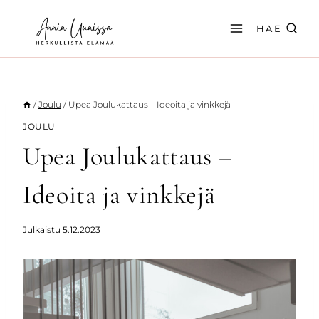
Siirry
sisältöön
HAE
/
Joulu
/
Upea Joulukattaus – Ideoita ja vinkkejä
JOULU
Upea Joulukattaus –
Ideoita ja vinkkejä
Julkaistu
5.12.2023