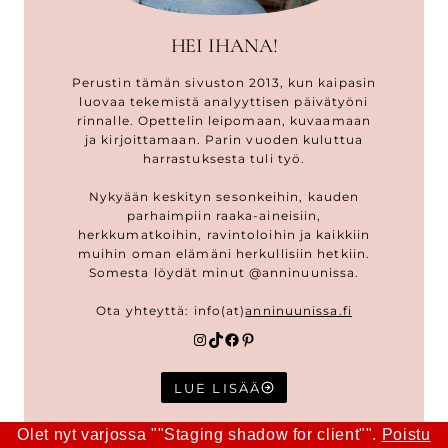
HEI IHANA!
Perustin tämän sivuston 2013, kun kaipasin
luovaa tekemistä analyyttisen päivätyöni
rinnalle. Opettelin leipomaan, kuvaamaan
ja kirjoittamaan. Parin vuoden kuluttua
harrastuksesta tuli työ.
Nykyään keskityn sesonkeihin, kauden
parhaimpiin raaka-aineisiin,
herkkumatkoihin, ravintoloihin ja kaikkiin
muihin oman elämäni herkullisiin hetkiin.
Somesta löydät minut @anninuunissa.
Ota yhteyttä: info(at)
anninuunissa.fi
Instagram
TikTok
Facebook
Pinterest
LUE LISÄÄ
Olet nyt varjossa ""Staging shadow for client"".
Poistu