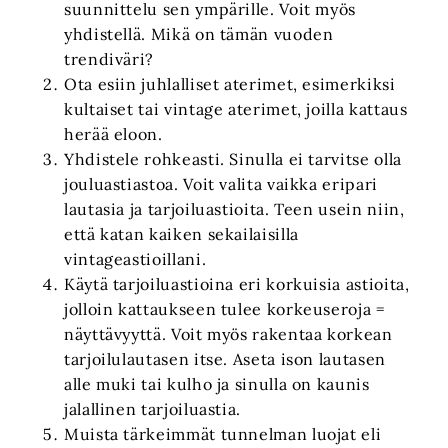
suunnittelu sen ympärille. Voit myös
yhdistellä. Mikä on tämän vuoden
trendiväri?
Ota esiin juhlalliset aterimet, esimerkiksi
kultaiset tai vintage aterimet, joilla kattaus
herää eloon.
Yhdistele rohkeasti. Sinulla ei tarvitse olla
jouluastiastoa. Voit valita vaikka eripari
lautasia ja tarjoiluastioita. Teen usein niin,
että katan kaiken sekailaisilla
vintageastioillani.
Käytä tarjoiluastioina eri korkuisia astioita,
jolloin kattaukseen tulee korkeuseroja =
näyttävyyttä. Voit myös rakentaa korkean
tarjoilulautasen itse. Aseta ison lautasen
alle muki tai kulho ja sinulla on kaunis
jalallinen tarjoiluastia.
Muista tärkeimmät tunnelman luojat eli