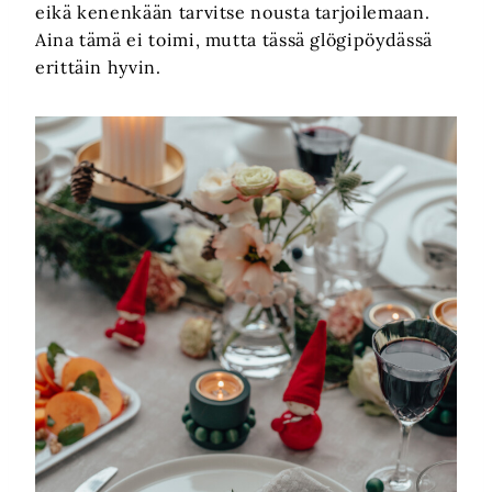
eikä kenenkään tarvitse nousta tarjoilemaan.
Aina tämä ei toimi, mutta tässä glögipöydässä
erittäin hyvin.