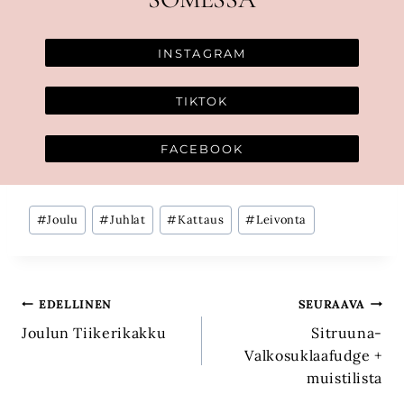
INSTAGRAM
TIKTOK
FACEBOOK
Avainsanat:
#
Joulu
#
Juhlat
#
Kattaus
#
Leivonta
Artikkelien
EDELLINEN
SEURAAVA
Joulun Tiikerikakku
Sitruuna-
selaus
Valkosuklaafudge +
muistilista