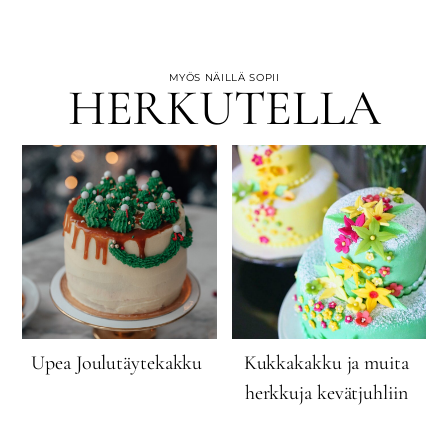
MYÖS NÄILLÄ SOPII
HERKUTELLA
Upea Joulutäytekakku
Kukkakakku ja muita
herkkuja kevätjuhliin