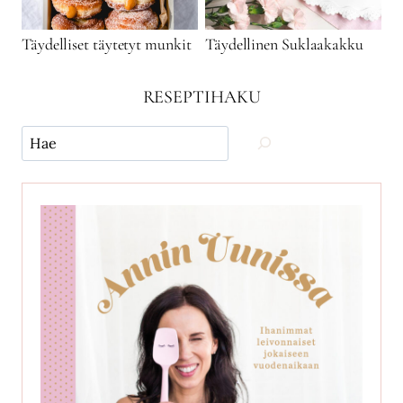
Täydelliset täytetyt munkit
Täydellinen Suklaakakku
RESEPTIHAKU
Käytä
hakua
ja
etsi
reseptejä