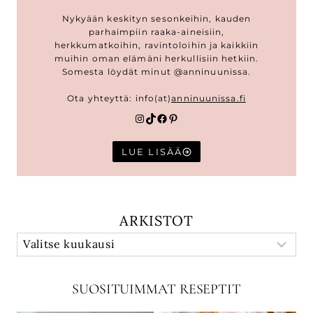
Nykyään keskityn sesonkeihin, kauden
parhaimpiin raaka-aineisiin,
herkkumatkoihin, ravintoloihin ja kaikkiin
muihin oman elämäni herkullisiin hetkiin.
Somesta löydät minut @anninuunissa.
Ota yhteyttä: info(at)
anninuunissa.fi
Instagram
TikTok
Facebook
Pinterest
LUE LISÄÄ
ARKISTOT
SUOSITUIMMAT RESEPTIT