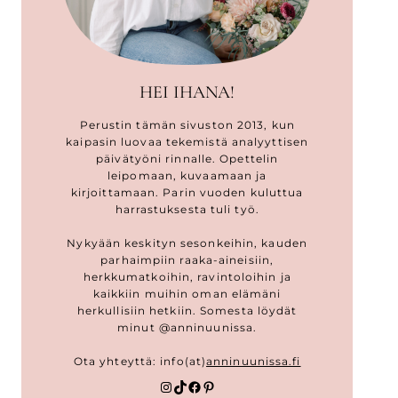
HEI IHANA!
Perustin tämän sivuston 2013, kun
kaipasin luovaa tekemistä analyyttisen
päivätyöni rinnalle. Opettelin
leipomaan, kuvaamaan ja
kirjoittamaan. Parin vuoden kuluttua
harrastuksesta tuli työ.
Nykyään keskityn sesonkeihin, kauden
parhaimpiin raaka-aineisiin,
herkkumatkoihin, ravintoloihin ja
kaikkiin muihin oman elämäni
herkullisiin hetkiin. Somesta löydät
minut @anninuunissa.
Ota yhteyttä: info(at)
anninuunissa.fi
Instagram
TikTok
Facebook
Pinterest