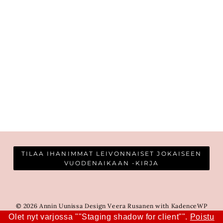
TILAA IHANIMMAT LEIVONNAISET JOKAISEEN
VUODENAIKAAN -KIRJA
© 2026 Annin Uunissa Design Veera Rusanen with KadenceWP
Olet nyt varjossa ""Staging shadow for client"".
Poistu