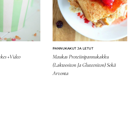
PANNUKAKUT JA LETUT
akes +video
Maukas Proteiinipannukakku
(Laktoositon Ja Gluteeniton) Sekä
Arvonta