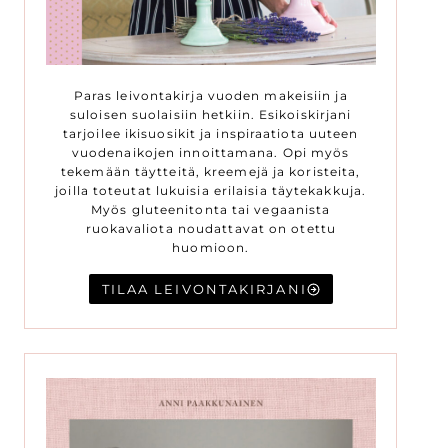
Paras leivontakirja vuoden makeisiin ja
suloisen suolaisiin hetkiin. Esikoiskirjani
tarjoilee ikisuosikit ja inspiraatiota uuteen
vuodenaikojen innoittamana. Opi myös
tekemään täytteitä, kreemejä ja koristeita,
joilla toteutat lukuisia erilaisia täytekakkuja.
Myös gluteenitonta tai vegaanista
ruokavaliota noudattavat on otettu
huomioon.
TILAA LEIVONTAKIRJANI