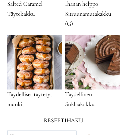
Salted Caramel
Ihanan helppo
Täytekakku
Sitruunamutakakku
(G)
Täydelliset täytetyt
Täydellinen
munkit
Suklaakakku
RESEPTIHAKU
Käytä