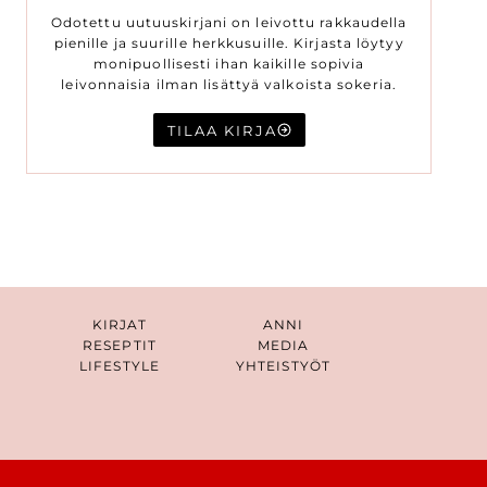
Odotettu uutuuskirjani on leivottu rakkaudella
pienille ja suurille herkkusuille. Kirjasta löytyy
monipuollisesti ihan kaikille sopivia
leivonnaisia ilman lisättyä valkoista sokeria.
TILAA KIRJA
KIRJAT
ANNI
RESEPTIT
MEDIA
LIFESTYLE
YHTEISTYÖT