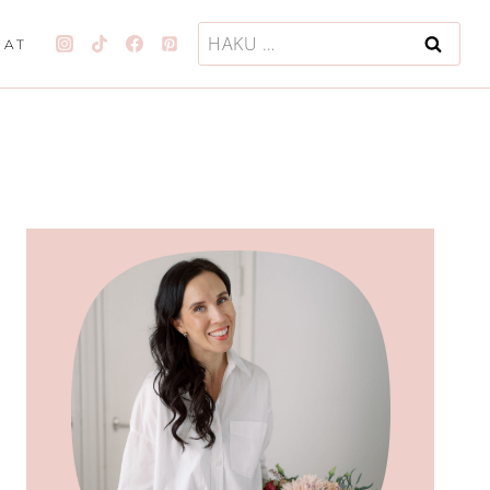
Haku:
JAT