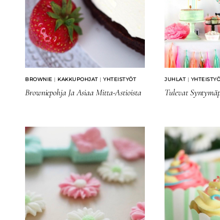
BROWNIE
|
KAKKUPOHJAT
|
YHTEISTYÖT
JUHLAT
|
YHTEISTY
Browniepohja Ja Asiaa Mitta-Astioista
Tulevat Syntymäp