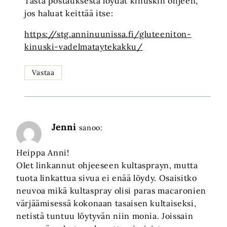
Tästä postauksesta löydät kinuskin ohjeen,
jos haluat keittää itse:
https://stg.anninuunissa.fi/gluteeniton-
kinuski-vadelmataytekakku/
Vastaa
Jenni
sanoo:
Heippa Anni!
Olet linkannut ohjeeseen kultasprayn, mutta
tuota linkattua sivua ei enää löydy. Osaisitko
neuvoa mikä kultaspray olisi paras macaronien
värjäämisessä kokonaan tasaisen kultaiseksi,
netistä tuntuu löytyvän niin monia. Joissain