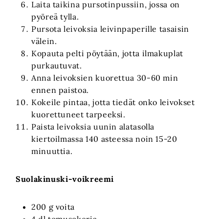
Laita taikina pursotinpussiin, jossa on
pyöreä tylla.
Pursota leivoksia leivinpaperille tasaisin
välein.
Kopauta pelti pöytään, jotta ilmakuplat
purkautuvat.
Anna leivoksien kuorettua 30-60 min
ennen paistoa.
Kokeile pintaa, jotta tiedät onko leivokset
kuorettuneet tarpeeksi.
Paista leivoksia uunin alatasolla
kiertoilmassa 140 asteessa noin 15-20
minuuttia.
Suolakinuski-voikreemi
200 g voita