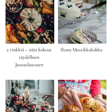
5 vinkkiä – näin kokoat
Ihana Mustikkakakku
täydellisen
Juustolautasen