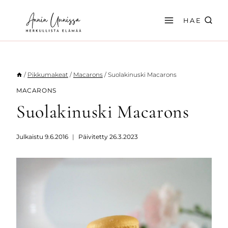
Siirry
sisältöön
HAE
/
Pikkumakeat
/
Macarons
/
Suolakinuski Macarons
MACARONS
Suolakinuski Macarons
Julkaistu
9.6.2016
Päivitetty
26.3.2023