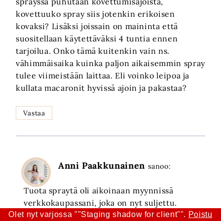
sprayssä puhutaan kovettumisajoista,
kovettuuko spray siis jotenkin erikoisen
kovaksi? Lisäksi joissain on maininta että
suositellaan käytettäväksi 4 tuntia ennen
tarjoilua. Onko tämä kuitenkin vain ns.
vähimmäisaika kuinka paljon aikaisemmin spray
tulee viimeistään laittaa. Eli voinko leipoa ja
kullata macaronit hyvissä ajoin ja pakastaa?
Vastaa
Anni Paakkunainen
sanoo:
Tuota spraytä oli aikoinaan myynnissä
verkkokaupassani, joka on nyt suljettu.
Olet nyt varjossa ""Staging shadow for client"".
Poistu
Parhaiten saat vastauksia sprayn valintaan ja