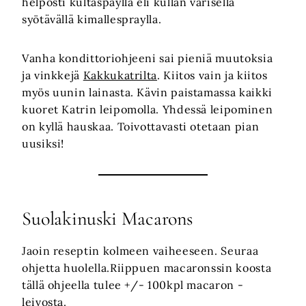
helposti kultaspaylla eli kullan värisellä
syötävällä kimallespraylla.
Vanha kondittoriohjeeni sai pieniä muutoksia
ja vinkkejä
Kakkukatrilta
. Kiitos vain ja kiitos
myös uunin lainasta. Kävin paistamassa kaikki
kuoret Katrin leipomolla. Yhdessä leipominen
on kyllä hauskaa. Toivottavasti otetaan pian
uusiksi!
Suolakinuski Macarons
Jaoin reseptin kolmeen vaiheeseen. Seuraa
ohjetta huolella.Riippuen macaronssin koosta
tällä ohjeella tulee +/- 100kpl macaron -
leivosta.