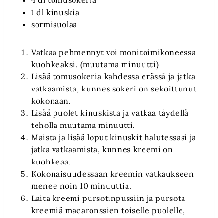
4 dl tomusokeria
1 dl kinuskia
sormisuolaa
Vatkaa pehmennyt voi monitoimikoneessa
kuohkeaksi. (muutama minuutti)
Lisää tomusokeria kahdessa erässä ja jatka
vatkaamista, kunnes sokeri on sekoittunut
kokonaan.
Lisää puolet kinuskista ja vatkaa täydellä
teholla muutama minuutti.
Maista ja lisää loput kinuskit halutessasi ja
jatka vatkaamista, kunnes kreemi on
kuohkeaa.
Kokonaisuudessaan kreemin vatkaukseen
menee noin 10 minuuttia.
Laita kreemi pursotinpussiin ja pursota
kreemiä macaronssien toiselle puolelle,