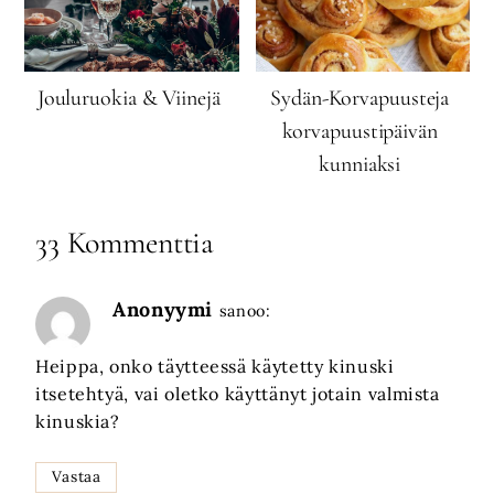
Jouluruokia & Viinejä
Sydän-Korvapuusteja
korvapuustipäivän
kunniaksi
33 Kommenttia
Anonyymi
sanoo:
Heippa, onko täytteessä käytetty kinuski
itsetehtyä, vai oletko käyttänyt jotain valmista
kinuskia?
Vastaa