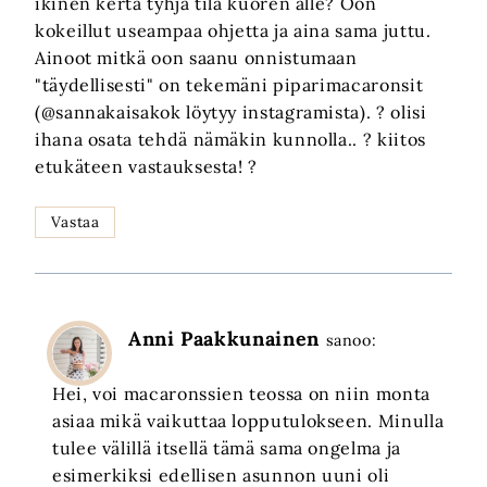
ikinen kerta tyhjä tila kuoren alle? Oon
kokeillut useampaa ohjetta ja aina sama juttu.
Ainoot mitkä oon saanu onnistumaan
"täydellisesti" on tekemäni piparimacaronsit
(@sannakaisakok löytyy instagramista). ? olisi
ihana osata tehdä nämäkin kunnolla.. ? kiitos
etukäteen vastauksesta! ?
Vastaa
Anni Paakkunainen
sanoo:
Hei, voi macaronssien teossa on niin monta
asiaa mikä vaikuttaa lopputulokseen. Minulla
tulee välillä itsellä tämä sama ongelma ja
esimerkiksi edellisen asunnon uuni oli