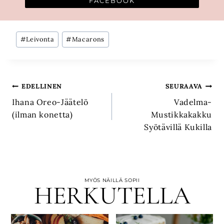
FACEBOOK
Avainsanat:
#
Leivonta
#
Macarons
Artikkelien
EDELLINEN
SEURAAVA
Ihana Oreo-Jäätelö
Vadelma-
selaus
(ilman konetta)
Mustikkakakku
Syötävillä Kukilla
MYÖS NÄILLÄ SOPII
HERKUTELLA