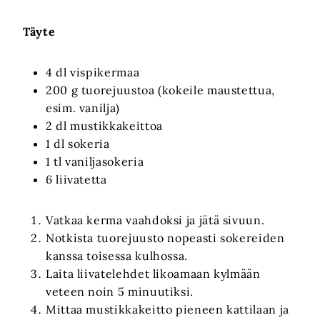
Täyte
4 dl vispikermaa
200 g tuorejuustoa (kokeile maustettua,
esim. vanilja)
2 dl mustikkakeittoa
1 dl sokeria
1 tl vaniljasokeria
6 liivatetta
Vatkaa kerma vaahdoksi ja jätä sivuun.
Notkista tuorejuusto nopeasti sokereiden
kanssa toisessa kulhossa.
Laita liivatelehdet likoamaan kylmään
veteen noin 5 minuutiksi.
Mittaa mustikkakeitto pieneen kattilaan ja