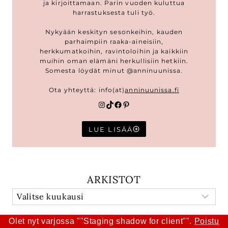
ja kirjoittamaan. Parin vuoden kuluttua
harrastuksesta tuli työ.
Nykyään keskityn sesonkeihin, kauden
parhaimpiin raaka-aineisiin,
herkkumatkoihin, ravintoloihin ja kaikkiin
muihin oman elämäni herkullisiin hetkiin.
Somesta löydät minut @anninuunissa.
Ota yhteyttä: info(at)
anninuunissa.fi
Instagram
TikTok
Facebook
Pinterest
LUE LISÄÄ
ARKISTOT
Olet nyt varjossa ""Staging shadow for client"".
Poistu