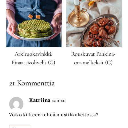
Arkiruokavinkki:
Rouskuvat Pähkinä-
Pinaattivohvelit (G)
caramelkeksit (G)
21 Kommenttia
Katriina
sanoo:
Voiko kiilteen tehdä mustikkakeitosta?