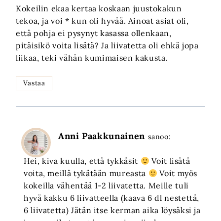
Kokeilin ekaa kertaa koskaan juustokakun
tekoa, ja voi * kun oli hyvää. Ainoat asiat oli,
että pohja ei pysynyt kasassa ollenkaan,
pitäisikö voita lisätä? Ja liivatetta oli ehkä jopa
liikaa, teki vähän kumimaisen kakusta.
Vastaa
Anni Paakkunainen
sanoo:
Hei, kiva kuulla, että tykkäsit
Voit lisätä
voita, meillä tykätään mureasta
Voit myös
kokeilla vähentää 1-2 liivatetta. Meille tuli
hyvä kakku 6 liivatteella (kaava 6 dl nestettä,
6 liivatetta) Jätän itse kerman aika löysäksi ja