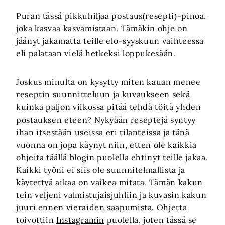
Puran tässä pikkuhiljaa postaus(resepti)-pinoa,
joka kasvaa kasvamistaan. Tämäkin ohje on
jäänyt jakamatta teille elo-syyskuun vaihteessa
eli palataan vielä hetkeksi loppukesään.
Joskus minulta on kysytty miten kauan menee
reseptin suunnitteluun ja kuvaukseen sekä
kuinka paljon viikossa pitää tehdä töitä yhden
postauksen eteen? Nykyään reseptejä syntyy
ihan itsestään useissa eri tilanteissa ja tänä
vuonna on jopa käynyt niin, etten ole kaikkia
ohjeita täällä blogin puolella ehtinyt teille jakaa.
Kaikki työni ei siis ole suunnitelmallista ja
käytettyä aikaa on vaikea mitata. Tämän kakun
tein veljeni valmistujaisjuhliin ja kuvasin kakun
juuri ennen vieraiden saapumista. Ohjetta
toivottiin
Instagramin
puolella, joten tässä se