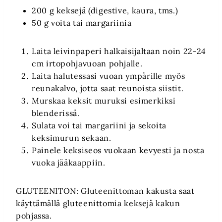
200 g keksejä (digestive, kaura, tms.)
50 g voita tai margariinia
Laita leivinpaperi halkaisijaltaan noin 22-24
cm irtopohjavuoan pohjalle.
Laita halutessasi vuoan ympärille myös
reunakalvo, jotta saat reunoista siistit.
Murskaa keksit muruksi esimerkiksi
blenderissä.
Sulata voi tai margariini ja sekoita
keksimurun sekaan.
Painele keksiseos vuokaan kevyesti ja nosta
vuoka jääkaappiin.
GLUTEENITON: Gluteenittoman kakusta saat
käyttämällä gluteenittomia keksejä kakun
pohjassa.