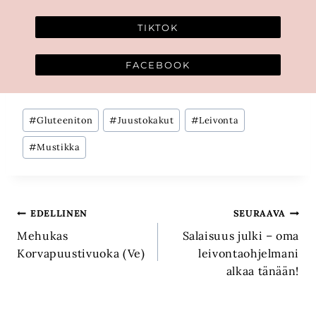
TIKTOK
FACEBOOK
Avainsanat:
#
Gluteeniton
#
Juustokakut
#
Leivonta
#
Mustikka
Artikkelien
EDELLINEN
SEURAAVA
Mehukas
Salaisuus julki – oma
selaus
Korvapuustivuoka (Ve)
leivontaohjelmani
alkaa tänään!