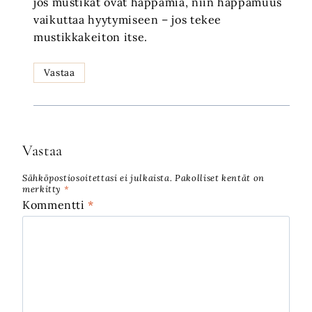
jos mustikat ovat happamia, niin happamuus
vaikuttaa hyytymiseen – jos tekee
mustikkakeiton itse.
Vastaa
Vastaa
Sähköpostiosoitettasi ei julkaista.
Pakolliset kentät on
merkitty
*
Kommentti
*