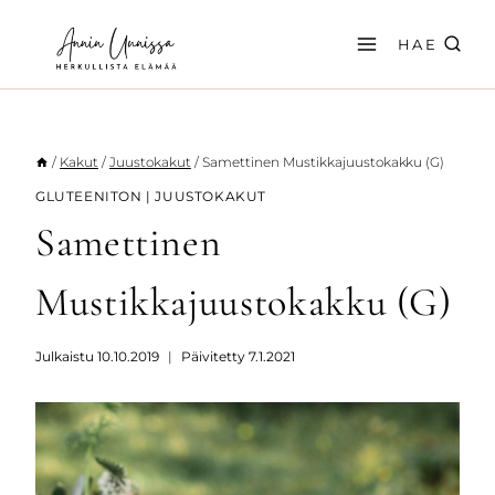
Siirry
sisältöön
HAE
/
Kakut
/
Juustokakut
/
Samettinen Mustikkajuustokakku (G)
GLUTEENITON
|
JUUSTOKAKUT
Samettinen
Mustikkajuustokakku (G)
Julkaistu
10.10.2019
Päivitetty
7.1.2021