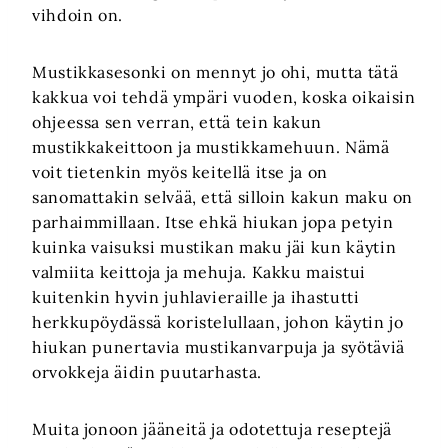
vihdoin on.
Mustikkasesonki on mennyt jo ohi, mutta tätä
kakkua voi tehdä ympäri vuoden, koska oikaisin
ohjeessa sen verran, että tein kakun
mustikkakeittoon ja mustikkamehuun. Nämä
voit tietenkin myös keitellä itse ja on
sanomattakin selvää, että silloin kakun maku on
parhaimmillaan. Itse ehkä hiukan jopa petyin
kuinka vaisuksi mustikan maku jäi kun käytin
valmiita keittoja ja mehuja. Kakku maistui
kuitenkin hyvin juhlavieraille ja ihastutti
herkkupöydässä koristelullaan, johon käytin jo
hiukan punertavia mustikanvarpuja ja syötäviä
orvokkeja äidin puutarhasta.
Muita jonoon jääneitä ja odotettuja reseptejä