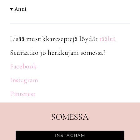
♥ Anni
Lisää mustikkareseptejä löydät
täältä
.
Seuraatko jo herkkujani somessa?
Facebook
Instagram
Pinterest
SOMESSA
INSTAGRAM