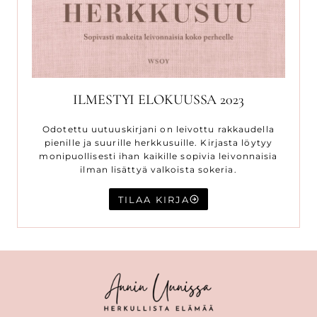
ILMESTYI ELOKUUSSA 2023
Odotettu uutuuskirjani on leivottu rakkaudella
pienille ja suurille herkkusuille. Kirjasta löytyy
monipuollisesti ihan kaikille sopivia leivonnaisia
ilman lisättyä valkoista sokeria.
TILAA KIRJA