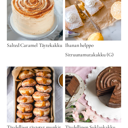
Salted Caramel Täytekakku
Ihanan helppo
Sitruunamutakakku (G)
Täydelliset täytetyt munkit
Täydellinen Suklaakakku