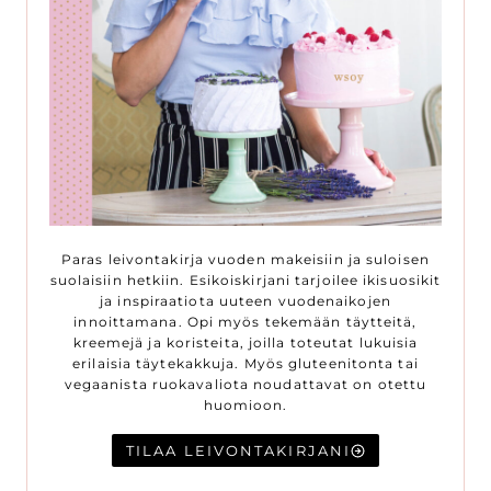
Paras leivontakirja vuoden makeisiin ja suloisen
suolaisiin hetkiin. Esikoiskirjani tarjoilee ikisuosikit
ja inspiraatiota uuteen vuodenaikojen
innoittamana. Opi myös tekemään täytteitä,
kreemejä ja koristeita, joilla toteutat lukuisia
erilaisia täytekakkuja. Myös gluteenitonta tai
vegaanista ruokavaliota noudattavat on otettu
huomioon.
TILAA LEIVONTAKIRJANI