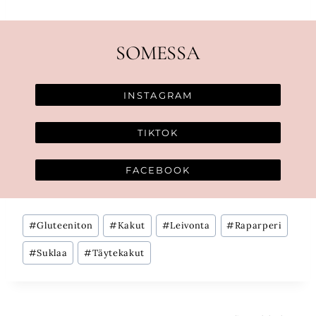
SOMESSA
INSTAGRAM
TIKTOK
FACEBOOK
Avainsanat:
#
Gluteeniton
#
Kakut
#
Leivonta
#
Raparperi
#
Suklaa
#
Täytekakut