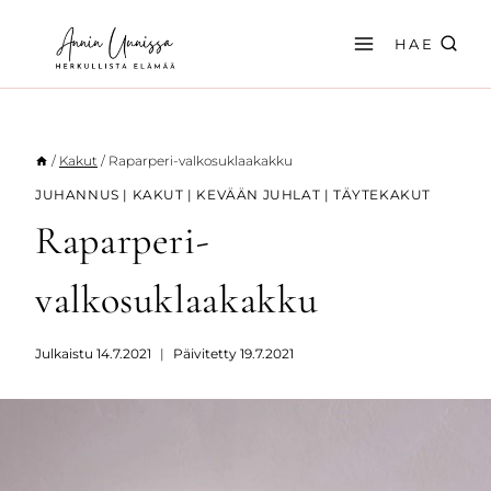
Siirry
sisältöön
HAE
/
Kakut
/
Raparperi-valkosuklaakakku
JUHANNUS
|
KAKUT
|
KEVÄÄN JUHLAT
|
TÄYTEKAKUT
Raparperi-
valkosuklaakakku
Julkaistu
14.7.2021
Päivitetty
19.7.2021