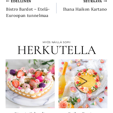
Artikkelien
EDELLINEN
SEURAAVA
Bistro Bardot – Etelä-
Ihana Haikon Kartano
selaus
Euroopan tunnelmaa
MYÖS NÄILLÄ SOPII
HERKUTELLA