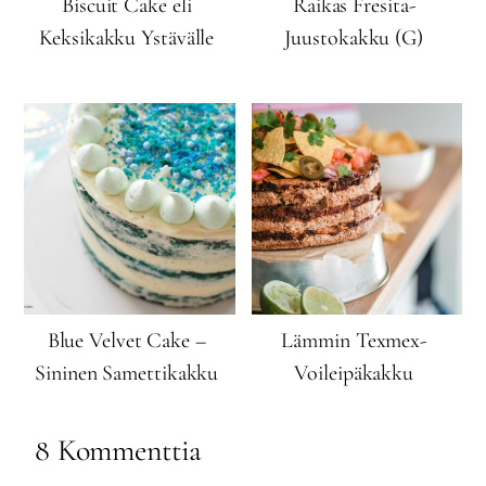
Biscuit Cake eli
Raikas Fresita-
Keksikakku Ystävälle
Juustokakku (G)
Blue Velvet Cake –
Lämmin Texmex-
Sininen Samettikakku
Voileipäkakku
8 Kommenttia