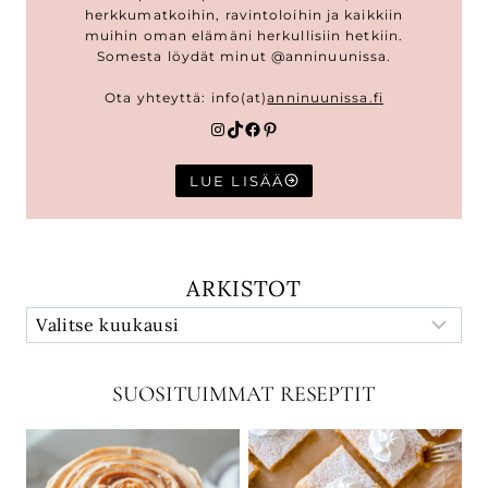
herkkumatkoihin, ravintoloihin ja kaikkiin
muihin oman elämäni herkullisiin hetkiin.
Somesta löydät minut @anninuunissa.
Ota yhteyttä: info(at)
anninuunissa.fi
Instagram
TikTok
Facebook
Pinterest
LUE LISÄÄ
ARKISTOT
SUOSITUIMMAT RESEPTIT