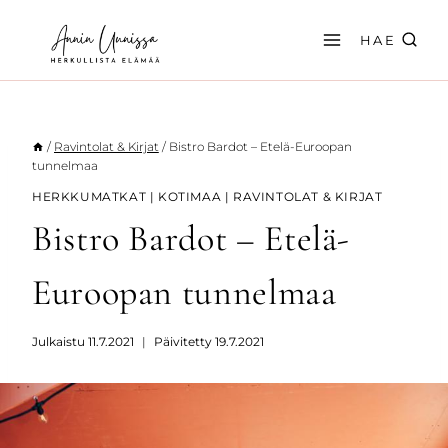
Siirry
sisältöön
HAE
/
Ravintolat & Kirjat
/
Bistro Bardot – Etelä-Euroopan
tunnelmaa
HERKKUMATKAT
|
KOTIMAA
|
RAVINTOLAT & KIRJAT
Bistro Bardot – Etelä-
Euroopan tunnelmaa
Julkaistu
11.7.2021
Päivitetty
19.7.2021