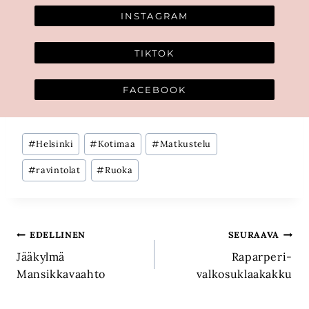
INSTAGRAM
TIKTOK
FACEBOOK
Avainsanat:
#
Helsinki
#
Kotimaa
#
Matkustelu
#
ravintolat
#
Ruoka
Artikkelien
EDELLINEN
SEURAAVA
Jääkylmä
Raparperi-
selaus
Mansikkavaahto
valkosuklaakakku