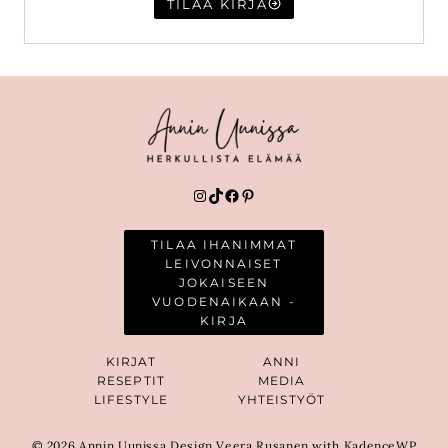
TILAA KIRJA
Instagram
TikTok
Facebook
Pinterest
TILAA IHANIMMAT
LEIVONNAISET
JOKAISEEN
VUODENAIKAAN -
KIRJA
KIRJAT
ANNI
RESEPTIT
MEDIA
LIFESTYLE
YHTEISTYÖT
© 2026 Annin Uunissa Design Veera Rusanen with KadenceWP