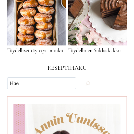
Täydelliset täytetyt munkit
Täydellinen Suklaakakku
RESEPTIHAKU
Käytä
hakua
ja
etsi
reseptejä