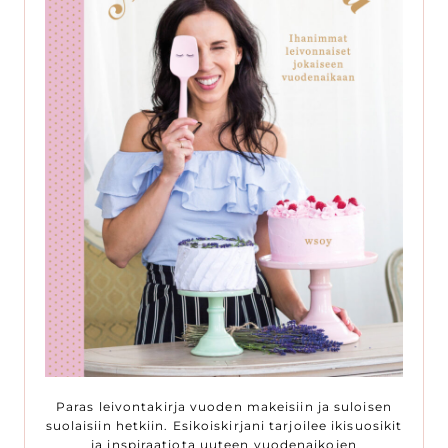
Paras leivontakirja vuoden makeisiin ja suloisen
suolaisiin hetkiin. Esikoiskirjani tarjoilee ikisuosikit
ja inspiraatiota uuteen vuodenaikojen