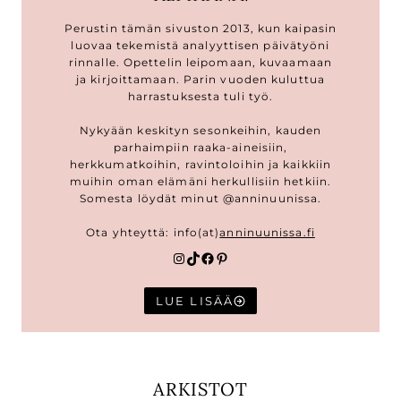
Perustin tämän sivuston 2013, kun kaipasin
luovaa tekemistä analyyttisen päivätyöni
rinnalle. Opettelin leipomaan, kuvaamaan
ja kirjoittamaan. Parin vuoden kuluttua
harrastuksesta tuli työ.
Nykyään keskityn sesonkeihin, kauden
parhaimpiin raaka-aineisiin,
herkkumatkoihin, ravintoloihin ja kaikkiin
muihin oman elämäni herkullisiin hetkiin.
Somesta löydät minut @anninuunissa.
Ota yhteyttä: info(at)
anninuunissa.fi
Instagram
TikTok
Facebook
Pinterest
LUE LISÄÄ
ARKISTOT