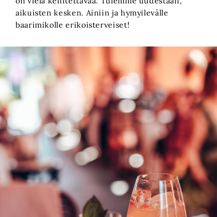
on vielä kehitettävää. Tulemme uudestaan,
aikuisten kesken. Ainiin ja hymyilevälle
baarimikolle erikoisterveiset!