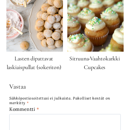
Lasten dipattavat
Sitruuna-Vaahtokarkki
laskiaispullat (sokeriton)
Cupcakes
Vastaa
Sähköpostiosoitettasi ei julkaista.
Pakolliset kentät on
merkitty
*
Kommentti
*