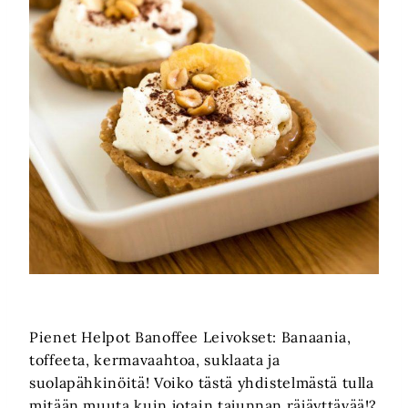
Pienet Helpot Banoffee Leivokset: Banaania,
toffeeta, kermavaahtoa, suklaata ja
suolapähkinöitä! Voiko tästä yhdistelmästä tulla
mitään muuta kuin jotain tajunnan räjäyttävää!?