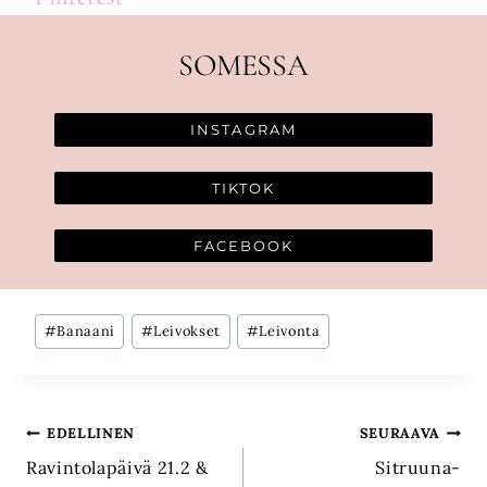
SOMESSA
INSTAGRAM
TIKTOK
FACEBOOK
Avainsanat:
#
Banaani
#
Leivokset
#
Leivonta
Artikkelien
EDELLINEN
SEURAAVA
Ravintolapäivä 21.2 &
Sitruuna-
selaus