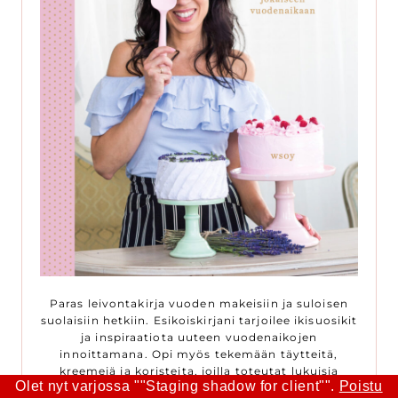
Paras leivontakirja vuoden makeisiin ja suloisen
suolaisiin hetkiin. Esikoiskirjani tarjoilee ikisuosikit
ja inspiraatiota uuteen vuodenaikojen
innoittamana. Opi myös tekemään täytteitä,
kreemejä ja koristeita, joilla toteutat lukuisia
Olet nyt varjossa ""Staging shadow for client"".
Poistu
erilaisia täytekakkuja. Myös gluteenitonta tai