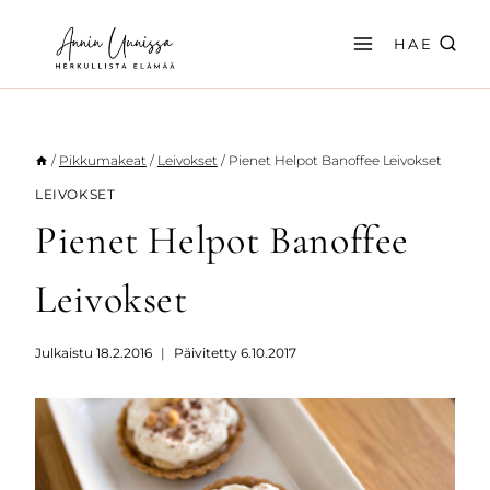
Siirry
sisältöön
HAE
/
Pikkumakeat
/
Leivokset
/
Pienet Helpot Banoffee Leivokset
LEIVOKSET
Pienet Helpot Banoffee
Leivokset
Julkaistu
18.2.2016
Päivitetty
6.10.2017