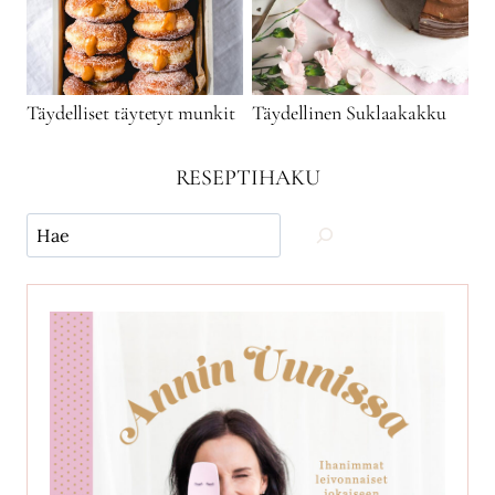
Täydelliset täytetyt munkit
Täydellinen Suklaakakku
RESEPTIHAKU
Käytä
hakua
ja
etsi
reseptejä