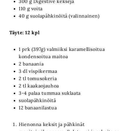
300 g Digestive keksejä
110 g voita
40 g suolapähkinöitä (valinnainen)
Täyte: 12 kpl
1 prk (397g) valmiiksi karamellisoitua
kondensoitua maitoa
2 banaania
3 dl vispikermaa
2 tl tomusokeria
2 tl kaakaojauhoa
3-4 palaa tummaa suklaata
suolapähkinöitä
12 banaanilastua
Hienonna keksit ja pähkinät