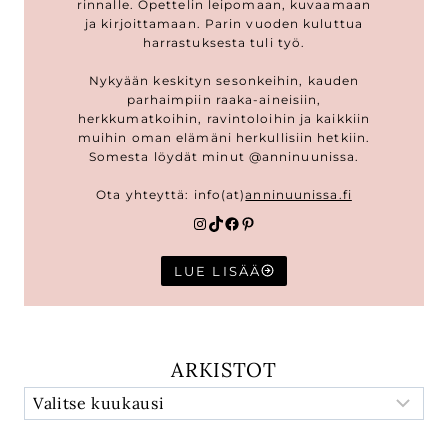
rinnalle. Opettelin leipomaan, kuvaamaan
ja kirjoittamaan. Parin vuoden kuluttua
harrastuksesta tuli työ.
Nykyään keskityn sesonkeihin, kauden
parhaimpiin raaka-aineisiin,
herkkumatkoihin, ravintoloihin ja kaikkiin
muihin oman elämäni herkullisiin hetkiin.
Somesta löydät minut @anninuunissa.
Ota yhteyttä: info(at)
anninuunissa.fi
Instagram
TikTok
Facebook
Pinterest
LUE LISÄÄ
ARKISTOT