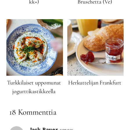
kk+)
Bruschetta (Ve)
Turkkilaiset uppomunat
Herkuttelijan Frankfurt
jogurttikastikkeella
18 Kommenttia
Jack Bauer
sanoo: