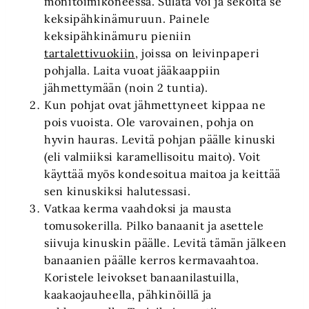
monitoimikoneessa. Sulata voi ja sekoita se
keksipähkinämuruun. Painele
keksipähkinämuru pieniin
tartalettivuokiin
, joissa on leivinpaperi
pohjalla. Laita vuoat jääkaappiin
jähmettymään (noin 2 tuntia).
Kun pohjat ovat jähmettyneet kippaa ne
pois vuoista. Ole varovainen, pohja on
hyvin hauras. Levitä pohjan päälle kinuski
(eli valmiiksi karamellisoitu maito). Voit
käyttää myös kondesoitua maitoa ja keittää
sen kinuskiksi halutessasi.
Vatkaa kerma vaahdoksi ja mausta
tomusokerilla. Pilko banaanit ja asettele
siivuja kinuskin päälle. Levitä tämän jälkeen
banaanien päälle kerros kermavaahtoa.
Koristele leivokset banaanilastuilla,
kaakaojauheella, pähkinöillä ja