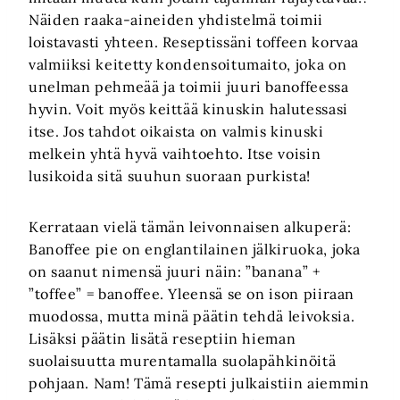
Näiden raaka-aineiden yhdistelmä toimii
loistavasti yhteen. Reseptissäni toffeen korvaa
valmiiksi keitetty kondensoitumaito, joka on
unelman pehmeää ja toimii juuri banoffeessa
hyvin. Voit myös keittää kinuskin halutessasi
itse. Jos tahdot oikaista on valmis kinuski
melkein yhtä hyvä vaihtoehto. Itse voisin
lusikoida sitä suuhun suoraan purkista!
Kerrataan vielä tämän leivonnaisen alkuperä:
Banoffee pie on englantilainen jälkiruoka, joka
on saanut nimensä juuri näin: ”banana” +
”toffee” = banoffee. Yleensä se on ison piiraan
muodossa, mutta minä päätin tehdä leivoksia.
Lisäksi päätin lisätä reseptiin hieman
suolaisuutta murentamalla suolapähkinöitä
pohjaan. Nam! Tämä resepti julkaistiin aiemmin