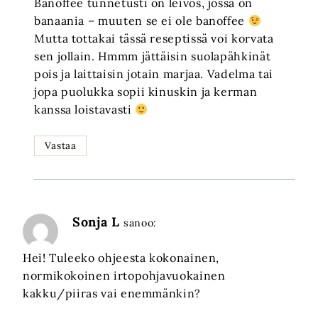
Banoffee tunnetusti on leivos, jossa on
banaania – muuten se ei ole banoffee
Mutta tottakai tässä reseptissä voi korvata
sen jollain. Hmmm jättäisin suolapähkinät
pois ja laittaisin jotain marjaa. Vadelma tai
jopa puolukka sopii kinuskin ja kerman
kanssa loistavasti
Vastaa
Sonja L
sanoo:
Hei! Tuleeko ohjeesta kokonainen,
normikokoinen irtopohjavuokainen
kakku/piiras vai enemmänkin?