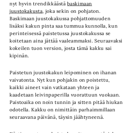
nyt hyvin trendikkäästä
baskimaan
juustokakusta
, joka sekin on pohjaton.
Baskimaan juustokakussa pohjattomuuden
lisäksi kakun pinta saa tummua kunnolla, kun
perinteisessä paistetussa juustokakussa se
koitetaan aina jättää vaaleammaksi. Seuraavaksi
kokeilen tuon version, josta tämä kakku sai
kipinän.
Paistetun juustokakun leipominen on ihanan
vaivatonta. Nyt kun pohjakin on poistettu,
kaikki aineet vain vatkataan yhteen ja
kaadetaan leivinpaperilla vuorattuun vuokaan.
Paistoaika on noin tunnin ja sitten pitää hiukan
odotella. Kakku on nimittäin parhaimmillaan
seuraavana päivänä, täysin jäähtyneenä.