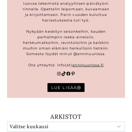
luovaa tekemistä analyyttisen päivätyöni
rinnalle. Opettelin leipomaan, kuvaamaan
ja kirjoittamaan. Parin vuoden kuluttua
harrastuksesta tuli työ.
Nykyään keskityn sesonkeihin, kauden
parhaimpiin raaka-aineisiin,
herkkumatkoihin, ravintoloihin ja kaikkiin
muihin oman elämäni herkullisiin hetkiin.
Somesta löydät minut @anninuunissa.
Ota yhteyttä: info(at)
anninuunissa.fi
Instagram
TikTok
Facebook
Pinterest
LUE LISÄÄ
ARKISTOT