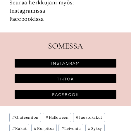
Seuraa herkkujani myös:
Instagramissa
Facebookissa
SOMESSA
INSTAGRAM
TIKTOK
FACEBOOK
Avainsanat:
#
Gluteeniton
#
Halloween
#
Juustokakut
#
Kakut
#
Kurpitsa
#
Leivonta
#
Syksy