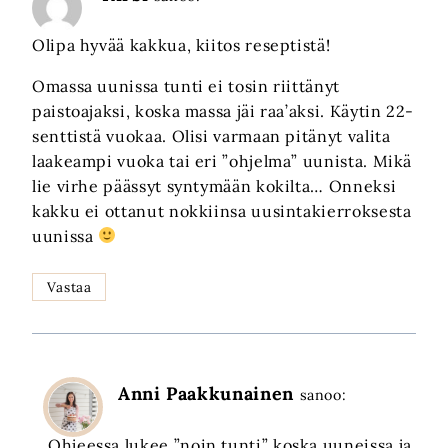
Olipa hyvää kakkua, kiitos reseptistä!
Omassa uunissa tunti ei tosin riittänyt
paistoajaksi, koska massa jäi raa’aksi. Käytin 22-
senttistä vuokaa. Olisi varmaan pitänyt valita
laakeampi vuoka tai eri ”ohjelma” uunista. Mikä
lie virhe päässyt syntymään kokilta… Onneksi
kakku ei ottanut nokkiinsa uusintakierroksesta
uunissa
Vastaa
Anni Paakkunainen
sanoo:
Ohjeessa lukee ”noin tunti” koska uuneissa ja