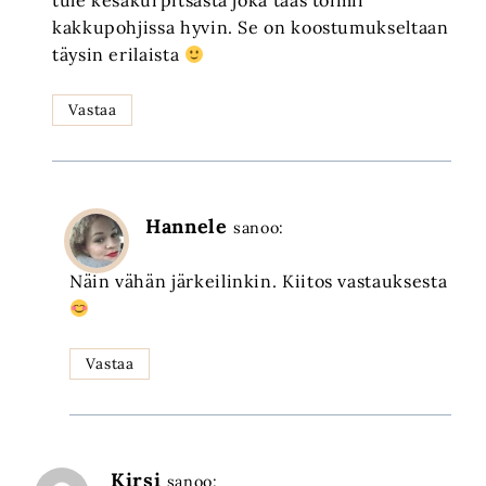
tule kesäkurpitsasta joka taas toimii
kakkupohjissa hyvin. Se on koostumukseltaan
täysin erilaista
Vastaa
Hannele
sanoo:
Näin vähän järkeilinkin. Kiitos vastauksesta
Vastaa
Kirsi
sanoo: