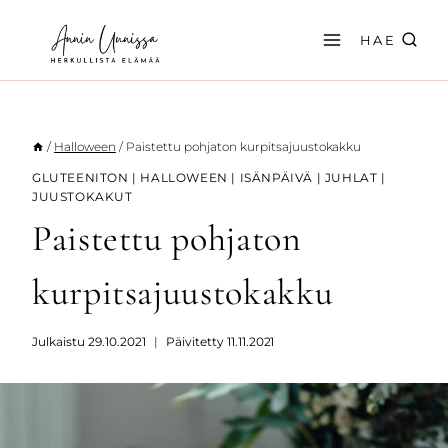
Siirry
sisältöön
HAE
/
Halloween
/
Paistettu pohjaton kurpitsajuustokakku
GLUTEENITON
|
HALLOWEEN
|
ISÄNPÄIVÄ
|
JUHLAT
|
JUUSTOKAKUT
Paistettu pohjaton
kurpitsajuustokakku
Julkaistu
29.10.2021
Päivitetty
11.11.2021