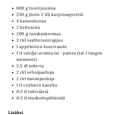
600 g tuorejuustoa
250 g (noin 2 dl) kurpitsapyrettä
4 kananmunaa
2 keltuaista
200 g ranskankermaa
3 rkl vaahterasiirappia
1 appelsiinin kuoriraaste
1 tl vanilja-aromia tai -pastea (tai 1 tangon
siemenet)
2,5 dl sokeria
2 rkl vehnäjauhoja
2 rkl maissijauhoja
1 tl ceylonin kanelia
0,5 tl inkivääriä
0,5 tl muskottipähkinää
Lisäksi