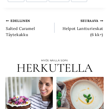
Artikkelien
EDELLINEN
SEURAAVA
Salted Caramel
Helpot Lantturieskat
selaus
Täytekakku
(6 kk+)
MYÖS NÄILLÄ SOPII
HERKUTELLA