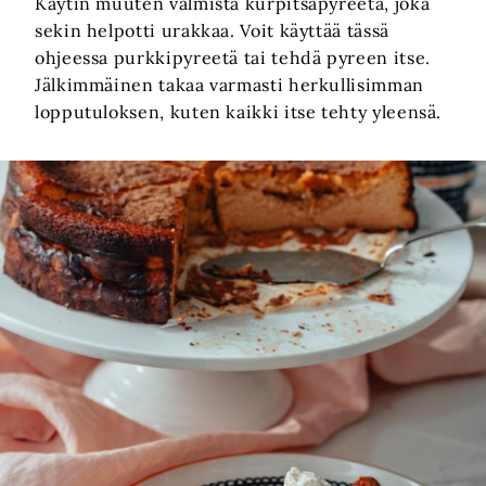
Käytin muuten valmista kurpitsapyreetä, joka
sekin helpotti urakkaa. Voit käyttää tässä
ohjeessa purkkipyreetä tai tehdä pyreen itse.
Jälkimmäinen takaa varmasti herkullisimman
lopputuloksen, kuten kaikki itse tehty yleensä.