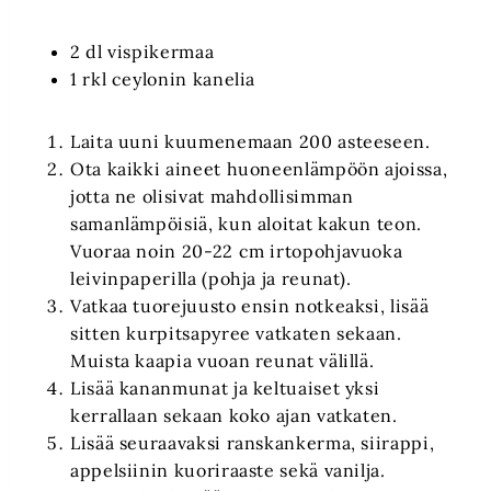
2 dl vispikermaa
1 rkl ceylonin kanelia
Laita uuni kuumenemaan 200 asteeseen.
Ota kaikki aineet huoneenlämpöön ajoissa,
jotta ne olisivat mahdollisimman
samanlämpöisiä, kun aloitat kakun teon.
Vuoraa noin 20-22 cm irtopohjavuoka
leivinpaperilla (pohja ja reunat).
Vatkaa tuorejuusto ensin notkeaksi, lisää
sitten kurpitsapyree vatkaten sekaan.
Muista kaapia vuoan reunat välillä.
Lisää kananmunat ja keltuaiset yksi
kerrallaan sekaan koko ajan vatkaten.
Lisää seuraavaksi ranskankerma, siirappi,
appelsiinin kuoriraaste sekä vanilja.