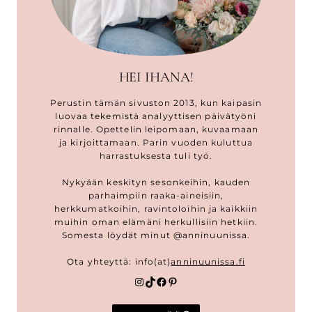
HEI IHANA!
Perustin tämän sivuston 2013, kun kaipasin
luovaa tekemistä analyyttisen päivätyöni
rinnalle. Opettelin leipomaan, kuvaamaan
ja kirjoittamaan. Parin vuoden kuluttua
harrastuksesta tuli työ.
Nykyään keskityn sesonkeihin, kauden
parhaimpiin raaka-aineisiin,
herkkumatkoihin, ravintoloihin ja kaikkiin
muihin oman elämäni herkullisiin hetkiin.
Somesta löydät minut @anninuunissa.
Ota yhteyttä: info(at)
anninuunissa.fi
Instagram
TikTok
Facebook
Pinterest