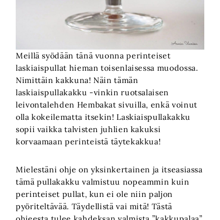
Meillä
syödään tänä vuonna perinteiset
laskiaispullat hieman toisenlaisessa muodossa.
Nimittäin kakkuna! Näin tämän
laskiaispullakakku -vinkin ruotsalaisen
leivontalehden Hembakat sivuilla, enkä voinut
olla kokeilematta itsekin! Laskiaispullakakku
sopii vaikka talvisten juhlien kakuksi
korvaamaan perinteistä täytekakkua!
Mielestäni ohje on yksinkertainen ja itseasiassa
tämä pullakakku valmistuu nopeammin kuin
perinteiset pullat, kun ei ole niin paljon
pyöriteltävää. Täydellistä vai mitä! Tästä
ohjeesta tulee kahdeksan valmista ”kakkupalaa”