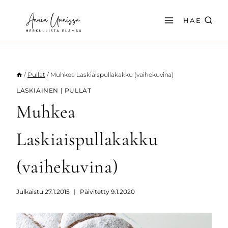
Siirry
sisältöön
HAE
/
Pullat
/
Muhkea Laskiaispullakakku (vaihekuvina)
LASKIAINEN
|
PULLAT
Muhkea
Laskiaispullakakku
(vaihekuvina)
Julkaistu
27.1.2015
Päivitetty
9.1.2020