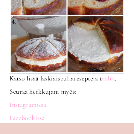
Katso lisää laskiaispullareseptejä
t
äältä
.
Seuraa herkkujani myös:
Instagramissa
Facebookissa