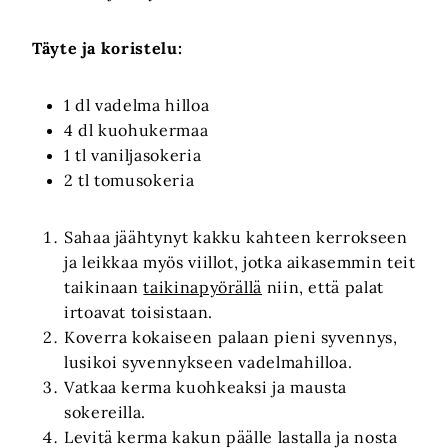
Täyte ja koristelu:
1 dl vadelma hilloa
4 dl kuohukermaa
1 tl vaniljasokeria
2 tl tomusokeria
Sahaa jäähtynyt kakku kahteen kerrokseen
ja leikkaa myös viillot, jotka aikasemmin teit
taikinaan
taikinapyörällä
niin, että palat
irtoavat toisistaan.
Koverra kokaiseen palaan pieni syvennys,
lusikoi syvennykseen vadelmahilloa.
Vatkaa kerma kuohkeaksi ja mausta
sokereilla.
Levitä kerma kakun päälle lastalla ja nosta