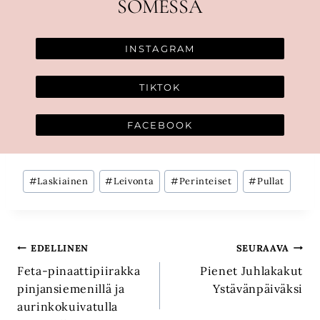
SOMESSA
INSTAGRAM
TIKTOK
FACEBOOK
Avainsanat:
#
Laskiainen
#
Leivonta
#
Perinteiset
#
Pullat
Artikkelien
EDELLINEN
SEURAAVA
Feta-pinaattipiirakka
Pienet Juhlakakut
selaus
pinjansiemenillä ja
Ystävänpäiväksi
aurinkokuivatulla