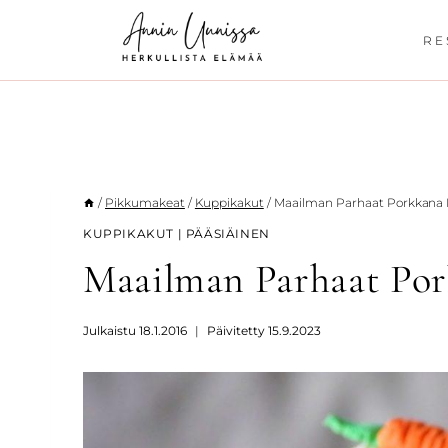
Siirry
sisältöön
RE
/
Pikkumakeat
/
Kuppikakut
/
Maailman Parhaat Porkkana
KUPPIKAKUT
|
PÄÄSIÄINEN
Maailman Parhaat Po
Julkaistu
18.1.2016
Päivitetty
15.9.2023