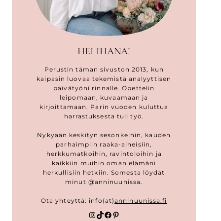
HEI IHANA!
Perustin tämän sivuston 2013, kun
kaipasin luovaa tekemistä analyyttisen
päivätyöni rinnalle. Opettelin
leipomaan, kuvaamaan ja
kirjoittamaan. Parin vuoden kuluttua
harrastuksesta tuli työ.
Nykyään keskityn sesonkeihin, kauden
parhaimpiin raaka-aineisiin,
herkkumatkoihin, ravintoloihin ja
kaikkiin muihin oman elämäni
herkullisiin hetkiin. Somesta löydät
minut @anninuunissa.
Ota yhteyttä: info(at)
anninuunissa.fi
Instagram
TikTok
Facebook
Pinterest