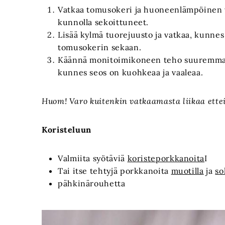
Vatkaa tomusokeri ja huoneenlämpöinen 
kunnolla sekoittuneet.
Lisää kylmä tuorejuusto ja vatkaa, kunnes
tomusokerin sekaan.
Käännä monitoimikoneen teho suuremmalle
kunnes seos on kuohkeaa ja vaaleaa.
Huom! Varo kuitenkin vatkaamasta liikaa ettei
Koristeluun
Valmiita syötäviä
koristeporkkanoita
I
Tai itse tehtyjä porkkanoita
muotilla
ja
so
pähkinärouhetta