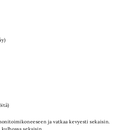
äy)
itä)
 monitoimikoneeseen ja vatkaa kevyesti sekaisin.
 kulhossa sekaisin.