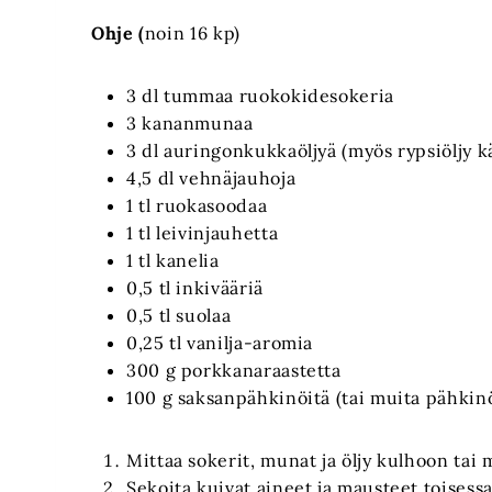
Ohje (
noin 16 kp)
3 dl tummaa ruokokidesokeria
3 kananmunaa
3 dl auringonkukkaöljyä (myös rypsiöljy k
4,5 dl vehnäjauhoja
1 tl ruokasoodaa
1 tl leivinjauhetta
1 tl kanelia
0,5 tl inkivääriä
0,5 tl suolaa
0,25 tl vanilja-aromia
300 g porkkanaraastetta
100 g saksanpähkinöitä (tai muita pähkinö
Mittaa sokerit, munat ja öljy kulhoon tai
Sekoita kuivat aineet ja mausteet toisessa