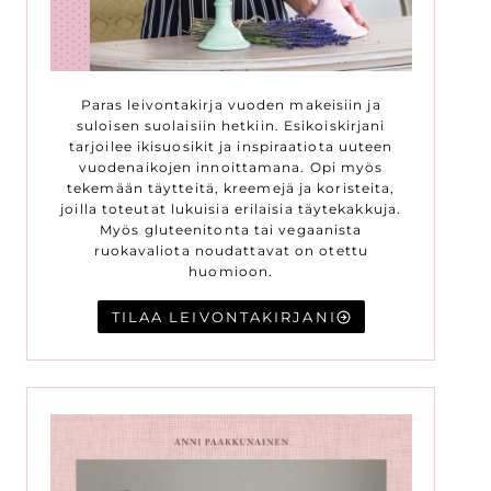
Paras leivontakirja vuoden makeisiin ja
suloisen suolaisiin hetkiin. Esikoiskirjani
tarjoilee ikisuosikit ja inspiraatiota uuteen
vuodenaikojen innoittamana. Opi myös
tekemään täytteitä, kreemejä ja koristeita,
joilla toteutat lukuisia erilaisia täytekakkuja.
Myös gluteenitonta tai vegaanista
ruokavaliota noudattavat on otettu
huomioon.
TILAA LEIVONTAKIRJANI