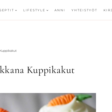
SEPTIT
LIFESTYLE
ANNI
YHTEISTYÖT
KIR
 Kuppikakut
rkkana Kuppikakut