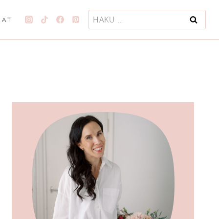
Haku:
JAT