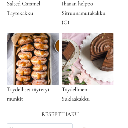
Salted Caramel
Ihanan helppo
Täytekakku
Sitruunamutakakku
(G)
Täydelliset täytetyt
Täydellinen
munkit
Suklaakakku
RESEPTIHAKU
Käytä