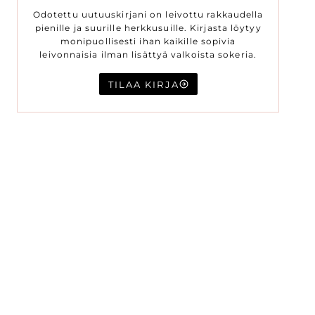
Odotettu uutuuskirjani on leivottu rakkaudella
pienille ja suurille herkkusuille. Kirjasta löytyy
monipuollisesti ihan kaikille sopivia
leivonnaisia ilman lisättyä valkoista sokeria.
TILAA KIRJA