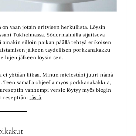
on vaan jotain erityisen herkullista. Löysin
ani Tukholmassa. Södermalmilla sijaitseva
si ainakin silloin paikan päällä tehtyä erikoisen
istamisen jälkeen täydellisen porkkanakakku
eilujen jälkeen löysin sen.
 ei yhtään liikaa. Minun mielestäni juuri nämä
. Teen samalla ohjeella myös porkkanakakkua,
ureseptin vanhempi versio löytyy myös blogin
a reseptiäni
tästä
.
pikakut