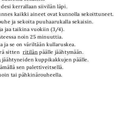
si kerrallaan siivilän läpi.
kunnes kaikki aineet ovat kunnolla sekoittuneet.
uhe ja sekoita puuhaarukalla sekaisin.
ja jaa taikina vuokiin (3/4).
asteessa noin 25 minuuttia.
 ja se on väriltään kullaruskea.
rrä sitten
ritilän
päälle jäähtymään.
ä
jäähtyneiden kuppikakkujen päälle.
mällä sen palettiveitsellä.
oin tai pähkinärouheella.