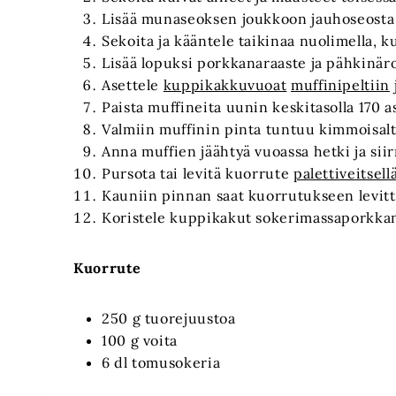
Lisää munaseoksen joukkoon jauhoseosta de
Sekoita ja kääntele taikinaa nuolimella, 
Lisää lopuksi porkkanaraaste ja pähkinäro
Asettele
kuppikakkuvuoat
muffinipeltiin
Paista muffineita uunin keskitasolla 170 
Valmiin muffinin pinta tuntuu kimmoisalta
Anna muffien jäähtyä vuoassa hetki ja sii
Pursota tai levitä kuorrute
palettiveitsell
Kauniin pinnan saat kuorrutukseen levittä
Koristele kuppikakut sokerimassaporkkan
Kuorrute
250 g tuorejuustoa
100 g voita
6 dl tomusokeria