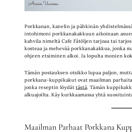
Porkkanan, kanelin ja pähkinän yhdistelmässä 
intohimoni porkkanakakkuun aikoinaan asuess
kahvila nimeltä Cafe Fåtöljen tarjoaa tai tarjo
kosteaa ja mehevää porkkanakakkua, jonka ma
ohjeen etsiminen alkoi. Ja lopulta monien kok
Tämän postauksen otsikko lupaa paljon, mutta
porkkana-kuppikakut ovat maailman parhaita
jonka reseptin löydät
tästä
. Tämän kuppikakk
alkuajoilta. Käy kurkkaamassa yhtä suosituint
Maailman Parhaat Porkkana Kup