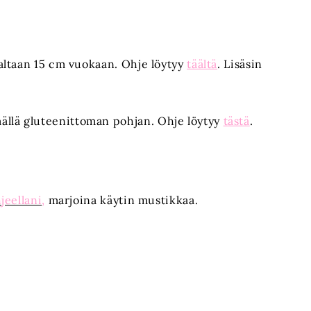
altaan 15 cm vuokaan. Ohje löytyy
täältä
. Lisäsin
lä gluteenittoman pohjan. Ohje löytyy
tästä
.
eellani
,
marjoina käytin mustikkaa.