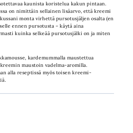
sotettavaa kaunista koristelua kakun pintaan.
sa on nimittäin sellainen lisäarvo, että kreemi
akussani monta virhettä pursotusjäljen osalta (en
aselle ennen pursotusta – käytä aina
rmasti kuinka selkeää pursotusjälki on ja miten
tikkamousse, kardemummalla maustettua
a kreemin maustoin vadelma-aromilla.
aan alla reseptissä myös toisen kreemi-
iä.