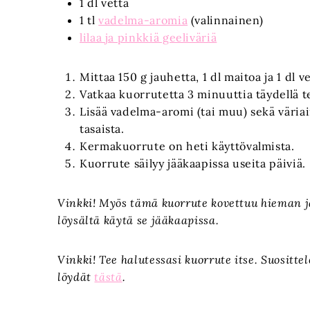
1 dl vettä
1 tl
vadelma-aromia
(valinnainen)
lilaa ja pinkkiä geeliväriä
Mittaa 150 g jauhetta, 1 dl maitoa ja 1 dl 
Vatkaa kuorrutetta 3 minuuttia täydellä t
Lisää vadelma-aromi (tai muu) sekä väriai
tasaista.
Kermakuorrute on heti käyttövalmista.
Kuorrute säilyy jääkaapissa useita päiviä.
Vinkki! Myös tämä kuorrute kovettuu hieman jä
löysältä käytä se jääkaapissa.
Vinkki! Tee halutessasi kuorrute itse. Suositt
löydät
tästä
.