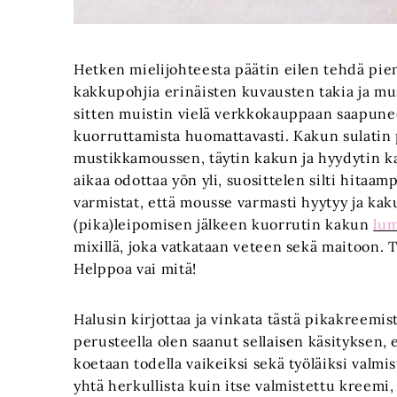
Hetken mielijohteesta päätin eilen tehdä pi
kakkupohjia erinäisten kuvausten takia ja must
sitten muistin vielä verkkokauppaan saapun
kuorruttamista huomattavasti. Kakun sulatin 
mustikkamoussen, täytin kakun ja hyydytin kas
aikaa odottaa yön yli, suosittelen silti hitaa
varmistat, että mousse varmasti hyytyy ja k
(pika)leipomisen jälkeen kuorrutin kakun
lum
mixillä, joka vatkataan veteen sekä maitoon. 
Helppoa vai mitä!
Halusin kirjottaa ja vinkata tästä pikakreemi
perusteella olen saanut sellaisen käsityksen,
koetaan todella vaikeiksi sekä työläiksi valmi
yhtä herkullista kuin itse valmistettu kreemi,