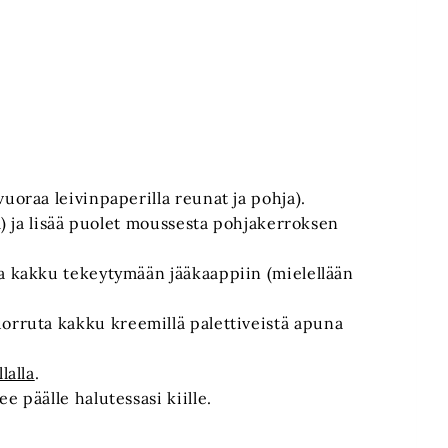
uoraa leivinpaperilla reunat ja pohja).
dl) ja lisää puolet moussesta pohjakerroksen
ta kakku tekeytymään jääkaappiin (mielellään
uorruta kakku kreemillä palettiveistä apuna
lalla
.
e päälle halutessasi kiille.