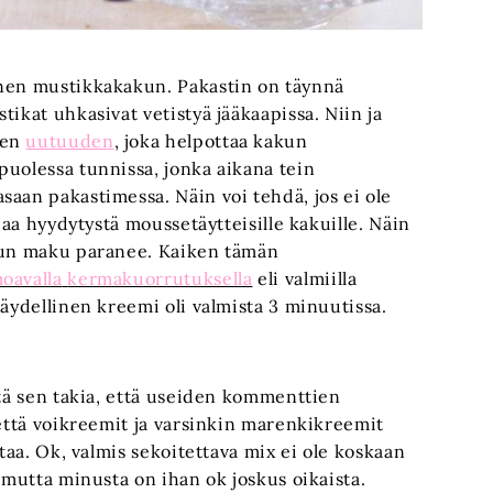
enen mustikkakakun. Pakastin on täynnä
ikat uhkasivat vetistyä jääkaapissa. Niin ja
een
uutuuden
, joka helpottaa kakun
puolessa tunnissa, jonka aikana tein
aan pakastimessa. Näin voi tehdä, jos ei ole
mpaa hyydytystä moussetäytteisille kakuille. Näin
akun maku paranee. Kaiken tämän
oavalla
kermakuorrutuksella
eli valmiilla
Täydellinen kreemi oli valmista 3 minuutissa.
stä sen takia, että useiden kommenttien
 että voikreemit ja varsinkin marenkikreemit
staa. Ok, valmis sekoitettava mix ei ole koskaan
 mutta minusta on ihan ok joskus oikaista.