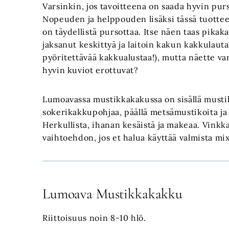
Varsinkin, jos tavoitteena on saada hyvin pur
Nopeuden ja helppouden lisäksi tässä tuottees
on täydellistä pursottaa. Itse näen taas pikak
jaksanut keskittyä ja laitoin kakun kakkulaut
pyöritettävää kakkualustaa!), mutta näette va
hyvin kuviot erottuvat?
Lumoavassa mustikkakakussa on sisällä mus
sokerikakkupohjaa, päällä metsämustikoita j
Herkullista, ihanan kesäistä ja makeaa. Vinkk
vaihtoehdon, jos et halua käyttää valmista mix
Lumoava Mustikkakakku
Riittoisuus noin 8-10 hlö.