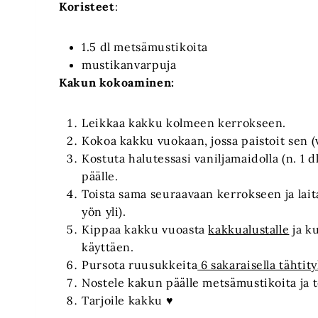
Koristeet
:
1.5 dl metsämustikoita
mustikanvarpuja
Kakun kokoaminen:
Leikkaa kakku kolmeen kerrokseen.
Kokoa kakku vuokaan, jossa paistoit sen (v
Kostuta halutessasi vaniljamaidolla (n. 1 
päälle.
Toista sama seuraavaan kerrokseen ja lai
yön yli).
Kippaa kakku vuoasta
kakkualustalle
ja k
käyttäen.
Pursota ruusukkeita
6 sakaraisella tähtityl
Nostele kakun päälle metsämustikoita ja te
Tarjoile kakku ♥