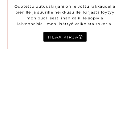
Odotettu uutuuskirjani on leivottu rakkaudella
pienille ja suurille herkkusuille. Kirjasta löytyy
monipuollisesti ihan kaikille sopivia
leivonnaisia ilman lisättyä valkoista sokeria.
TILAA KIRJA