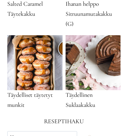
Salted Caramel
Ihanan helppo
Täytekakku
Sitruunamutakakku
(G)
Täydelliset täytetyt
Täydellinen
munkit
Suklaakakku
RESEPTIHAKU
Käytä