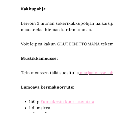
Kakkupohja:
Leivoin 3 munan sokerikakkupohjan halkaisij
mausteeksi hieman kardemummaa.
Voit leipoa kakun GLUTEENITTOMANA tekemäl
Mustikkamousse:
Tein moussen tällä suositulla
marjamousse-ohj
Lumoava kermakuorrute:
150 g
Funcakesin kuorrutemixiä
1 dl maitoa