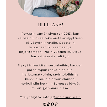
HEI IHANA!
Perustin tämän sivuston 2013, kun
kaipasin luovaa tekemistä analyyttisen
päivätyöni rinnalle. Opettelin
leipomaan, kuvaamaan ja
kirjoittamaan. Parin vuoden kuluttua
harrastuksesta tuli työ.
Nykyään keskityn sesonkeihin, kauden
parhaimpiin raaka-aineisiin,
herkkumatkoihin, ravintoloihin ja
kaikkiin muihin oman elämäni
herkullisiin hetkiin. Somesta löydät
minut @anninuunissa.
Ota yhteyttä: info(at)
anninuunissa.fi
Instagram
TikTok
Facebook
Pinterest