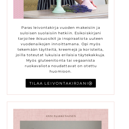
Paras leivontakirja vuoden makeisiin ja
suloisen suolaisiin hetkiin. Esikoiskirjani
tarjoilee ikisuosikit ja inspiraatiota uuteen
vuodenaikojen innoittamana. Opi myös
tekemään täytteitä, kreemejä ja koristeita,
joilla toteutat lukuisia erilaisia täytekakkuja.
Myös gluteenitonta tai vegaanista
ruokavaliota noudattavat on otettu
huomioon.
TILAA LEIVONTAKIRJANI