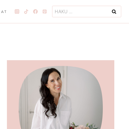
Haku:
JAT