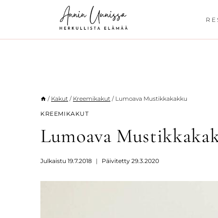
Siirry
sisältöön
RE
/
Kakut
/
Kreemikakut
/
Lumoava Mustikkakakku
KREEMIKAKUT
Lumoava Mustikkaka
Julkaistu
19.7.2018
Päivitetty
29.3.2020