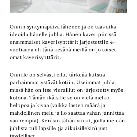
Onnin syntymäpäivä lähenee ja on taas aika
ideoida hänelle juhlia. Hänen kaveripiirissä
ensimmäiset kaverisynttärit järjestettiin 4-
vuotiaana eli tänä kesänä meillä on jo toiset
omat kaverisynttärit.
Onnille on selvästi ollut tärkeää kutsua
parhaimmat ystävät kotiin. Useimmat juhlat
missä hän on itse vieraillut on järjestetty myös
kotona. Tämän ikäisille se on vielä melko
helppoa ja kivaa (vaikka lasten määrä ja
mahdollinen melu ja ilo saattaa vähän jännittää
vanhempia). Keräsin tähän vinkit, joilla meidän
juhlista tuli lapsille (ja aikuisillekin) just
täydelliset.