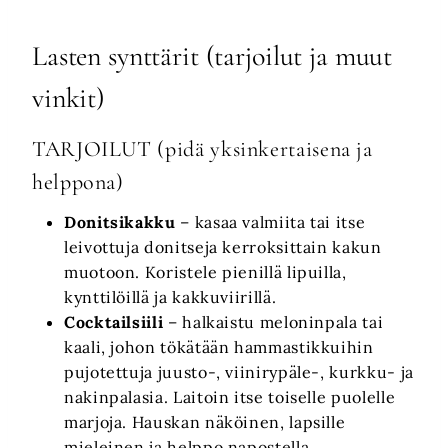
Lasten synttärit (tarjoilut ja muut
vinkit)
TARJOILUT
(pidä yksinkertaisena ja
helppona)
Donitsikakku
– kasaa valmiita tai itse
leivottuja donitseja kerroksittain kakun
muotoon. Koristele pienillä lipuilla,
kynttilöillä ja kakkuviirillä.
Cocktailsiili
– halkaistu meloninpala tai
kaali, johon tökätään hammastikkuihin
pujotettuja juusto-, viinirypäle-, kurkku- ja
nakinpalasia. Laitoin itse toiselle puolelle
marjoja. Hauskan näköinen, lapsille
mieleinen ja helppo napostella.