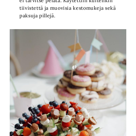
ei tarvitse pelätä. Käytettiin kuitenkin
tiivistettä ja muovisia kestomukeja sekä
paksuja pillejä.