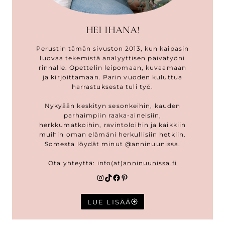
HEI IHANA!
Perustin tämän sivuston 2013, kun kaipasin
luovaa tekemistä analyyttisen päivätyöni
rinnalle. Opettelin leipomaan, kuvaamaan
ja kirjoittamaan. Parin vuoden kuluttua
harrastuksesta tuli työ.
Nykyään keskityn sesonkeihin, kauden
parhaimpiin raaka-aineisiin,
herkkumatkoihin, ravintoloihin ja kaikkiin
muihin oman elämäni herkullisiin hetkiin.
Somesta löydät minut @anninuunissa.
Ota yhteyttä: info(at)
anninuunissa.fi
Instagram
TikTok
Facebook
Pinterest
LUE LISÄÄ