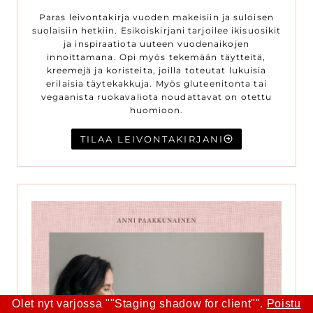
Paras leivontakirja vuoden makeisiin ja suloisen
suolaisiin hetkiin. Esikoiskirjani tarjoilee ikisuosikit
ja inspiraatiota uuteen vuodenaikojen
innoittamana. Opi myös tekemään täytteitä,
kreemejä ja koristeita, joilla toteutat lukuisia
erilaisia täytekakkuja. Myös gluteenitonta tai
vegaanista ruokavaliota noudattavat on otettu
huomioon.
TILAA LEIVONTAKIRJANI
Olet nyt varjossa ""Staging shadow for client"".
Poistu