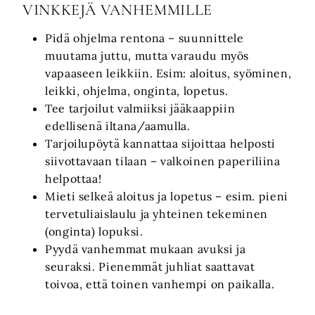
VINKKEJÄ VANHEMMILLE
Pidä ohjelma rentona – suunnittele
muutama juttu, mutta varaudu myös
vapaaseen leikkiin. Esim: aloitus, syöminen,
leikki, ohjelma, onginta, lopetus.
Tee tarjoilut valmiiksi jääkaappiin
edellisenä iltana/aamulla.
Tarjoilupöytä kannattaa sijoittaa helposti
siivottavaan tilaan – valkoinen paperiliina
helpottaa!
Mieti selkeä aloitus ja lopetus – esim. pieni
tervetuliaislaulu ja yhteinen tekeminen
(onginta) lopuksi.
Pyydä vanhemmat mukaan avuksi ja
seuraksi. Pienemmät juhliat saattavat
toivoa, että toinen vanhempi on paikalla.