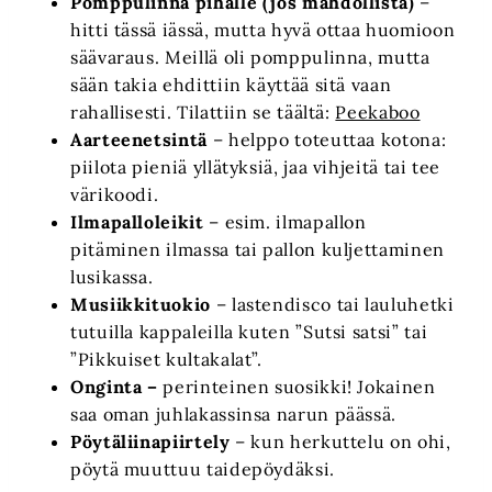
Pomppulinna pihalle (jos mahdollista)
–
hitti tässä iässä, mutta hyvä ottaa huomioon
säävaraus. Meillä oli pomppulinna, mutta
sään takia ehdittiin käyttää sitä vaan
rahallisesti. Tilattiin se täältä:
Peekaboo
Aarteenetsintä
– helppo toteuttaa kotona:
piilota pieniä yllätyksiä, jaa vihjeitä tai tee
värikoodi.
Ilmapalloleikit
– esim. ilmapallon
pitäminen ilmassa tai pallon kuljettaminen
lusikassa.
Musiikkituokio
– lastendisco tai lauluhetki
tutuilla kappaleilla kuten ”Sutsi satsi” tai
”Pikkuiset kultakalat”.
Onginta
–
perinteinen suosikki! Jokainen
saa oman juhlakassinsa narun päässä.
Pöytäliinapiirtely
– kun herkuttelu on ohi,
pöytä muuttuu taidepöydäksi.