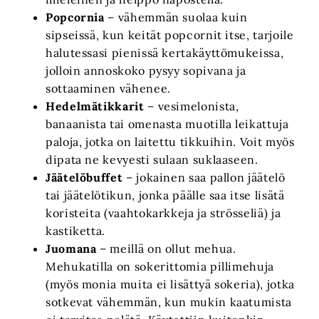
Popcornia
– vähemmän suolaa kuin
sipseissä, kun keität popcornit itse, tarjoile
halutessasi pienissä kertakäyttömukeissa,
jolloin annoskoko pysyy sopivana ja
sottaaminen vähenee.
Hedelmätikkarit
– vesimelonista,
banaanista tai omenasta muotilla leikattuja
paloja, jotka on laitettu tikkuihin. Voit myös
dipata ne kevyesti sulaan suklaaseen.
Jäätelöbuffet
– jokainen saa pallon jäätelö
tai jäätelötikun, jonka päälle saa itse lisätä
koristeita (vaahtokarkkeja ja strösseliä) ja
kastiketta.
Juomana
– meillä on ollut mehua.
Mehukatilla on sokerittomia pillimehuja
(myös monia muita ei lisättyä sokeria), jotka
sotkevat vähemmän, kun mukin kaatumista