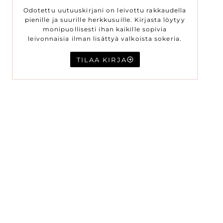
Odotettu uutuuskirjani on leivottu rakkaudella
pienille ja suurille herkkusuille. Kirjasta löytyy
monipuollisesti ihan kaikille sopivia
leivonnaisia ilman lisättyä valkoista sokeria.
TILAA KIRJA