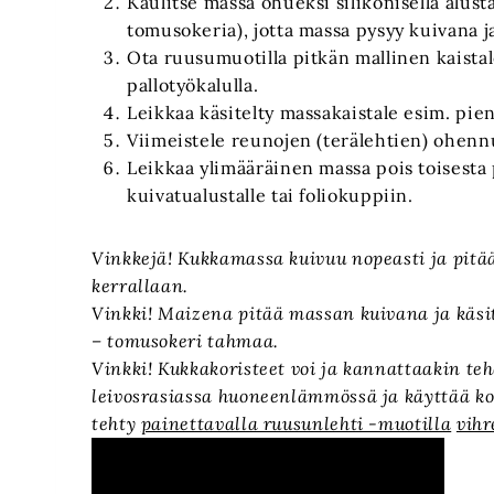
Kaulitse massa ohueksi silikonisella alust
tomusokeria), jotta massa pysyy kuivana ja
Ota ruusumuotilla pitkän mallinen kaista
pallotyökalulla.
Leikkaa käsitelty massakaistale esim. pie
Viimeistele reunojen (terälehtien) ohennuk
Leikkaa ylimääräinen massa pois toisesta
kuivatualustalle tai foliokuppiin.
Vinkkejä! Kukkamassa kuivuu nopeasti ja pitä
kerrallaan.
Vinkki! Maizena pitää massan kuivana ja käsit
– tomusokeri tahmaa.
Vinkki! Kukkakoristeet voi ja kannattaakin teh
leivosrasiassa huoneenlämmössä ja käyttää kor
tehty
painettavalla ruusunlehti -muotilla
vih