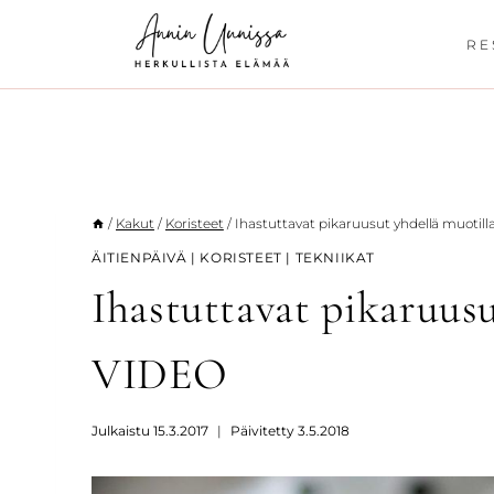
Siirry
sisältöön
RE
/
Kakut
/
Koristeet
/
Ihastuttavat pikaruusut yhdellä muotil
ÄITIENPÄIVÄ
|
KORISTEET
|
TEKNIIKAT
Ihastuttavat pikaruusu
VIDEO
Julkaistu
15.3.2017
Päivitetty
3.5.2018