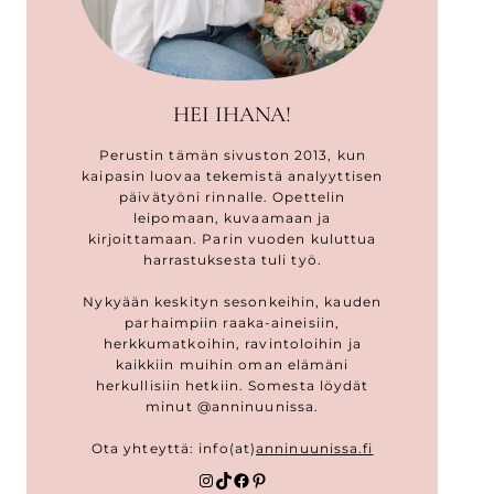
HEI IHANA!
Perustin tämän sivuston 2013, kun
kaipasin luovaa tekemistä analyyttisen
päivätyöni rinnalle. Opettelin
leipomaan, kuvaamaan ja
kirjoittamaan. Parin vuoden kuluttua
harrastuksesta tuli työ.
Nykyään keskityn sesonkeihin, kauden
parhaimpiin raaka-aineisiin,
herkkumatkoihin, ravintoloihin ja
kaikkiin muihin oman elämäni
herkullisiin hetkiin. Somesta löydät
minut @anninuunissa.
Ota yhteyttä: info(at)
anninuunissa.fi
Instagram
TikTok
Facebook
Pinterest