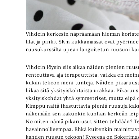
Vihdoin kerkesin näpräämään hieman koristei
lilat ja pinkit
SK:n kukkamassat
ovat pyörineet
ruusukurssilta upean langoitetun ruusuni kan
Vihdoin löysin siis aikaa näiden pienien ruu
rentouttava aja terapeuttista, vaikka en mein
kukan tekoon meni tunteja. Näiden pikaruusuj
liikaa sitä yksityiskohtaista urakkaa. Pikaruu
yksityiskohdat yhtä symmetriset, mutta eipä 
Kimppu näitä ihastuttavia pieniä ruusuja kaku
näkemään sen kakunkin kunhan kerkeän leip
No miten nämä pikaruusut sitten tehdään? Tein 
havainnollisempaa. Ehkä kuitenkin mainittava
kahden ruusun tekoon! Kyseesä on
Sokerima