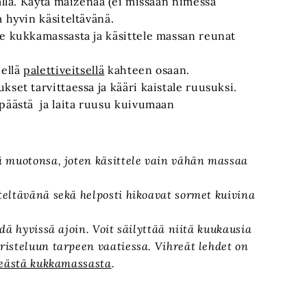
alla. Käytä maizenaa (ei missään nimessä
 hyvin käsiteltävänä.
le kukkamassasta ja käsittele massan reunat
nellä
palettiveitsellä
kahteen osaan.
set tarvittaessa ja kääri kaistale ruusuksi.
 päästä ja laita ruusu kuivumaan
ä muotonsa, joten käsittele vain vähän massaa
eltävänä sekä helposti hikoavat sormet kuivina
dä hyvissä ajoin. Voit säilyttää niitä kuukausia
isteluun tarpeen vaatiessa. Vihreät lehdet on
reästä kukkamassasta
.