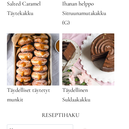
Salted Caramel
Ihanan helppo
Täytekakku
Sitruunamutakakku
(G)
Täydelliset täytetyt
Täydellinen
munkit
Suklaakakku
RESEPTIHAKU
Käytä