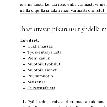
ensimmäistä kertaa itse, enkä varmasti viimeis
näillä ohjeilla sinäkin ihan varmasti onnistut.
Ihastuttavat pikaruusut yhdellä mu
Tarvitset:
Kukkamassaa
Työskentelyalusta
Pieni kaulin
Muotoilutyökalut
Muotoilusienet
Ruusumuotin
Maizenaa
Kuivatusalusta
Pyörittele ja vaivaa pieni määrä kukkama