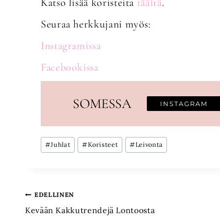
Katso lisää koristeita
täältä
.
Seuraa herkkujani myös:
Instagramissa
Facebookissa
SOMESSA
INSTAGRAM
Avainsanat:
#
Juhlat
#
Koristeet
#
Leivonta
Artikkelien
EDELLINEN
Kevään Kakkutrendejä Lontoosta
selaus