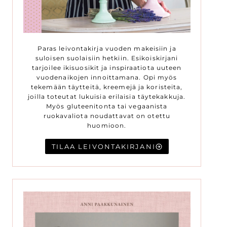
Paras leivontakirja vuoden makeisiin ja
suloisen suolaisiin hetkiin. Esikoiskirjani
tarjoilee ikisuosikit ja inspiraatiota uuteen
vuodenaikojen innoittamana. Opi myös
tekemään täytteitä, kreemejä ja koristeita,
joilla toteutat lukuisia erilaisia täytekakkuja.
Myös gluteenitonta tai vegaanista
ruokavaliota noudattavat on otettu
huomioon.
TILAA LEIVONTAKIRJANI