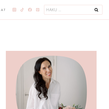
Haku:
JAT