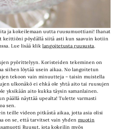
ta ja kokeilemaan uutta ruusumuottiani! Ihanat
 keittiöni pöydällä siitä asti kun saavuin kotiin
ssa. Lue lisää klik
langoitetusta ruususta
.
sujen pyörittelyyn. Koristeiden tekeminen on
aa siihen löytää usein aikaa. No langoitetun
en tekoon vain minuutteja – taisin muistella
sujen ulkonäkö ei ehkä ole yhtä aito tai ruusujen
ole yksikään aito kukka täysin samanlainen.
n päällä näyttää upealta! Tulette varmasti
oa sen.
teille videon pitkästä aikaa, jotta asia olisi
a on se, että tarvitset vain yhden
muotin
ssamuotti Ruusut
, jota kokeilin myös