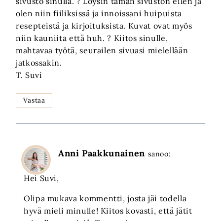
sivusto sinulla. ? Löysin tämän sivuston eilen ja
olen niin fiiliksissä ja innoissani huipuista
resepteistä ja kirjoituksista. Kuvat ovat myös
niin kauniita että huh. ? Kiitos sinulle,
mahtavaa työtä, seurailen sivuasi mielellään
jatkossakin.
T. Suvi
Vastaa
Anni Paakkunainen
sanoo:
Hei Suvi,
Olipa mukava kommentti, josta jäi todella
hyvä mieli minulle! Kiitos kovasti, että jätit