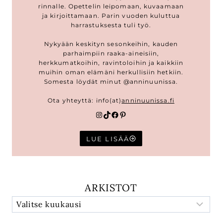
rinnalle. Opettelin leipomaan, kuvaamaan
ja kirjoittamaan. Parin vuoden kuluttua
harrastuksesta tuli työ.
Nykyään keskityn sesonkeihin, kauden
parhaimpiin raaka-aineisiin,
herkkumatkoihin, ravintoloihin ja kaikkiin
muihin oman elämäni herkullisiin hetkiin.
Somesta löydät minut @anninuunissa.
Ota yhteyttä: info(at)
anninuunissa.fi
Instagram
TikTok
Facebook
Pinterest
LUE LISÄÄ
ARKISTOT