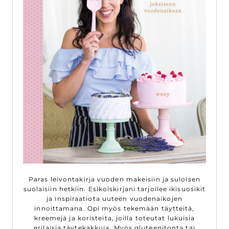
Paras leivontakirja vuoden makeisiin ja suloisen
suolaisiin hetkiin. Esikoiskirjani tarjoilee ikisuosikit
ja inspiraatiota uuteen vuodenaikojen
innoittamana. Opi myös tekemään täytteitä,
kreemejä ja koristeita, joilla toteutat lukuisia
erilaisia täytekakkuja. Myös gluteenitonta tai