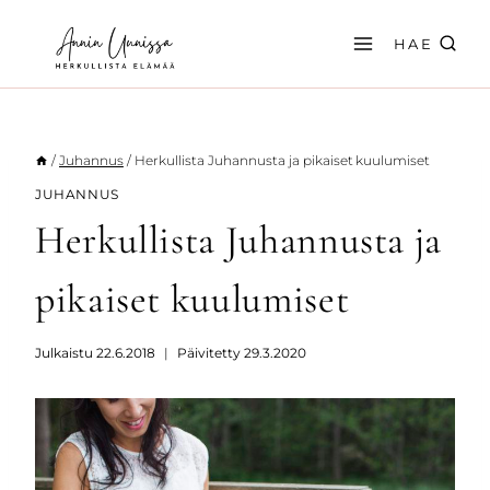
Siirry
sisältöön
HAE
/
Juhannus
/
Herkullista Juhannusta ja pikaiset kuulumiset
JUHANNUS
Herkullista Juhannusta ja
pikaiset kuulumiset
Julkaistu
22.6.2018
Päivitetty
29.3.2020