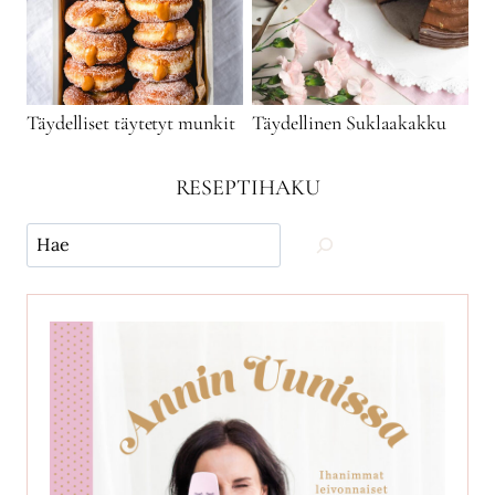
Täydelliset täytetyt munkit
Täydellinen Suklaakakku
RESEPTIHAKU
Käytä
hakua
ja
etsi
reseptejä