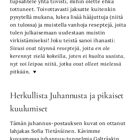
tupsahtele yhtä tiivisti, mihin olette ehkä
tottuneet. Toivottavasti jaksatte kuitenkin
pysytellä mukana, lukea lisää hääjuttuja (niitä
on tulossa) ja muistella vanhoja reseptejä, joita
tulen julkaisemaan uudestaan muistin
virkistämiseksi! Joku teistä sanoi ihanasti:
Sivusi ovat täynnä reseptejä, joita en ole
kerennyt vielä kokeilla, joten ei huolta uusista,
nyt voi leipoa niitä, jotka ovat olleet mielessä
pitkään
. ♥
Herkullista Juhannusta ja pikaiset
kuulumiset
Tämän juhannus-postauksen kuvat on ottanut
lahjakas Sofia Tietäväinen. Kävimme
kuvaamassa juhannus-tunnelmia Galträskin