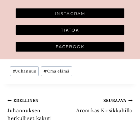
INSTAGRAM
TIKTOK
FACEBOOK
Avainsanat:
#
Juhannus
#
Oma elämä
Artikkelien
EDELLINEN
SEURAAVA
Juhannuksen
Aromikas Kirsikkahillo
selaus
herkulliset kakut!