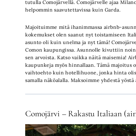
tutulla Comojärvellä. Comojärvelle ajaa Milano
helpommin saavutettavissa kuin Garda.
Majoituimme mitä ihanimmassa airbnb-asunno
kokemukset olen saanut nyt toistamiseen Ital
asunto oli kuin unelma ja nyt tämä! Comojärv
Comon kaupungissa. Asunnolle kivuttiin noin 5
sen arvoista. Katso vaikka näitä maisemia! Ai
kaupunkeja myös hinnallaan. Tämä majoitus o
vaihtoehto kuin hotellihuone, jonka hinta oli
samalla näköalalla. Maksoimme yhdestä yöstä 
Comojärvi – Rakastu Italiaan (air