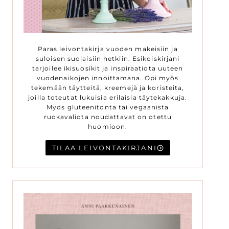
Paras leivontakirja vuoden makeisiin ja
suloisen suolaisiin hetkiin. Esikoiskirjani
tarjoilee ikisuosikit ja inspiraatiota uuteen
vuodenaikojen innoittamana. Opi myös
tekemään täytteitä, kreemejä ja koristeita,
joilla toteutat lukuisia erilaisia täytekakkuja.
Myös gluteenitonta tai vegaanista
ruokavaliota noudattavat on otettu
huomioon.
TILAA LEIVONTAKIRJANI