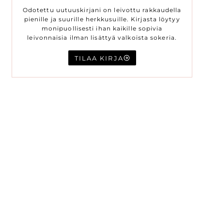
Odotettu uutuuskirjani on leivottu rakkaudella
pienille ja suurille herkkusuille. Kirjasta löytyy
monipuollisesti ihan kaikille sopivia
leivonnaisia ilman lisättyä valkoista sokeria.
TILAA KIRJA