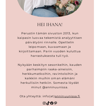
HEI IHANA!
Perustin tämän sivuston 2013, kun
kaipasin luovaa tekemistä analyyttisen
päivätyöni rinnalle. Opettelin
leipomaan, kuvaamaan ja
kirjoittamaan. Parin vuoden kuluttua
harrastuksesta tuli työ.
Nykyään keskityn sesonkeihin, kauden
parhaimpiin raaka-aineisiin,
herkkumatkoihin, ravintoloihin ja
kaikkiin muihin oman elämäni
herkullisiin hetkiin. Somesta löydät
minut @anninuunissa.
Ota yhteyttä: info(at)
anninuunissa.fi
Instagram
TikTok
Facebook
Pinterest