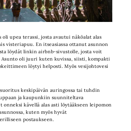
i upea terassi, josta avautui näköalat alas
is visteriapuu. En itseasiassa ottanut asunnon
a löydät linkin airbnb-sivustolle, josta voit
Asunto oli juuri kuten kuvissa, siisti, kompakti
okeittimeen löytyi helposti. Myös vesijohtovesi
suoritus keskipäivän auringossa tai tuhdin
kauppaan ja kaupunkiin suunniteltava
ut onneksi kävellä alas asti löytääkseen leipomon
t asunnossa, kuten myös hyvät
 erilliseen postaukseen.