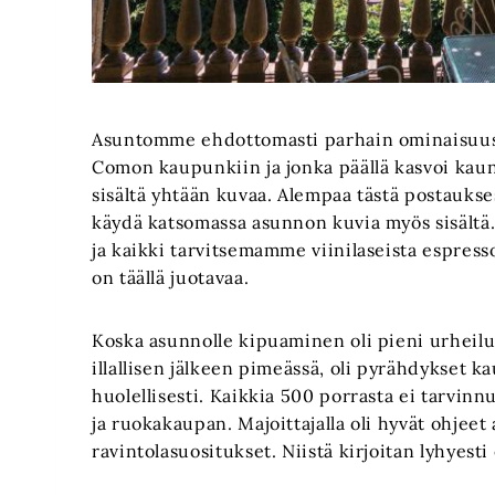
Asuntomme ehdottomasti parhain ominaisuus ol
Comon kaupunkiin ja jonka päällä kasvoi kaun
sisältä yhtään kuvaa. Alempaa tästä postauksest
käydä katsomassa asunnon kuvia myös sisältä. 
ja kaikki tarvitsemamme viinilaseista espress
on täällä juotavaa.
Koska asunnolle kipuaminen oli pieni urheilu
illallisen jälkeen pimeässä, oli pyrähdykset 
huolellisesti. Kaikkia 500 porrasta ei tarvinn
ja ruokakaupan. Majoittajalla oli hyvät ohjee
ravintolasuositukset. Niistä kirjoitan lyhyesti