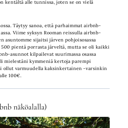
n kentältä alle tunnissa, joten se on vielä
ssa. Täytyy sanoa, että parhaimmat airbnb-
iassa. Viime syksyn Rooman reissulla airbnb-
en asuntomme sijaitsi järven pohjoisosassa
00 pientä porrasta järveltä, mutta se oli kaikki
rbnb-asunnot kilpailevat suurimassa osassa
li mielestäni kymmeniä kertoja parempi
si ollut varmuudella kaksinkertainen -varsinkin
alle 100€.
bnb näköalalla)