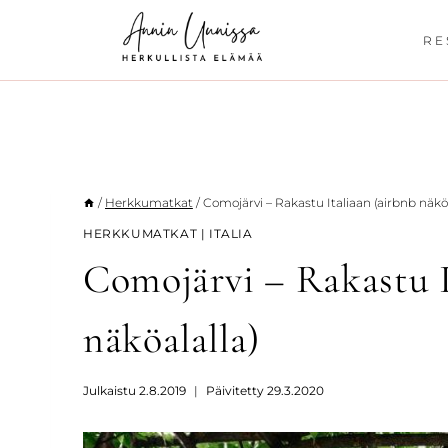
Siirry
sisältöön
RE
/
Herkkumatkat
/
Comojärvi – Rakastu Italiaan (airbnb näköa
HERKKUMATKAT
|
ITALIA
Comojärvi – Rakastu I
näköalalla)
Julkaistu
2.8.2019
Päivitetty
29.3.2020