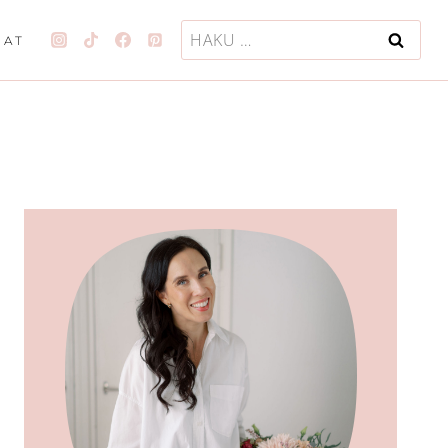
Haku:
JAT