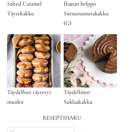
Salted Caramel
Ihanan helppo
Täytekakku
Sitruunamutakakku
(G)
Täydelliset täytetyt
Täydellinen
munkit
Suklaakakku
RESEPTIHAKU
Käytä